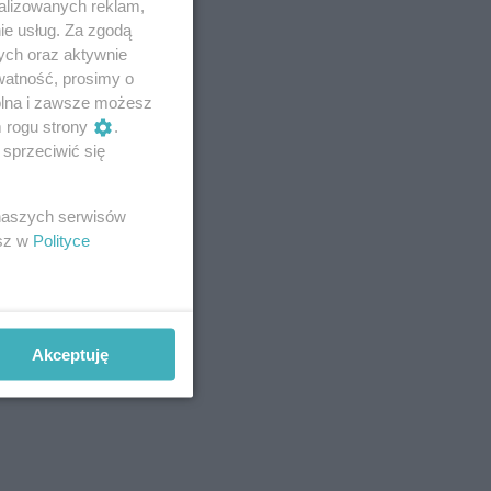
alizowanych reklam,
ie usług. Za zgodą
ych oraz aktywnie
watność, prosimy o
wolna i zawsze możesz
m rogu strony
.
sprzeciwić się
 naszych serwisów
esz w
Polityce
Akceptuję