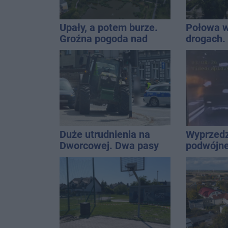
Upały, a potem burze.
Połowa w
Groźna pogoda nad
drogach. 
naszym regionem
podsumow
Duże utrudnienia na
Wyprzedz
Dworcowej. Dwa pasy
podwójnej
blokowała przyczepa od
przed pa
ciągnika