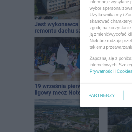
informacje wysyłane 
wybór spersonalizowan
Użytkownika my i Zau
skanować charakterys
Jest wykonawca
Dlaczego 
zgodę na korzystanie 
remontu dachu sali
boiska dl
ją zmienić/wycofać kl
gimastycznej
Ratusz o
Niektóre rodzaje prz
takiemu przetwarzaniu
Zapoznaj się z poniż
internetowych. Szcze
Prywatności
i
Cookie
19 września pierwszy
Tour de 
ligowy mecz Noteci.
lat temu 
PARTNERZY
Znamy cały terminarz
startowal
Inowrocł