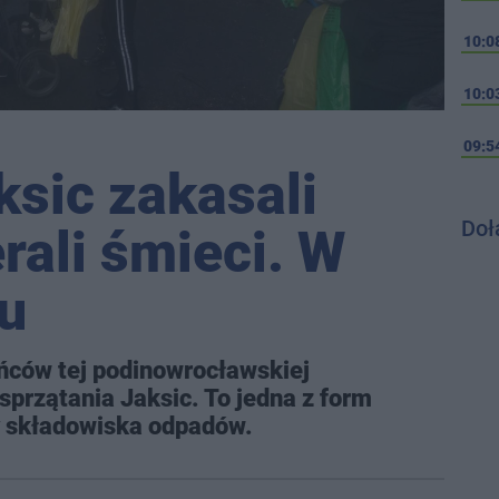
10:0
10:0
09:5
sic zakasali
Doł
rali śmieci. W
u
ańców tej podinowrocławskiej
sprzątania Jaksic. To jedna z form
 składowiska odpadów.