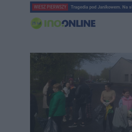
WIESZ PIERWSZY
Tragedia pod Janikowem. Na s