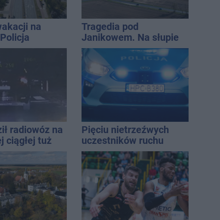
akacji na
Tragedia pod
Policja
Janikowem. Na słupie
ała lipiec
energetycznym
znaleziono ciało
mężczyzny
ił radiowóz na
Pięciu nietrzeźwych
 ciągłej tuż
uczestników ruchu
sami
wpadło w ręce policji.
Rekordzista miał 2,6
promila