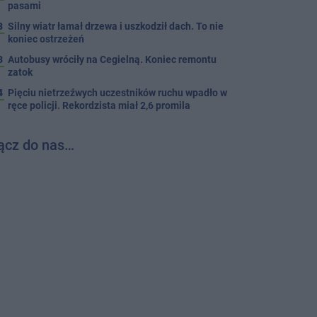
pasami
8
Silny wiatr łamał drzewa i uszkodził dach. To nie
koniec ostrzeżeń
3
Autobusy wróciły na Cegielną. Koniec remontu
zatok
4
Pięciu nietrzeźwych uczestników ruchu wpadło w
ręce policji. Rekordzista miał 2,6 promila
ącz do nas…