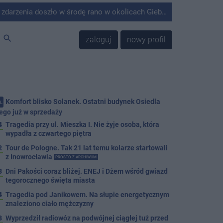
środę rano w okolicach Giebni koło Janikowa. Wówczas na słupie energetycznym odnaleziono ciało mężczyzny.
search
zaloguj
nowy profil
Komfort blisko Solanek. Ostatni budynek Osiedla
.
ego już w sprzedaży
4
Tragedia przy ul. Mieszka I. Nie żyje osoba, która
wypadła z czwartego piętra
2
Tour de Pologne. Tak 21 lat temu kolarze startowali
z Inowrocławia
PROSTO Z ARCHIWUM
3
Dni Pakości coraz bliżej. ENEJ i Dżem wśród gwiazd
tegorocznego święta miasta
4
Tragedia pod Janikowem. Na słupie energetycznym
znaleziono ciało mężczyzny
3
Wyprzedził radiowóz na podwójnej ciągłej tuż przed