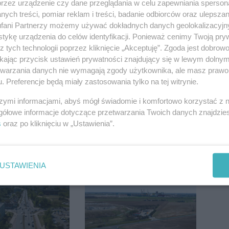
przez urządzenie czy dane przeglądania w celu zapewniania sperson
ych treści, pomiar reklam i treści, badanie odbiorców oraz ulepszan
fani Partnerzy możemy używać dokładnych danych geolokalizacyjn
tykę urządzenia do celów identyfikacji. Ponieważ cenimy Twoją pry
sauny, a nie
Inowrocław w "gorącej"
z tych technologii poprzez kliknięcie „Akceptuję”. Zgoda jest dobro
a dzieci?
czołówce. Według
ikając przycisk ustawień prywatności znajdujący się w lewym dolny
dpowiada
analizy Onetu nasze
etwarzania danych nie wymagają zgody użytkownika, ale masz prawo 
miasto jest jednym z
. Preferencje będą miały zastosowania tylko na tej witrynie.
najbardziej narażonych
na upały
szymi informacjami, abyś mógł świadomie i komfortowo korzystać z
gółowe informacje dotyczące przetwarzania Twoich danych znajdzi
s
oraz po kliknięciu w „Ustawienia”.
Pologne. Tak 21
Faktura VAT marża –
kolarze
dla kogo, jak ją
USTAWIENIA
i z
wystawić i jak rozliczyć
awia