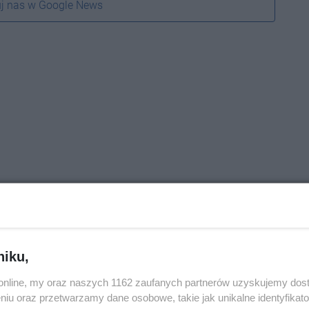
j nas w Google News
niku,
o.online, my oraz naszych 1162 zaufanych partnerów uzyskujemy dos
niu oraz przetwarzamy dane osobowe, takie jak unikalne identyfikat