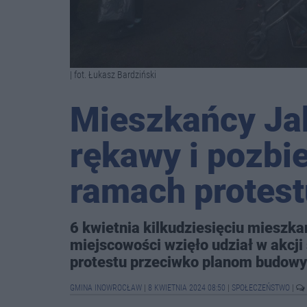
| fot. Łukasz Bardziński
Mieszkańcy Jak
rękawy i pozbie
ramach protest
6 kwietnia kilkudziesięciu mieszk
miejscowości wzięło udział w akcji 
protestu przeciwko planom budowy
GMINA INOWROCŁAW
|
8 KWIETNIA 2024 08:50
|
SPOŁECZEŃSTWO
|