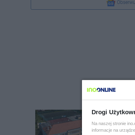
Obserwu
Drogi Użytkow
Na naszej stronie in
informacje na urządze