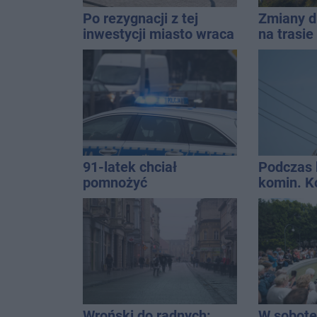
Po rezygnacji z tej
Zmiany d
inwestycji miasto wraca
na trasi
do tematu
Inowrocł
91-latek chciał
Podczas 
pomnożyć
komin. K
oszczędności. Stracił
interwen
ponad 10 tys. zł
Wroński do radnych:
W sobotę