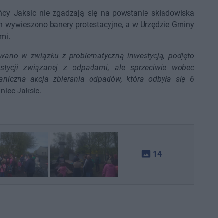
ńcy Jaksic nie zgadzają się na powstanie składowiska
h wywieszono banery protestacyjne, a w Urzędzie Gminy
mi.
owano w związku z problematyczną inwestycją, podjęto
westycji związanej z odpadami, ale sprzeciwie wobec
aniczna akcja zbierania odpadów, która odbyła się 6
niec Jaksic.
photo_size_select_actual
14