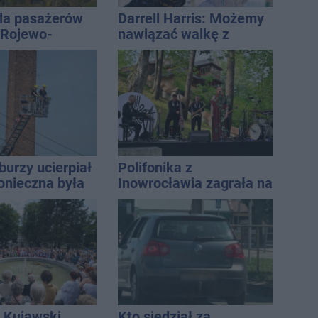
la pasażerów
Darrell Harris: Możemy
e Rojewo-
nawiązać walkę z
aw
każdym w tej lidze
burzy ucierpiał
Polifonika z
onieczna była
Inowrocławia zagrała na
cja strażaków
Harendzie. Muzyczny
hołd dla Jana
Kasprowicza
 Kujawski
Kto siedział za