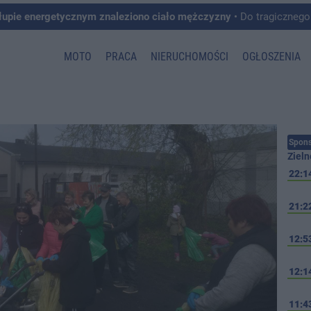
łupie energetycznym znaleziono ciało mężczyzny
• Do tragicznego zdarzenia doszło w 
MOTO
PRACA
NIERUCHOMOŚCI
OGŁOSZENIA
Spons
Zieln
22:1
21:2
12:5
12:1
11:4