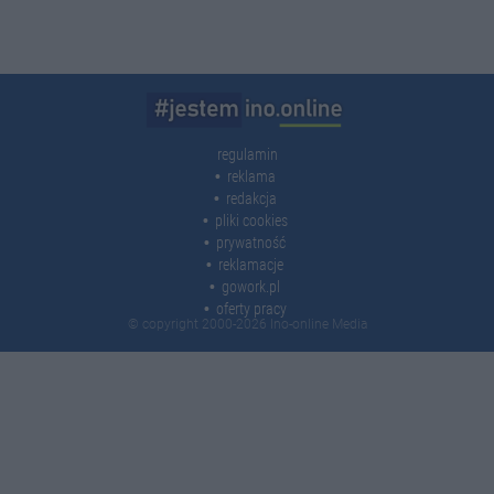
regulamin
reklama
redakcja
pliki cookies
prywatność
reklamacje
gowork.pl
oferty pracy
© copyright 2000-2026 Ino-online Media