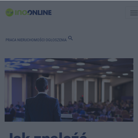
men
search
PRACA
NIERUCHOMOŚCI
OGŁOSZENIA