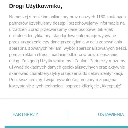
Drogi Użytkowniku,
Na naszej stronie ino.online, my oraz naszych 1160 zaufanych
partnerów uzyskujemy dostęp i przechowujemy informacje na
urządzeniu oraz przetwarzamy dane osobowe, takie jak
unikalne identyfikatory, standardowe informacje wysyłane
przez urządzenie czy dane przeglądania w celu zapewniania
spersonalizowanych reklam, wybór spersonalizowanych treści,
pomiar reklam i treści, badanie odbiorców oraz ulepszanie
usług. Za zgodą Użytkownika my i Zaufani Partnerzy możemy
używać dokładnych danych geolokalizacyjnych oraz aktywnie
skanować charakterystykę urządzenia do celów identyfikacji.
Ponieważ cenimy Twoją prywatność, prosimy o zgodę na
korzystanie z tych technologii poprzez kliknięcie „Akceptuję”.
Zgoda jest dobrowolna i zawsze możesz ją zmienić/wycofać
klikając przycisk ustawień prywatności znajdujący się w lewym
dolnym rogu strony
. Niektóre rodzaje przetwarzania danych
nie wymagają zgody użytkownika, ale masz prawo sprzeciwić
PARTNERZY
USTAWIENIA
się takiemu przetwarzaniu. Preferencje będą miały
zastosowania tylko na tej witrynie.