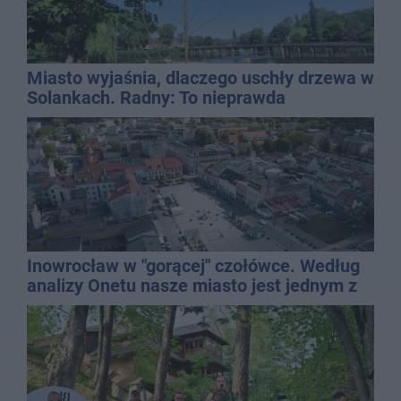
Miasto wyjaśnia, dlaczego uschły drzewa w
Solankach. Radny: To nieprawda
Inowrocław w "gorącej" czołówce. Według
analizy Onetu nasze miasto jest jednym z
najbardziej narażonych na upały