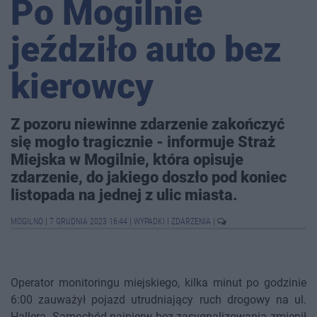
Po Mogilnie
jeździło auto bez
kierowcy
Z pozoru niewinne zdarzenie zakończyć
się mogło tragicznie - informuje Straż
Miejska w Mogilnie, która opisuje
zdarzenie, do jakiego doszło pod koniec
listopada na jednej z ulic miasta.
MOGILNO
|
7 GRUDNIA 2023 16:44
|
WYPADKI I ZDARZENIA
|
Operator monitoringu miejskiego, kilka minut po godzinie
6:00 zauważył pojazd utrudniający ruch drogowy na ul.
Hallera. Samochód najpierw bez zasygnalizowania zmienił