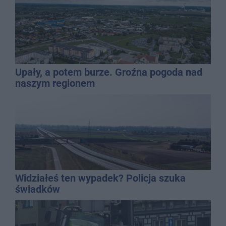
Upały, a potem burze. Groźna pogoda nad
naszym regionem
Widziałeś ten wypadek? Policja szuka
świadków