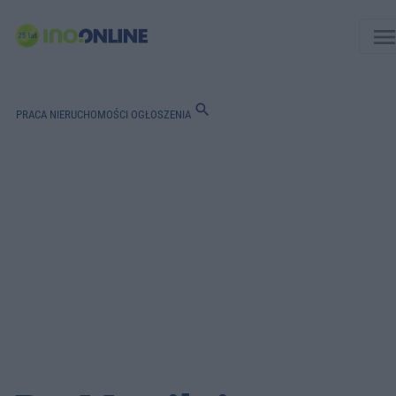
men
search
PRACA
NIERUCHOMOŚCI
OGŁOSZENIA