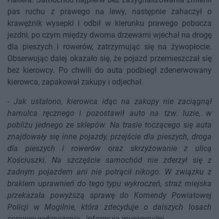
pas ruchu z prawego na lewy, następnie zahaczył o
krawężnik wysepki i odbił w kierunku prawego pobocza
jezdni, po czym między dwoma drzewami wjechał na drogę
dla pieszych i rowerów, zatrzymując się na żywopłocie.
Obserwując dalej okazało się, że pojazd przemieszczał się
bez kierowcy. Po chwili do auta podbiegł zdenerwowany
kierowca, zapakował zakupy i odjechał.
-
Jak ustalono, kierowca idąc na zakupy nie zaciągnął
hamulca ręcznego i pozostawił auto na tzw. luzie, w
pobliżu jednego ze sklepów. Na trasie toczącego się auta
znajdowały się inne pojazdy, przejście dla pieszych, droga
dla pieszych i rowerów oraz skrzyżowanie z ulicą
Kościuszki. Na szczęście samochód nie zderzył się z
żadnym pojazdem ani nie potrącił nikogo. W związku z
brakiem uprawnień do tego typu wykroczeń, straż miejska
przekazała powyższą sprawę do Komendy Powiatowej
Policji w Mogilnie, która zdecyduje o dalszych losach
sprawcy wykroczenia
- informują municypalni.