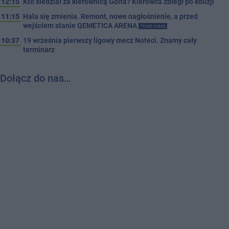
12:15
Kto siedział za kierownicą Golfa? Kierowca zbiegł po kolizji
11:15
Hala się zmienia. Remont, nowe nagłośnienie, a przed
wejściem stanie QEMETICA ARENA
TYLKO U NAS
10:37
19 września pierwszy ligowy mecz Noteci. Znamy cały
terminarz
Dołącz do nas…