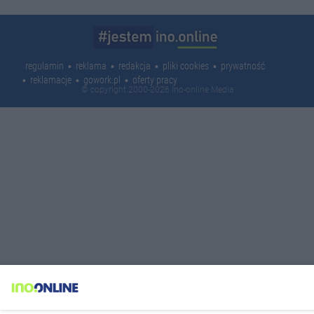
regulamin
reklama
redakcja
pliki cookies
prywatność
reklamacje
gowork.pl
oferty pracy
© copyright 2000-2026 Ino-online Media