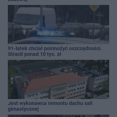
91-latek chciał pomnożyć oszczędności.
Stracił ponad 10 tys. zł
Jest wykonawca remontu dachu sali
gimastycznej