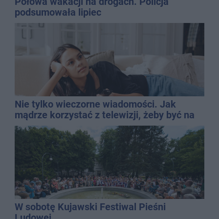
Połowa wakacji na drogach. Policja
podsumowała lipiec
Nie tylko wieczorne wiadomości. Jak
mądrze korzystać z telewizji, żeby być na
bieżąco, ale nie żyć w informacyjnym
chaosie?
W sobotę Kujawski Festiwal Pieśni
Ludowej