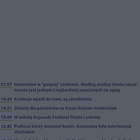
21:57
Inowrocław w "gorącej" czołówce. Według analizy Onetu nasze
miasto jest jednym z najbardziej narażonych na upały
14:43
Kombajn wpadł do rowu, są utrudnienia
14:21
Zmiany dla pasażerów na trasie Rojewo-Inowrocław
12:49
W sobotę Kujawski Festiwal Pieśni Ludowej
12:42
Podczas burzy ucierpiał komin. Konieczna była interwencja
strażaków