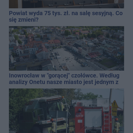
Powiat wyda 75 tys. zł. na salę sesyjną. Co
się zmieni?
Inowrocław w "gorącej" czołówce. Według
analizy Onetu nasze miasto jest jednym z
najbardziej narażonych na upały