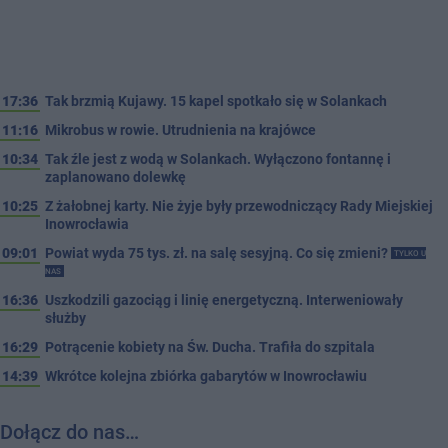
17:36
Tak brzmią Kujawy. 15 kapel spotkało się w Solankach
11:16
Mikrobus w rowie. Utrudnienia na krajówce
10:34
Tak źle jest z wodą w Solankach. Wyłączono fontannę i
zaplanowano dolewkę
10:25
Z żałobnej karty. Nie żyje były przewodniczący Rady Miejskiej
Inowrocławia
09:01
Powiat wyda 75 tys. zł. na salę sesyjną. Co się zmieni?
TYLKO U
NAS
16:36
Uszkodzili gazociąg i linię energetyczną. Interweniowały
służby
16:29
Potrącenie kobiety na Św. Ducha. Trafiła do szpitala
14:39
Wkrótce kolejna zbiórka gabarytów w Inowrocławiu
Dołącz do nas…