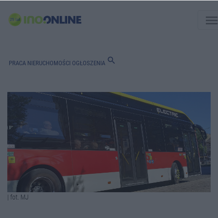
men
search
PRACA
NIERUCHOMOŚCI
OGŁOSZENIA
| fot. MJ