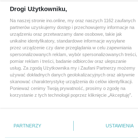
Drogi Użytkowniku,
Na naszej stronie ino.online, my oraz naszych 1162 zaufanych
partnerów uzyskujemy dostęp i przechowujemy informacje na
urządzeniu oraz przetwarzamy dane osobowe, takie jak
unikalne identyfikatory, standardowe informacje wysyłane
przez urządzenie czy dane przeglądania w celu zapewniania
spersonalizowanych reklam, wybór spersonalizowanych treści,
pomiar reklam i treści, badanie odbiorców oraz ulepszanie
usług. Za zgodą Użytkownika my i Zaufani Partnerzy możemy
używać dokładnych danych geolokalizacyjnych oraz aktywnie
skanować charakterystykę urządzenia do celów identyfikacji.
Ponieważ cenimy Twoją prywatność, prosimy o zgodę na
korzystanie z tych technologii poprzez kliknięcie „Akceptuję”.
Zgoda jest dobrowolna i zawsze możesz ją zmienić/wycofać
klikając przycisk ustawień prywatności znajdujący się w lewym
dolnym rogu strony
. Niektóre rodzaje przetwarzania danych
nie wymagają zgody użytkownika, ale masz prawo sprzeciwić
PARTNERZY
USTAWIENIA
się takiemu przetwarzaniu. Preferencje będą miały
zastosowania tylko na tej witrynie.