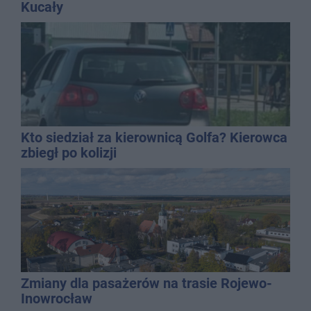
Kucały
Kto siedział za kierownicą Golfa? Kierowca
zbiegł po kolizji
Zmiany dla pasażerów na trasie Rojewo-
Inowrocław