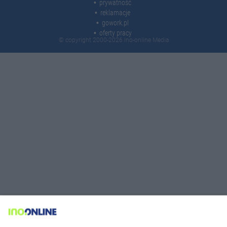
prywatność
reklamacje
gowork.pl
oferty pracy
© copyright 2000-2026 Ino-online Media