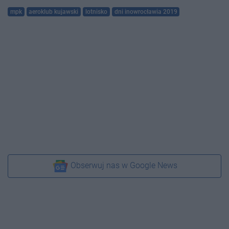
mpk
aeroklub kujawski
lotnisko
dni inowrocławia 2019
Obserwuj nas w Google News