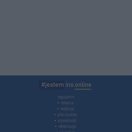
regulamin
reklama
redakcja
pliki cookies
prywatność
reklamacje