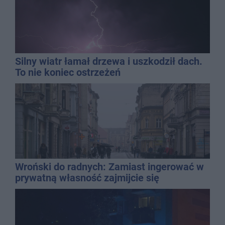
Silny wiatr łamał drzewa i uszkodził dach.
To nie koniec ostrzeżeń
Wroński do radnych: Zamiast ingerować w
prywatną własność zajmijcie się
gospodarką