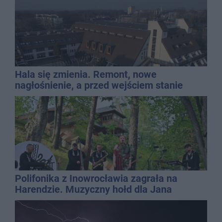
Hala się zmienia. Remont, nowe
nagłośnienie, a przed wejściem stanie
QEMETICA ARENA
Polifonika z Inowrocławia zagrała na
Harendzie. Muzyczny hołd dla Jana
Kasprowicza