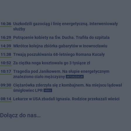
16:36
Uszkodzili gazociąg i linię energetyczną. Interweniowały
służby
16:29
Potrącenie kobiety na Św. Ducha. Trafiła do szpitala
14:39
Wkrótce kolejna zbiórka gabarytów w Inowrocławiu
11:38
Trwają poszukiwania 68-letniego Romana Kucały
10:52
Za ciężka noga kosztowała go 3 tysiące zł
10:17
Tragedia pod Janikowem. Na słupie energetycznym
znaleziono ciało mężczyzny
AKTUALIZACJA
09:30
Ciężarówka zderzyła się z kombajnem. Na miejscu lądował
śmigłowiec LPR
VIDEO
08:14
Lekarze w USA zbadali Ignasia. Rodzice przekazali wieści
Dołącz do nas…