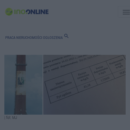
men
search
PRACA
NIERUCHOMOŚCI
OGŁOSZENIA
| fot. MJ