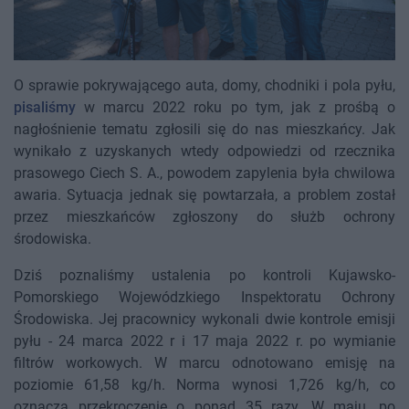
O sprawie pokrywającego auta, domy, chodniki i pola pyłu,
pisaliśmy
w marcu 2022 roku po tym, jak z prośbą o
nagłośnienie tematu zgłosili się do nas mieszkańcy. Jak
wynikało z uzyskanych wtedy odpowiedzi od rzecznika
prasowego Ciech S. A., powodem zapylenia była chwilowa
awaria. Sytuacja jednak się powtarzała, a problem został
przez mieszkańców zgłoszony do służb ochrony
środowiska.
Dziś poznaliśmy ustalenia po kontroli Kujawsko-
Pomorskiego Wojewódzkiego Inspektoratu Ochrony
Środowiska. Jej pracownicy wykonali dwie kontrole emisji
pyłu - 24 marca 2022 r i 17 maja 2022 r. po wymianie
filtrów workowych. W marcu odnotowano emisję na
poziomie 61,58 kg/h. Norma wynosi 1,726 kg/h, co
oznacza przekroczenie o ponad 35 razy. W maju, po