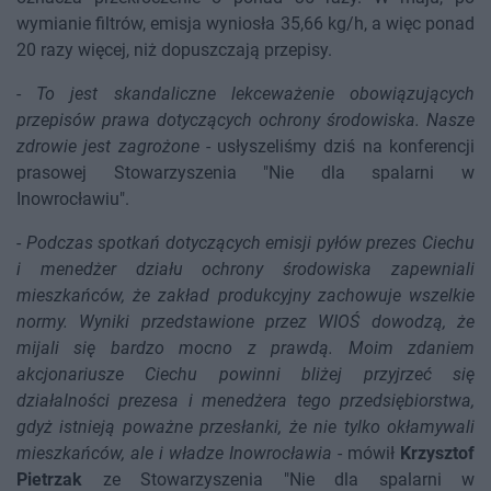
wymianie filtrów, emisja wyniosła 35,66 kg/h, a więc ponad
20 razy więcej, niż dopuszczają przepisy.
-
To jest skandaliczne lekceważenie obowiązujących
przepisów prawa dotyczących ochrony środowiska. Nasze
zdrowie jest zagrożone
- usłyszeliśmy dziś na konferencji
prasowej Stowarzyszenia "Nie dla spalarni w
Inowrocławiu".
-
Podczas spotkań dotyczących emisji pyłów prezes Ciechu
i menedżer działu ochrony środowiska zapewniali
mieszkańców, że zakład produkcyjny zachowuje wszelkie
normy. Wyniki przedstawione przez WIOŚ dowodzą, że
mijali się bardzo mocno z prawdą. Moim zdaniem
akcjonariusze Ciechu powinni bliżej przyjrzeć się
działalności prezesa i menedżera tego przedsiębiorstwa,
gdyż istnieją poważne przesłanki, że nie tylko okłamywali
mieszkańców, ale i władze Inowrocławia
- mówił
Krzysztof
Pietrzak
ze Stowarzyszenia "Nie dla spalarni w