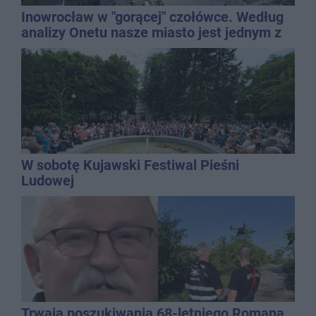
Inowrocław w "gorącej" czołówce. Według
analizy Onetu nasze miasto jest jednym z
najbardziej narażonych na upały
W sobotę Kujawski Festiwal Pieśni
Ludowej
Trwają poszukiwania 68-letniego Romana