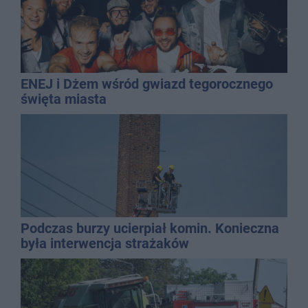
ENEJ i Dżem wśród gwiazd tegorocznego
święta miasta
Podczas burzy ucierpiał komin. Konieczna
była interwencja strażaków