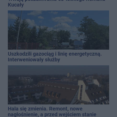
Kucały
Uszkodzili gazociąg i linię energetyczną.
Interweniowały służby
Hala się zmienia. Remont, nowe
nagłośnienie, a przed wejściem stanie