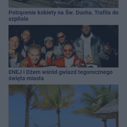
Potrącenie kobiety na Św. Ducha. Trafiła do
szpitala
ENEJ i Dżem wśród gwiazd tegorocznego
święta miasta