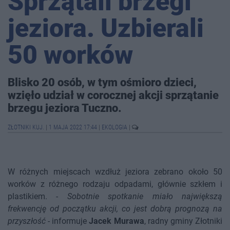
Sprzątali brzegi
jeziora. Uzbierali
50 worków
Blisko 20 osób, w tym ośmioro dzieci,
wzięło udział w corocznej akcji sprzątanie
brzegu jeziora Tuczno.
ZŁOTNIKI KUJ.
|
1 MAJA 2022 17:44
|
EKOLOGIA
|
W różnych miejscach wzdłuż jeziora zebrano około 50
worków z różnego rodzaju odpadami, głównie szkłem i
plastikiem. -
Sobotnie spotkanie miało największą
frekwencję od początku akcji, co jest dobrą prognozą na
przyszłość
- informuje
Jacek Murawa
, radny gminy Złotniki