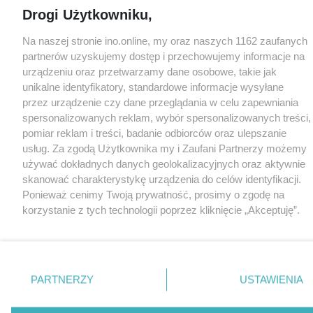
Drogi Użytkowniku,
Na naszej stronie ino.online, my oraz naszych 1162 zaufanych
partnerów uzyskujemy dostęp i przechowujemy informacje na
urządzeniu oraz przetwarzamy dane osobowe, takie jak
unikalne identyfikatory, standardowe informacje wysyłane
przez urządzenie czy dane przeglądania w celu zapewniania
spersonalizowanych reklam, wybór spersonalizowanych treści,
pomiar reklam i treści, badanie odbiorców oraz ulepszanie
usług. Za zgodą Użytkownika my i Zaufani Partnerzy możemy
używać dokładnych danych geolokalizacyjnych oraz aktywnie
skanować charakterystykę urządzenia do celów identyfikacji.
Ponieważ cenimy Twoją prywatność, prosimy o zgodę na
korzystanie z tych technologii poprzez kliknięcie „Akceptuję”.
Zgoda jest dobrowolna i zawsze możesz ją zmienić/wycofać
klikając przycisk ustawień prywatności znajdujący się w lewym
dolnym rogu strony
. Niektóre rodzaje przetwarzania danych
nie wymagają zgody użytkownika, ale masz prawo sprzeciwić
PARTNERZY
USTAWIENIA
się takiemu przetwarzaniu. Preferencje będą miały
zastosowania tylko na tej witrynie.