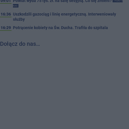
09:01
Powiat wyda 75 tys. zł. na salę sesyjną. Co się zmieni?
TYLKO U
NAS
16:36
Uszkodzili gazociąg i linię energetyczną. Interweniowały
służby
16:29
Potrącenie kobiety na Św. Ducha. Trafiła do szpitala
Dołącz do nas…