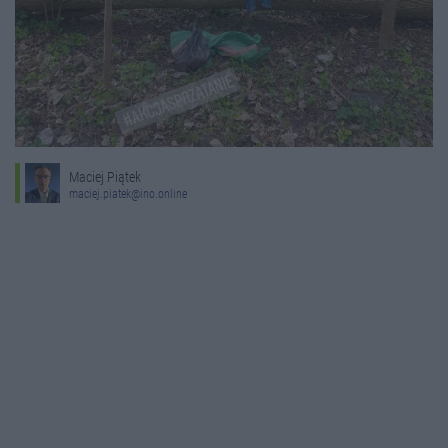
Maciej Piątek
maciej.piatek@ino.online