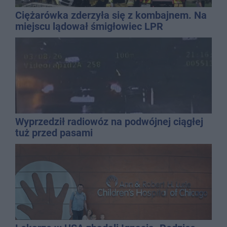
Ciężarówka zderzyła się z kombajnem. Na
miejscu lądował śmigłowiec LPR
Wyprzedził radiowóz na podwójnej ciągłej
tuż przed pasami