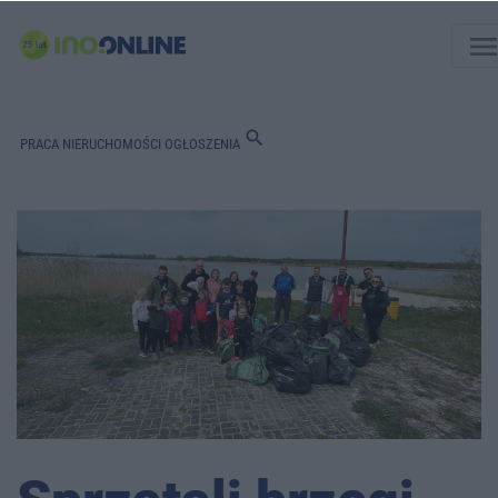
men
search
PRACA
NIERUCHOMOŚCI
OGŁOSZENIA