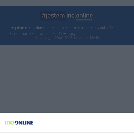
regulamin
reklama
redakcja
pliki cookies
prywatność
reklamacje
gowork.pl
oferty pracy
© copyright 2000-2026 Ino-online Media