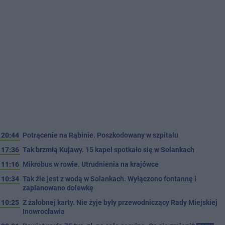
20:44
Potrącenie na Rąbinie. Poszkodowany w szpitalu
17:36
Tak brzmią Kujawy. 15 kapel spotkało się w Solankach
11:16
Mikrobus w rowie. Utrudnienia na krajówce
10:34
Tak źle jest z wodą w Solankach. Wyłączono fontannę i
zaplanowano dolewkę
10:25
Z żałobnej karty. Nie żyje były przewodniczący Rady Miejskiej
Inowrocławia