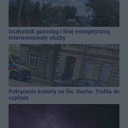
Uszkodzili gazociąg i linię energetyczną.
Interweniowały służby
Potrącenie kobiety na Św. Ducha. Trafiła do
szpitala