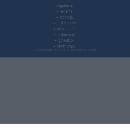
regulamin
reklama
redakcja
pliki cookies
prywatność
reklamacje
gowork.pl
oferty pracy
© copyright 2000-2026 Ino-online Media