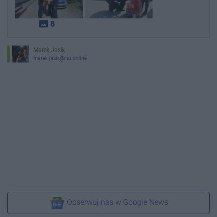
photo_size_select_actual
8
Marek Jasik
marek.jasik@ino.online
Obserwuj nas w Google News