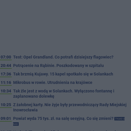
07:00
Test: Opel Grandland. Co potrafi dzisiejszy flagowiec?
20:44
Potrącenie na Rąbinie. Poszkodowany w szpitalu
17:36
Tak brzmią Kujawy. 15 kapel spotkało się w Solankach
11:16
Mikrobus w rowie. Utrudnienia na krajówce
10:34
Tak źle jest z wodą w Solankach. Wyłączono fontannę i
zaplanowano dolewkę
10:25
Z żałobnej karty. Nie żyje były przewodniczący Rady Miejskiej
Inowrocławia
09:01
Powiat wyda 75 tys. zł. na salę sesyjną. Co się zmieni?
TYLKO U
NAS