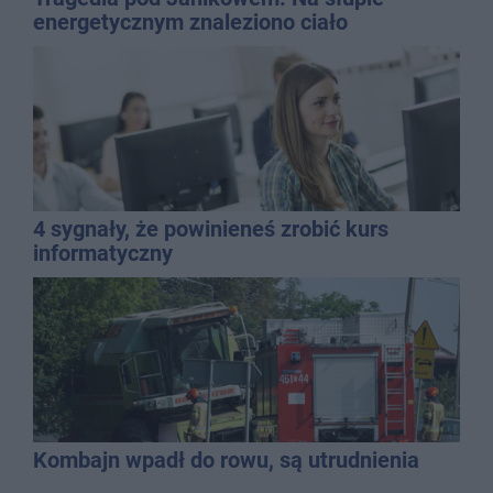
energetycznym znaleziono ciało
mężczyzny
4 sygnały, że powinieneś zrobić kurs
informatyczny
Kombajn wpadł do rowu, są utrudnienia