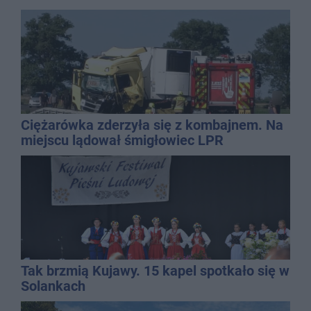
Ciężarówka zderzyła się z kombajnem. Na
miejscu lądował śmigłowiec LPR
Tak brzmią Kujawy. 15 kapel spotkało się w
Solankach