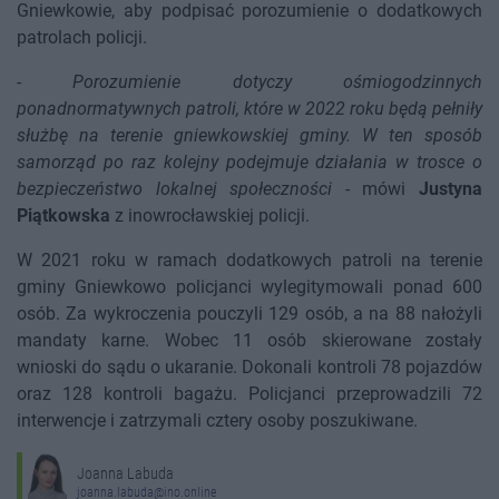
Gniewkowie, aby podpisać porozumienie o dodatkowych
patrolach policji.
-
Porozumienie dotyczy ośmiogodzinnych
ponadnormatywnych patroli, które w 2022 roku będą pełniły
służbę na terenie gniewkowskiej gminy. W ten sposób
samorząd po raz kolejny podejmuje działania w trosce o
bezpieczeństwo lokalnej społeczności
- mówi
Justyna
Piątkowska
z inowrocławskiej policji.
W 2021 roku w ramach dodatkowych patroli na terenie
gminy Gniewkowo policjanci wylegitymowali ponad 600
osób. Za wykroczenia pouczyli 129 osób, a na 88 nałożyli
mandaty karne. Wobec 11 osób skierowane zostały
wnioski do sądu o ukaranie. Dokonali kontroli 78 pojazdów
oraz 128 kontroli bagażu. Policjanci przeprowadzili 72
interwencje i zatrzymali cztery osoby poszukiwane.
Joanna Labuda
joanna.labuda@ino.online