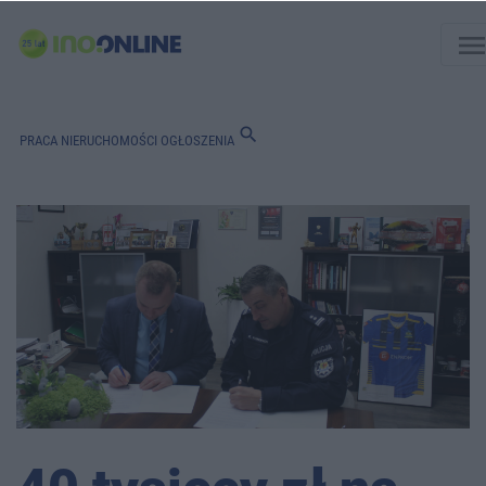
men
search
PRACA
NIERUCHOMOŚCI
OGŁOSZENIA