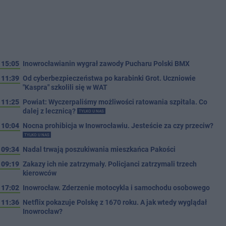
15:05
Inowrocławianin wygrał zawody Pucharu Polski BMX
11:39
Od cyberbezpieczeństwa po karabinki Grot. Uczniowie
"Kaspra" szkolili się w WAT
11:25
Powiat: Wyczerpaliśmy możliwości ratowania szpitala. Co
dalej z lecznicą?
TYLKO U NAS
10:04
Nocna prohibicja w Inowrocławiu. Jesteście za czy przeciw?
TYLKO U NAS
09:34
Nadal trwają poszukiwania mieszkańca Pakości
09:19
Zakazy ich nie zatrzymały. Policjanci zatrzymali trzech
kierowców
17:02
Inowrocław. Zderzenie motocykla i samochodu osobowego
11:36
Netflix pokazuje Polskę z 1670 roku. A jak wtedy wyglądał
Inowrocław?