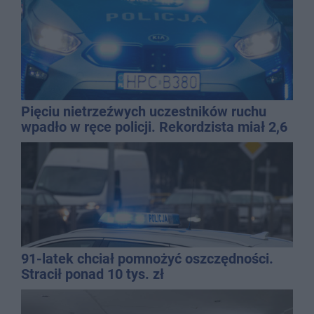
Pięciu nietrzeźwych uczestników ruchu
wpadło w ręce policji. Rekordzista miał 2,6
promila
91-latek chciał pomnożyć oszczędności.
Stracił ponad 10 tys. zł