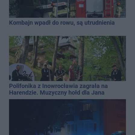
Kombajn wpadł do rowu, są utrudnienia
Polifonika z Inowrocławia zagrała na
Harendzie. Muzyczny hołd dla Jana
Kasprowicza