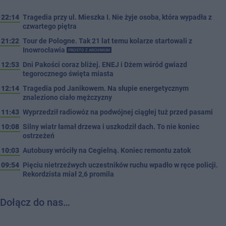
22:14
Tragedia przy ul. Mieszka I. Nie żyje osoba, która wypadła z
czwartego piętra
21:22
Tour de Pologne. Tak 21 lat temu kolarze startowali z
Inowrocławia
PROSTO Z ARCHIWUM
12:53
Dni Pakości coraz bliżej. ENEJ i Dżem wśród gwiazd
tegorocznego święta miasta
12:14
Tragedia pod Janikowem. Na słupie energetycznym
znaleziono ciało mężczyzny
11:43
Wyprzedził radiowóz na podwójnej ciągłej tuż przed pasami
10:08
Silny wiatr łamał drzewa i uszkodził dach. To nie koniec
ostrzeżeń
10:03
Autobusy wróciły na Cegielną. Koniec remontu zatok
09:54
Pięciu nietrzeźwych uczestników ruchu wpadło w ręce policji.
Rekordzista miał 2,6 promila
Dołącz do nas…