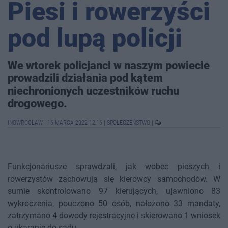
Piesi i rowerzyści
pod lupą policji
We wtorek policjanci w naszym powiecie
prowadzili działania pod kątem
niechronionych uczestników ruchu
drogowego.
INOWROCŁAW
|
16 MARCA 2022 12:16
|
SPOŁECZEŃSTWO
|
Funkcjonariusze sprawdzali, jak wobec pieszych i
rowerzystów zachowują się kierowcy samochodów. W
sumie skontrolowano 97 kierujących, ujawniono 83
wykroczenia, pouczono 50 osób, nałożono 33 mandaty,
zatrzymano 4 dowody rejestracyjne i skierowano 1 wniosek
o ukaranie do sądu.