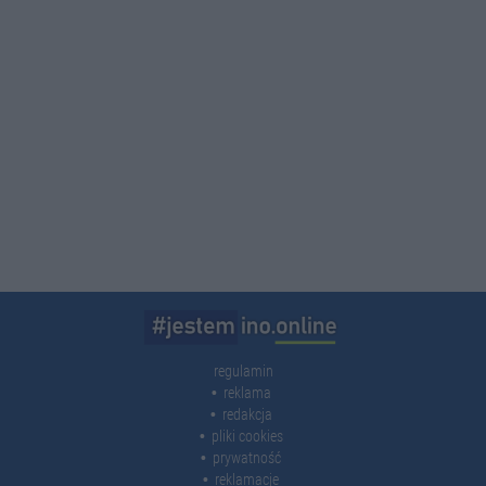
regulamin
reklama
redakcja
pliki cookies
prywatność
reklamacje