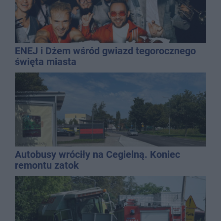
ENEJ i Dżem wśród gwiazd tegorocznego
święta miasta
Autobusy wróciły na Cegielną. Koniec
remontu zatok