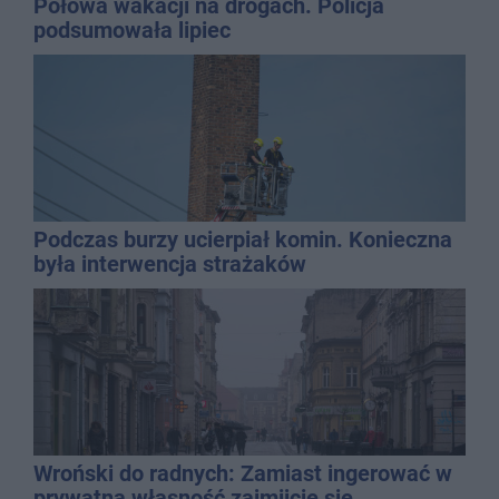
Połowa wakacji na drogach. Policja
podsumowała lipiec
Podczas burzy ucierpiał komin. Konieczna
była interwencja strażaków
Wroński do radnych: Zamiast ingerować w
prywatną własność zajmijcie się