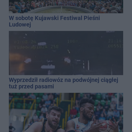
W sobotę Kujawski Festiwal Pieśni
Ludowej
Wyprzedził radiowóz na podwójnej ciągłej
tuż przed pasami