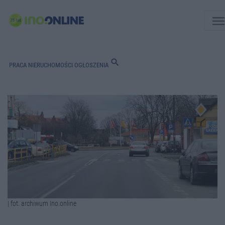
men
search
PRACA
NIERUCHOMOŚCI
OGŁOSZENIA
| fot. archiwum Ino.online