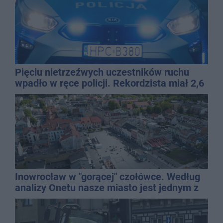
Pięciu nietrzeźwych uczestników ruchu
wpadło w ręce policji. Rekordzista miał 2,6
promila
Inowrocław w "gorącej" czołówce. Według
analizy Onetu nasze miasto jest jednym z
najbardziej narażonych na upały