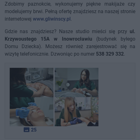
Zdobimy paznokcie, wykonujemy piękne makijaże czy
modelujemy brwi. Pełną ofertę znajdziesz na naszej stronie
internetowej
www.gliwinscy.pl
.
Gdzie nas znajdziesz? Nasze studio mieści się przy
ul.
Krzywoustego 15A w Inowrocławiu
(budynek byłego
Domu Dziecka). Możesz również zarejestrować się na
wizytę telefonicznie. Dzwoniąc po numer
538 329 332
.
photo_size_select_actual
25