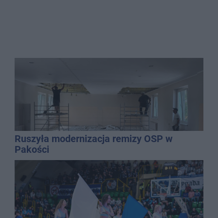
Ruszyła modernizacja remizy OSP w
Pakości