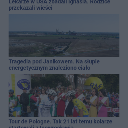
Lekarze w USA zbadali Ignasia. Rodzice
przekazali wieści
Tragedia pod Janikowem. Na słupie
energetycznym znaleziono ciało
mężczyzny
Tour de Pologne. Tak 21 lat temu kolarze
startowali z Inowrocławia