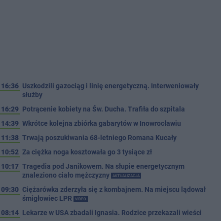
16:36
Uszkodzili gazociąg i linię energetyczną. Interweniowały
służby
16:29
Potrącenie kobiety na Św. Ducha. Trafiła do szpitala
14:39
Wkrótce kolejna zbiórka gabarytów w Inowrocławiu
11:38
Trwają poszukiwania 68-letniego Romana Kucały
10:52
Za ciężka noga kosztowała go 3 tysiące zł
10:17
Tragedia pod Janikowem. Na słupie energetycznym
znaleziono ciało mężczyzny
AKTUALIZACJA
09:30
Ciężarówka zderzyła się z kombajnem. Na miejscu lądował
śmigłowiec LPR
VIDEO
08:14
Lekarze w USA zbadali Ignasia. Rodzice przekazali wieści