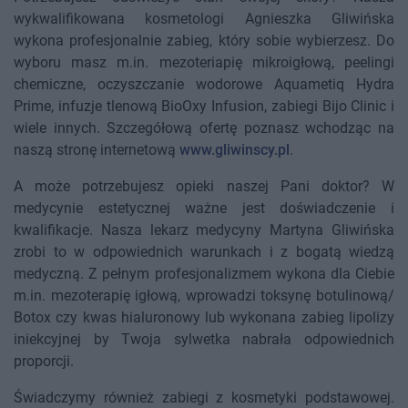
wykwalifikowana kosmetologi Agnieszka Gliwińska
wykona profesjonalnie zabieg, który sobie wybierzesz. Do
wyboru masz m.in. mezoteriapię mikroigłową, peelingi
chemiczne, oczyszczanie wodorowe Aquametiq Hydra
Prime, infuzje tlenową BioOxy Infusion, zabiegi Bijo Clinic i
wiele innych. Szczegółową ofertę poznasz wchodząc na
naszą stronę internetową
www.gliwinscy.pl
.
A może potrzebujesz opieki naszej Pani doktor? W
medycynie estetycznej ważne jest doświadczenie i
kwalifikacje. Nasza lekarz medycyny Martyna Gliwińska
zrobi to w odpowiednich warunkach i z bogatą wiedzą
medyczną. Z pełnym profesjonalizmem wykona dla Ciebie
m.in. mezoterapię igłową, wprowadzi toksynę botulinową/
Botox czy kwas hialuronowy lub wykonana zabieg lipolizy
iniekcyjnej by Twoja sylwetka nabrała odpowiednich
proporcji.
Świadczymy również zabiegi z kosmetyki podstawowej.