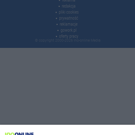
reklama
redakcja
pliki cookies
prywatność
reklamacje
gowork.pl
oferty pracy
© copyright 2000-2026 Ino-online Media