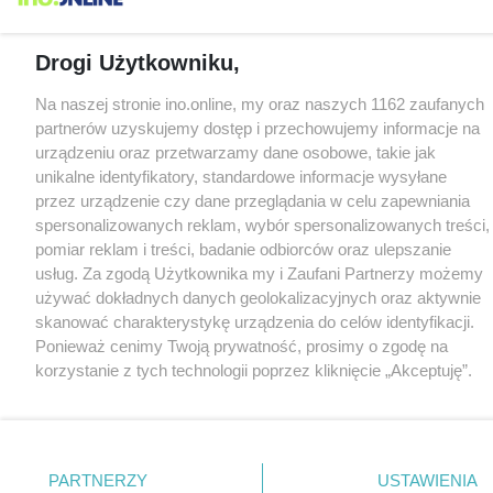
Drogi Użytkowniku,
Na naszej stronie ino.online, my oraz naszych 1162 zaufanych
partnerów uzyskujemy dostęp i przechowujemy informacje na
urządzeniu oraz przetwarzamy dane osobowe, takie jak
unikalne identyfikatory, standardowe informacje wysyłane
przez urządzenie czy dane przeglądania w celu zapewniania
spersonalizowanych reklam, wybór spersonalizowanych treści,
pomiar reklam i treści, badanie odbiorców oraz ulepszanie
usług. Za zgodą Użytkownika my i Zaufani Partnerzy możemy
używać dokładnych danych geolokalizacyjnych oraz aktywnie
skanować charakterystykę urządzenia do celów identyfikacji.
Ponieważ cenimy Twoją prywatność, prosimy o zgodę na
korzystanie z tych technologii poprzez kliknięcie „Akceptuję”.
Zgoda jest dobrowolna i zawsze możesz ją zmienić/wycofać
klikając przycisk ustawień prywatności znajdujący się w lewym
dolnym rogu strony
. Niektóre rodzaje przetwarzania danych
nie wymagają zgody użytkownika, ale masz prawo sprzeciwić
PARTNERZY
USTAWIENIA
się takiemu przetwarzaniu. Preferencje będą miały