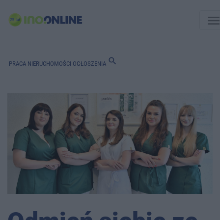
men
search
PRACA
NIERUCHOMOŚCI
OGŁOSZENIA