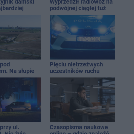
zyjnik damski
Wyprzedził radiowóz na
jbardziej
podwójnej ciągłej tuż
lny? Modele,
przed pasami
ują do wielu
 pod
Pięciu nietrzeźwych
m. Na słupie
uczestników ruchu
ycznym
wpadło w ręce policji.
o ciało
Rekordzista miał 2,6
ny
promila
przy ul.
Czasopisma naukowe
. Nie żyje
online – gdzie znaleźć