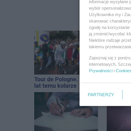
informacje wysyłane 
wybór spersonalizowan
Użytkownika my i Zau
skanować charakterys
zgodę na korzystanie 
ją zmienić/wycofać kl
Niektóre rodzaje prz
takiemu przetwarzaniu
Zapoznaj się z poniż
internetowych. Szcze
Prywatności
i
Cookie
Tour de Pologne. Tak 21
Tak brzm
lat temu kolarze
kapel spo
startowali z
Solankac
PARTNERZY
Inowrocławia