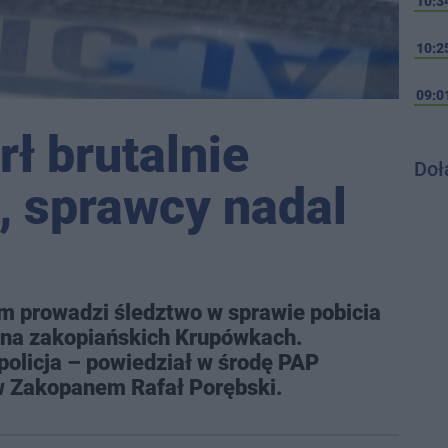
10:3
10:2
09:0
ł brutalnie
Doł
k, sprawcy nadal
 prowadzi śledztwo w sprawie pobicia
 na zakopiańskich Krupówkach.
policja – powiedział w środę PAP
w Zakopanem Rafał Porębski.