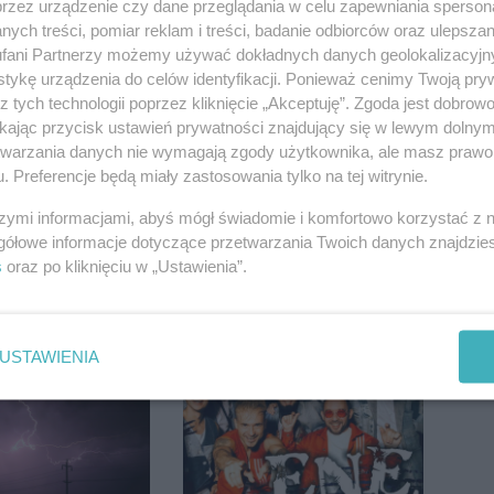
przez urządzenie czy dane przeglądania w celu zapewniania sperson
ych treści, pomiar reklam i treści, badanie odbiorców oraz ulepszan
fani Partnerzy możemy używać dokładnych danych geolokalizacyjn
tykę urządzenia do celów identyfikacji. Ponieważ cenimy Twoją pry
z tych technologii poprzez kliknięcie „Akceptuję”. Zgoda jest dobro
ikając przycisk ustawień prywatności znajdujący się w lewym dolny
etwarzania danych nie wymagają zgody użytkownika, ale masz prawo 
. Preferencje będą miały zastosowania tylko na tej witrynie.
szymi informacjami, abyś mógł świadomie i komfortowo korzystać z
gółowe informacje dotyczące przetwarzania Twoich danych znajdzi
s
oraz po kliknięciu w „Ustawienia”.
ią Kujawy. 15
Nie żyje Bolesław Szulc,
tkało się w
były przewodniczący
h
Rady Miejskiej i
USTAWIENIA
wieloletni dyrektor SP
14