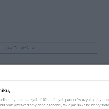
j nas w Google News
niku,
o.online, my oraz naszych 1162 zaufanych partnerów uzyskujemy dos
niu oraz przetwarzamy dane osobowe, takie jak unikalne identyfikat