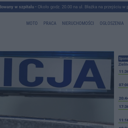
dowany w szpitalu
• Około godz. 20.00 na ul. Błażka na przejściu w pobliżu ul. Wojska P
MOTO
PRACA
NIERUCHOMOŚCI
OGŁOSZENIA
Spons
Zieln
11:3
07:0
20:4
17:3
11:1