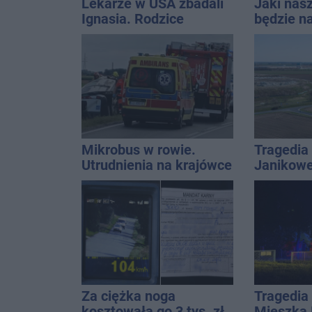
Lekarze w USA zbadali
Jaki nas
Ignasia. Rodzice
będzie na
przekazali wieści
uniwersa
które pas
stylizacji
Mikrobus w rowie.
Tragedia
Utrudnienia na krajówce
Janikowe
energet
znalezion
mężczyz
Za ciężka noga
Tragedia 
kosztowała go 3 tys. zł.
Mieszka I