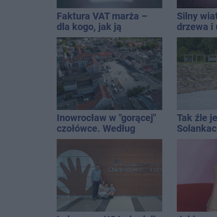
Faktura VAT marża –
Silny wia
dla kogo, jak ją
drzewa i 
wystawić i jak rozliczyć
dach. To 
ostrzeże
Inowrocław w "gorącej"
Tak źle j
czołówce. Według
Solankac
analizy Onetu nasze
fontannę
miasto jest jednym z
dolewkę
najbardziej narażonych
na upały