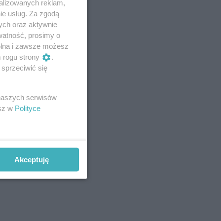
alizowanych reklam,
ie usług. Za zgodą
ych oraz aktywnie
watność, prosimy o
wolna i zawsze możesz
m rogu strony
.
sprzeciwić się
 naszych serwisów
esz w
Polityce
Akceptuję