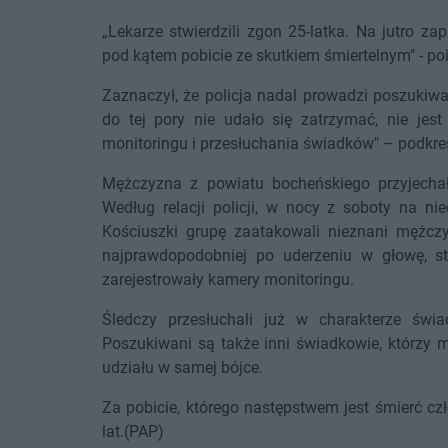
„Lekarze stwierdzili zgon 25-latka. Na jutro z
pod kątem pobicie ze skutkiem śmiertelnym" - po
Zaznaczył, że policja nadal prowadzi poszukiw
do tej pory nie udało się zatrzymać, nie jes
monitoringu i przesłuchania świadków" – podkreśl
Mężczyzna z powiatu bocheńskiego przyjechał 
Według relacji policji, w nocy z soboty na ni
Kościuszki grupę zaatakowali nieznani mężczyź
najprawdopodobniej po uderzeniu w głowę, str
zarejestrowały kamery monitoringu.
Śledczy przesłuchali już w charakterze świa
Poszukiwani są także inni świadkowie, którzy m
udziału w samej bójce.
Za pobicie, którego następstwem jest śmierć cz
lat.(PAP)