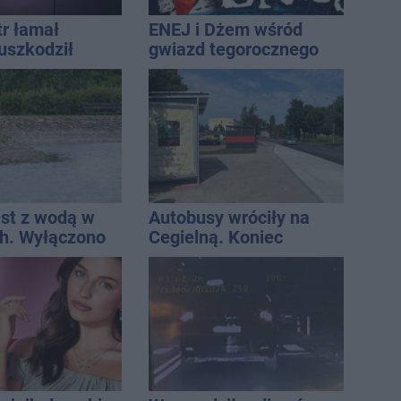
tr łamał
ENEJ i Dżem wśród
uszkodził
gwiazd tegorocznego
nie koniec
święta miasta
ń
est z wodą w
Autobusy wróciły na
h. Wyłączono
Cegielną. Koniec
 i zaplanowano
remontu zatok