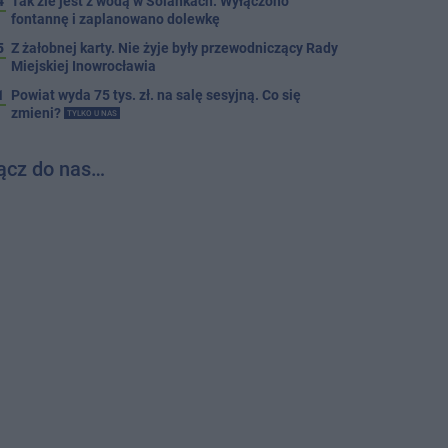
4
Tak źle jest z wodą w Solankach. Wyłączono
fontannę i zaplanowano dolewkę
5
Z żałobnej karty. Nie żyje były przewodniczący Rady
Miejskiej Inowrocławia
1
Powiat wyda 75 tys. zł. na salę sesyjną. Co się
zmieni?
TYLKO U NAS
ącz do nas…