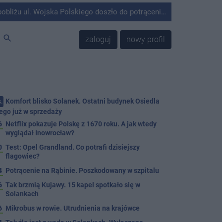
olskiego doszło do potrącenia mężczyzny przez kierującego Mercedesem.
search
zaloguj
nowy profil
Komfort blisko Solanek. Ostatni budynek Osiedla
.
ego już w sprzedaży
6
Netflix pokazuje Polskę z 1670 roku. A jak wtedy
wyglądał Inowrocław?
0
Test: Opel Grandland. Co potrafi dzisiejszy
flagowiec?
4
Potrącenie na Rąbinie. Poszkodowany w szpitalu
6
Tak brzmią Kujawy. 15 kapel spotkało się w
Solankach
6
Mikrobus w rowie. Utrudnienia na krajówce