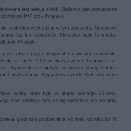
aplanowana jest sekcja zwłok. Śledztwo jest prowadzone
informował PAP prok. Porębski.
ania osób biorących udział w tym zdarzeniu. "Sprawców
t znana też ich tożsamość. Kluczowe będą to analizy
ił prok. Porębski.
pod Tatry z grupą przyjaciół na wieczór kawalerski.
edzielę ok. godz. 2.00 na skrzyżowaniu Krupówek i ul.
ni. Wywiązała się bijatyka, w wyniku której 25-latek,
acił przytomność. Napastnicy uciekli. Całe zdarzenie
dków osoby, które były w grupie pobitego 25-latka.
ogą mieć wiedzę o tym, co się wydarzyło, ale nie brały
łowieka, grozi kara pozbawienia wolności od roku do 10