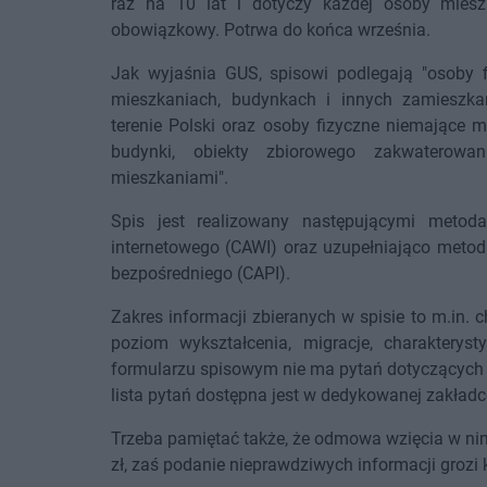
raz na 10 lat i dotyczy każdej osoby mieszk
obowiązkowy. Potrwa do końca września.
Jak wyjaśnia GUS, spisowi podlegają "osoby 
mieszkaniach, budynkach i innych zamieszk
terenie Polski oraz osoby fizyczne niemające 
budynki, obiekty zbiorowego zakwaterowa
mieszkaniami".
Spis jest realizowany następującymi metod
internetowego (CAWI) oraz uzupełniająco meto
bezpośredniego (CAPI).
Zakres informacji zbieranych w spisie to m.in.
poziom wykształcenia, migracje, charakterys
formularzu spisowym nie ma pytań dotyczących
lista pytań dostępna jest w dedykowanej zakładce
Trzeba pamiętać także, że odmowa wzięcia w nim 
zł, zaś podanie nieprawdziwych informacji grozi