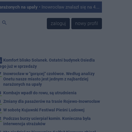
narażonych na upały
• Inowrocław znalazł się na 4. miejscu w Polsce w rankingu miast najbardziej podatnych na skutki upałów. Tak wynika z analizy przygotowanej przez Onet, który opracował autorski Indeks Podatności na Upały na podstawie danych satelitarnych, informacji o zabudowie, ilości zieleni oraz struktury mieszkańców.
search
zaloguj
nowy profil
Komfort blisko Solanek. Ostatni budynek Osiedla
.
ego już w sprzedaży
7
Inowrocław w "gorącej" czołówce. Według analizy
Onetu nasze miasto jest jednym z najbardziej
narażonych na upały
3
Kombajn wpadł do rowu, są utrudnienia
1
Zmiany dla pasażerów na trasie Rojewo-Inowrocław
9
W sobotę Kujawski Festiwal Pieśni Ludowej
2
Podczas burzy ucierpiał komin. Konieczna była
interwencja strażaków