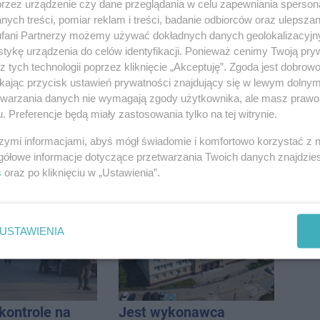
przez urządzenie czy dane przeglądania w celu zapewniania sperson
ych treści, pomiar reklam i treści, badanie odbiorców oraz ulepszan
fani Partnerzy możemy używać dokładnych danych geolokalizacyjn
tykę urządzenia do celów identyfikacji. Ponieważ cenimy Twoją pry
z tych technologii poprzez kliknięcie „Akceptuję”. Zgoda jest dobro
ikając przycisk ustawień prywatności znajdujący się w lewym dolny
etwarzania danych nie wymagają zgody użytkownika, ale masz prawo 
. Preferencje będą miały zastosowania tylko na tej witrynie.
szymi informacjami, abyś mógł świadomie i komfortowo korzystać z
gółowe informacje dotyczące przetwarzania Twoich danych znajdzi
wpadł do
Duże utrudnienia na
s
oraz po kliknięciu w „Ustawienia”.
utrudnienia
Dworcowej. Dwa pasy
blokowała przyczepa od
ciągnika
USTAWIENIA
ontrole na
Jest wykonawca