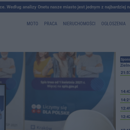
ce. Według analizy Onetu nasze miasto jest jednym z najbardziej 
MOTO
PRACA
NIERUCHOMOŚCI
OGŁOSZENIA
Spons
Zieln
21:5
14:4
14:2
12:4
12:4