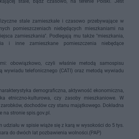
ającej stale, bądź czasowo, na terenie Polski. Jest
fizyczne stale zamieszkałe i czasowo przebywające w
anych pomieszczeniach niebędących mieszkaniami na
miejsca zamieszkania". Podlegają mu także "mieszkania,
nia i inne zamieszkane pomieszczenia niebędące
ami: obowiązkowo, czyli właśnie metodą samospisu
dą wywiadu telefonicznego (CATI) oraz metodą wywiadu
 charakterystyka demograficzna, aktywność ekonomiczna,
tyka etniczno-kulturowa, czy zasoby mieszkaniowe. W
 zarobków, dochodów czy stanu majątkowego. Dokładna
 na stronie spis.gov.pl.
udziału w spisie wiąże się z karą w wysokości do 5 tys.
 kara do dwóch lat pozbawienia wolności.(PAP)