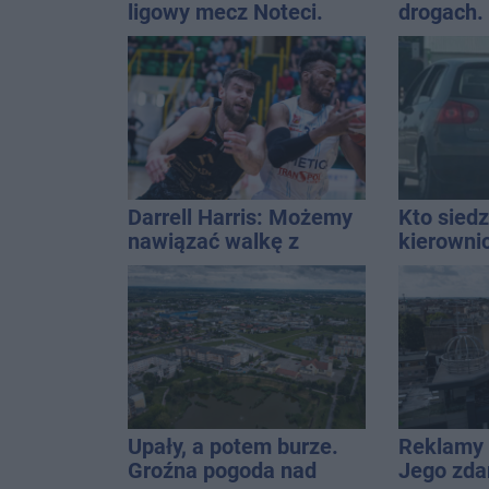
ligowy mecz Noteci.
drogach.
Znamy cały terminarz
prowadzi
Darrell Harris: Możemy
Kto siedz
nawiązać walkę z
kierowni
każdym w tej lidze
Kierowca
kolizji
Upały, a potem burze.
Reklamy 
Groźna pogoda nad
Jego zda