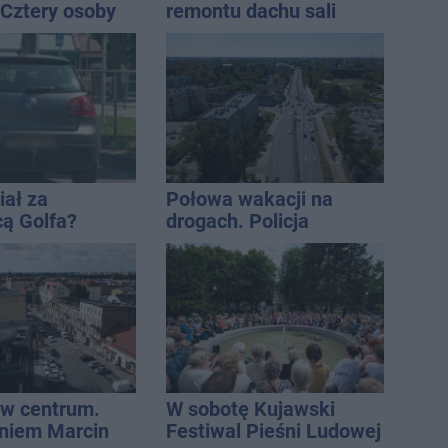
 Cztery osoby
remontu dachu sali
ły po alkoholu
gimastycznej
iał za
Połowa wakacji na
cą Golfa?
drogach. Policja
 zbiegł po
podsumowała lipiec
w centrum.
W sobotę Kujawski
niem Marcin
Festiwal Pieśni Ludowej