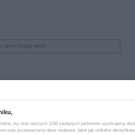
j nas w Google News
niku,
o.online, my oraz naszych 1160 zaufanych partnerów uzyskujemy dos
niu oraz przetwarzamy dane osobowe, takie jak unikalne identyfikat