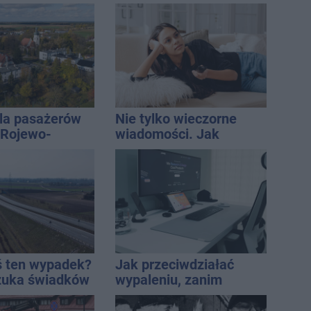
est w błędzie
la pasażerów
Nie tylko wieczorne
e Rojewo-
wiadomości. Jak
aw
mądrze korzystać z
telewizji, żeby być na
bieżąco, ale nie żyć w
informacyjnym chaosie?
ś ten wypadek?
Jak przeciwdziałać
szuka świadków
wypaleniu, zanim
dopadnie?