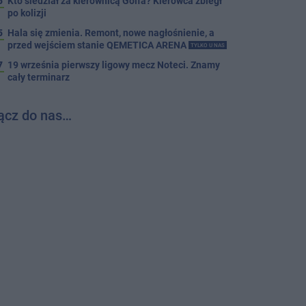
5
Kto siedział za kierownicą Golfa? Kierowca zbiegł
po kolizji
5
Hala się zmienia. Remont, nowe nagłośnienie, a
przed wejściem stanie QEMETICA ARENA
TYLKO U NAS
7
19 września pierwszy ligowy mecz Noteci. Znamy
cały terminarz
ącz do nas…