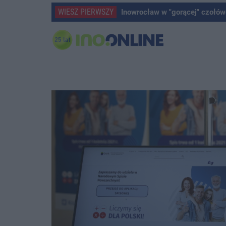
WIESZ PIERWSZY
Inowrocław w "gorącej" czołów