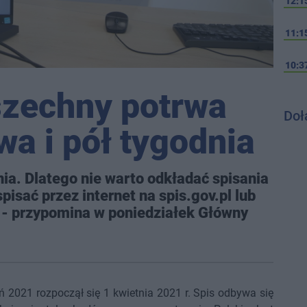
12:1
11:1
10:3
szechny potrwa
Doł
wa i pół tygodnia
ia. Dlatego nie warto odkładać spisania
pisać przez internet na spis.gov.pl lub
9 - przypomina w poniedziałek Główny
2021 rozpoczął się 1 kwietnia 2021 r. Spis odbywa się