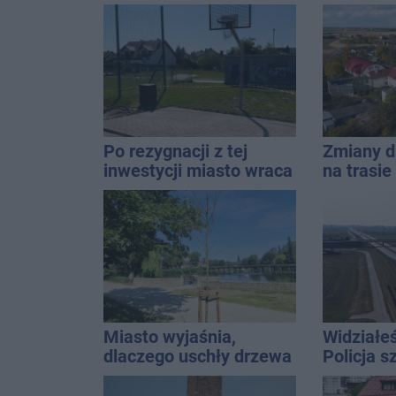
naszym regionem
Wroński j
[akt.]
Po rezygnacji z tej
Zmiany d
inwestycji miasto wraca
na trasi
do tematu
Inowrocł
Miasto wyjaśnia,
Widziałe
dlaczego uschły drzewa
Policja 
w Solankach. Radny: To
nieprawda