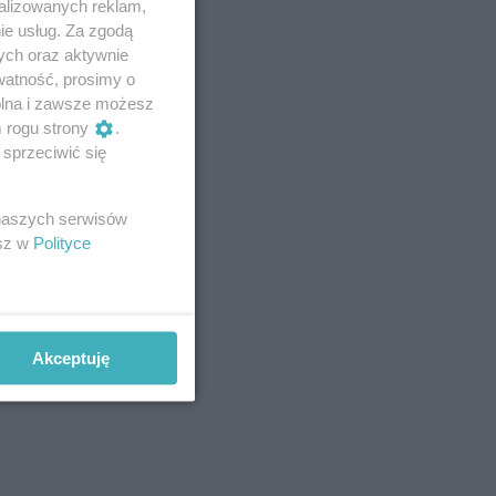
alizowanych reklam,
ie usług. Za zgodą
ych oraz aktywnie
watność, prosimy o
wolna i zawsze możesz
m rogu strony
.
sprzeciwić się
 naszych serwisów
esz w
Polityce
Akceptuję