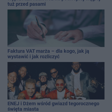
tuż przed pasami
Faktura VAT marża – dla kogo, jak ją
wystawić i jak rozliczyć
ENEJ i Dżem wśród gwiazd tegorocznego
święta miasta