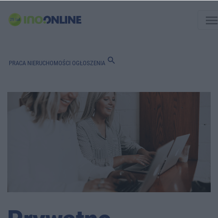
men
search
PRACA
NIERUCHOMOŚCI
OGŁOSZENIA