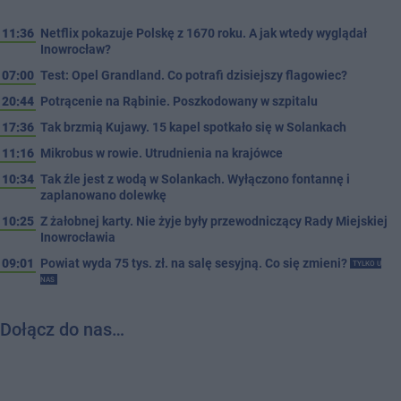
11:36
Netflix pokazuje Polskę z 1670 roku. A jak wtedy wyglądał
Inowrocław?
07:00
Test: Opel Grandland. Co potrafi dzisiejszy flagowiec?
20:44
Potrącenie na Rąbinie. Poszkodowany w szpitalu
17:36
Tak brzmią Kujawy. 15 kapel spotkało się w Solankach
11:16
Mikrobus w rowie. Utrudnienia na krajówce
10:34
Tak źle jest z wodą w Solankach. Wyłączono fontannę i
zaplanowano dolewkę
10:25
Z żałobnej karty. Nie żyje były przewodniczący Rady Miejskiej
Inowrocławia
09:01
Powiat wyda 75 tys. zł. na salę sesyjną. Co się zmieni?
TYLKO U
NAS
Dołącz do nas…