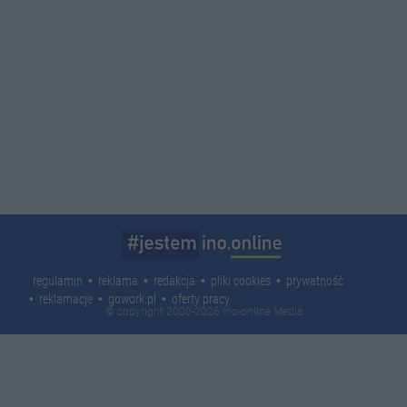
regulamin
reklama
redakcja
pliki cookies
prywatność
reklamacje
gowork.pl
oferty pracy
© copyright 2000-2026 Ino-online Media