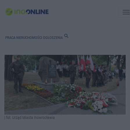
men
search
PRACA
NIERUCHOMOŚCI
OGŁOSZENIA
| fot. Urząd Miasta Inowrocławia