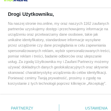
Drogi Użytkowniku,
Na naszej stronie ino.online, my oraz naszych 1162 zaufanych
partnerów uzyskujemy dostęp i przechowujemy informacje na
urządzeniu oraz przetwarzamy dane osobowe, takie jak
unikalne identyfikatory, standardowe informacje wysyłane
przez urządzenie czy dane przeglądania w celu zapewniania
spersonalizowanych reklam, wybór spersonalizowanych treści,
pomiar reklam i treści, badanie odbiorców oraz ulepszanie
usług. Za zgodą Użytkownika my i Zaufani Partnerzy możemy
używać dokładnych danych geolokalizacyjnych oraz aktywnie
skanować charakterystykę urządzenia do celów identyfikacji.
Ponieważ cenimy Twoją prywatność, prosimy o zgodę na
korzystanie z tych technologii poprzez kliknięcie „Akceptuję”.
Zgoda jest dobrowolna i zawsze możesz ją zmienić/wycofać
klikając przycisk ustawień prywatności znajdujący się w lewym
dolnym rogu strony
. Niektóre rodzaje przetwarzania danych
nie wymagają zgody użytkownika, ale masz prawo sprzeciwić
PARTNERZY
USTAWIENIA
się takiemu przetwarzaniu. Preferencje będą miały