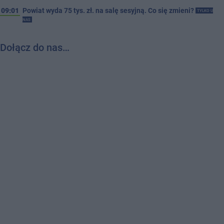
09:01
Powiat wyda 75 tys. zł. na salę sesyjną. Co się zmieni?
TYLKO U
NAS
Dołącz do nas…