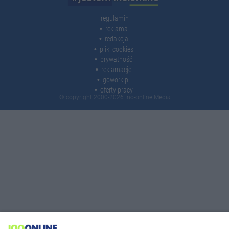
regulamin
reklama
redakcja
pliki cookies
prywatność
reklamacje
gowork.pl
oferty pracy
© copyright 2000-2026 Ino-online Media