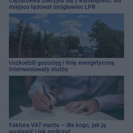
Ciężarówka zderzyła się z kombajnem. Na
miejscu lądował śmigłowiec LPR
Uszkodzili gazociąg i linię energetyczną.
Interweniowały służby
Faktura VAT marża – dla kogo, jak ją
wystawić i jak rozliczyć