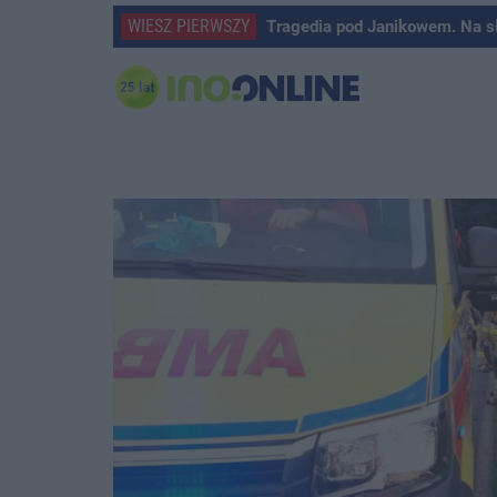
WIESZ PIERWSZY
Tragedia pod Janikowem. Na s