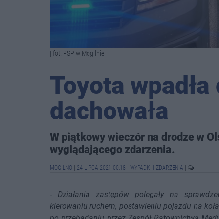
| fot. PSP w Mogilnie
Toyota wpadła 
dachowała
W piątkowy wieczór na drodze w Ol
wyglądającego zdarzenia.
MOGILNO
|
24 LIPCA 2021 00:18
|
WYPADKI I ZDARZENIA
|
-
Działania zastępów polegały na sprawdze
kierowaniu ruchem, postawieniu pojazdu na koła
po przebadaniu przez Zespół Ratownictwa Medy