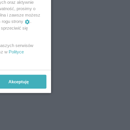
ych oraz aktywnie
watność, prosimy o
wolna i zawsze możesz
m rogu strony
.
sprzeciwić się
 naszych serwisów
esz w
Polityce
Akceptuję