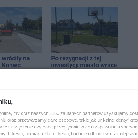
 wróciły na
Po rezygnacji z tej
. Koniec
inwestycji miasto wraca
zatok
do tematu
niku,
o.online, my oraz naszych 1160 zaufanych partnerów uzyskujemy dos
niu oraz przetwarzamy dane osobowe, takie jak unikalne identyfikat
burzy ucierpiał
ENEJ i Dżem wśród
przez urządzenie czy dane przeglądania w celu zapewniania sperson
onieczna była
gwiazd tegorocznego
ych treści, pomiar reklam i treści, badanie odbiorców oraz ulepszan
cja strażaków
święta miasta