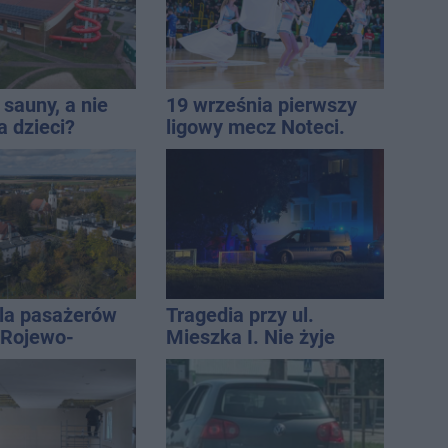
sauny, a nie
19 września pierwszy
a dzieci?
ligowy mecz Noteci.
dpowiada
Znamy cały terminarz
la pasażerów
Tragedia przy ul.
e Rojewo-
Mieszka I. Nie żyje
aw
osoba, która wypadła z
czwartego piętra