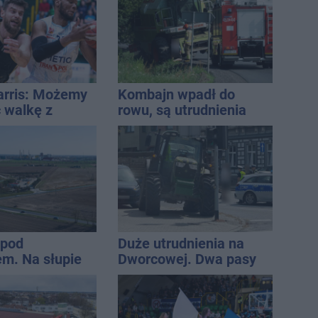
CA ARENA
Harris: Możemy
Kombajn wpadł do
 walkę z
rowu, są utrudnienia
tej lidze
 pod
Duże utrudnienia na
m. Na słupie
Dworcowej. Dwa pasy
ycznym
blokowała przyczepa od
o ciało
ciągnika
ny