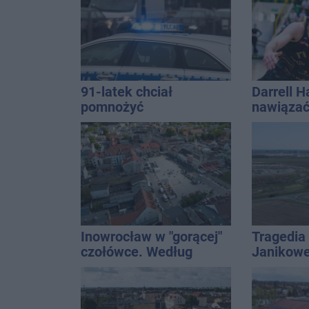
QEMETI
91-latek chciał
Darrell 
pomnożyć
nawiązać
oszczędności. Stracił
każdym w 
ponad 10 tys. zł
Inowrocław w "gorącej"
Tragedia
czołówce. Według
Janikowe
analizy Onetu nasze
energet
miasto jest jednym z
znalezion
najbardziej narażonych
mężczyz