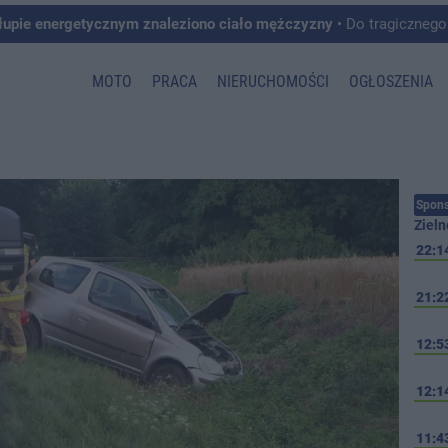
łupie energetycznym znaleziono ciało mężczyzny
• Do tragicznego zdarzenia doszło w 
MOTO
PRACA
NIERUCHOMOŚCI
OGŁOSZENIA
Spons
Zieln
22:1
21:2
12:5
12:1
11:4