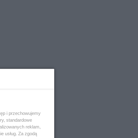
tęp i przechowujemy
ory, standardowe
alizowanych reklam,
ie usług. Za zgodą