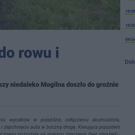
10:0
10:0
09:5
do rowu i
Doł
szy niedaleko Mogilna doszło do groźnie
niu wycieków w pojeździe, odłączeniu akumulatora,
 i zepchnięciu auta w boczną drogę. Kierująca pojazdem
cznego pozostała na miejscu zdarzenia (bez obrażeń)
-