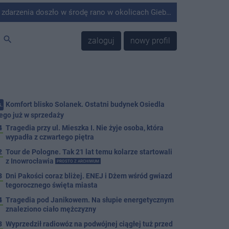
środę rano w okolicach Giebni koło Janikowa. Wówczas na słupie energetycznym odnaleziono ciało mężczyzny.
search
zaloguj
nowy profil
Komfort blisko Solanek. Ostatni budynek Osiedla
.
ego już w sprzedaży
4
Tragedia przy ul. Mieszka I. Nie żyje osoba, która
wypadła z czwartego piętra
2
Tour de Pologne. Tak 21 lat temu kolarze startowali
z Inowrocławia
PROSTO Z ARCHIWUM
3
Dni Pakości coraz bliżej. ENEJ i Dżem wśród gwiazd
tegorocznego święta miasta
4
Tragedia pod Janikowem. Na słupie energetycznym
znaleziono ciało mężczyzny
3
Wyprzedził radiowóz na podwójnej ciągłej tuż przed