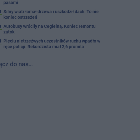
pasami
8
Silny wiatr łamał drzewa i uszkodził dach. To nie
koniec ostrzeżeń
3
Autobusy wróciły na Cegielną. Koniec remontu
zatok
4
Pięciu nietrzeźwych uczestników ruchu wpadło w
ręce policji. Rekordzista miał 2,6 promila
ącz do nas…