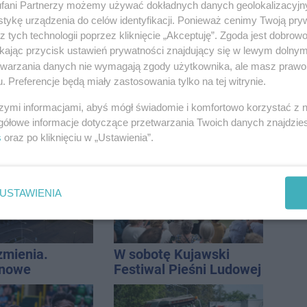
fani Partnerzy możemy używać dokładnych danych geolokalizacyjn
tykę urządzenia do celów identyfikacji. Ponieważ cenimy Twoją pry
z tych technologii poprzez kliknięcie „Akceptuję”. Zgoda jest dobro
ikając przycisk ustawień prywatności znajdujący się w lewym dolny
etwarzania danych nie wymagają zgody użytkownika, ale masz prawo 
. Preferencje będą miały zastosowania tylko na tej witrynie.
szymi informacjami, abyś mógł świadomie i komfortowo korzystać z
do radnych:
Tour de Pologne. Tak 21
gółowe informacje dotyczące przetwarzania Twoich danych znajdzi
ingerować w
lat temu kolarze
s
oraz po kliknięciu w „Ustawienia”.
 własność
startowali z
 się
Inowrocławia
rką
USTAWIENIA
zmienia.
W sobotę Kujawski
 nowe
Festiwal Pieśni Ludowej
nie, a przed
 stanie