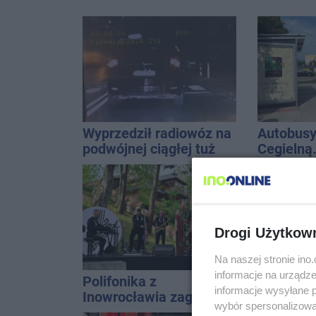
Wyprzedził radiowóz na
Autobusy
podwójnej ciągłej tuż
Cegielną
przed pasami
remontu 
Drogi Użytkow
Na naszej stronie in
informacje na urządze
Polifonika z
Podczas 
informacje wysyłane 
Inowrocławia zagrała na
komin. K
wybór spersonalizowan
Harendzie. Muzyczny
interwen