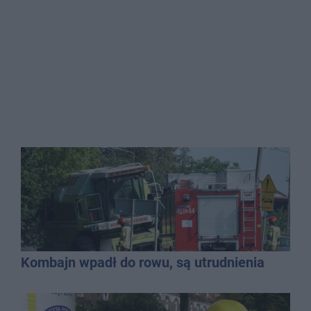
Kombajn wpadł do rowu, są utrudnienia