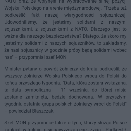
NATO oraz, że wpłynęła na wypracowanie silnej pozycji
Wojska Polskiego na arenie międzynarodowej. "Trzeba też
podkreślić fakt naszej wiarygodności sojuszniczej.
Udowodniliśmy, że jesteśmy solidarni z naszymi
sojusznikami, z sojusznikami z NATO. Dlaczego jest to
ważne dla naszego bezpieczeństwa? Dlatego, że skoro my
jesteśmy solidarni z naszych sojuszników, to zakładamy,
że nasi sojusznicy w godzinie próby będą solidarni wobec
nas" – przypomniał szef MON.
Minister pytany o powrót żołnierzy do kraju podkreślił, że
wszyscy żołnierze Wojska Polskiego wrócą do Polski do
końca przyszłego tygodnia. "Data, która została wskazana,
ta data symboliczna – 11 września, do której misja
zostanie zamknięta, będzie dochowana. W przyszłym
tygodniu ostatnia grupa polskich żołnierzy wróci do Polski"
– powiedział Błaszczak.
Szef MON przypomniał także o tych, którzy służąc Polsce
zapłacili w trakcie misji najwyższą cenę - życia. - Podkreślił,