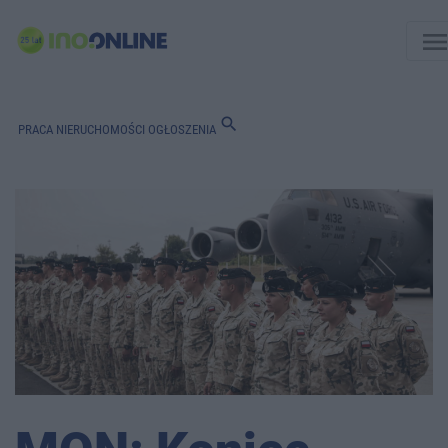
men
search
PRACA
NIERUCHOMOŚCI
OGŁOSZENIA