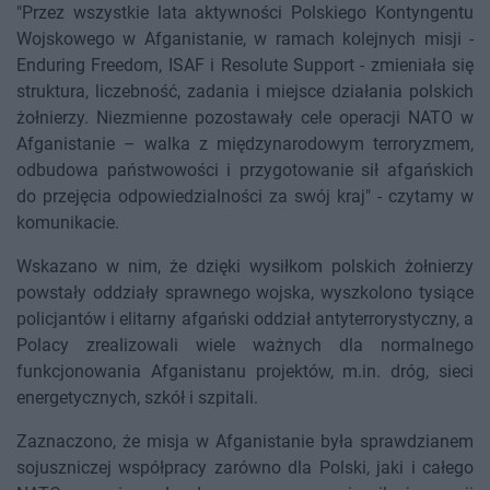
"Przez wszystkie lata aktywności Polskiego Kontyngentu
Wojskowego w Afganistanie, w ramach kolejnych misji -
Enduring Freedom, ISAF i Resolute Support - zmieniała się
struktura, liczebność, zadania i miejsce działania polskich
żołnierzy. Niezmienne pozostawały cele operacji NATO w
Afganistanie – walka z międzynarodowym terroryzmem,
odbudowa państwowości i przygotowanie sił afgańskich
do przejęcia odpowiedzialności za swój kraj" - czytamy w
komunikacie.
Wskazano w nim, że dzięki wysiłkom polskich żołnierzy
powstały oddziały sprawnego wojska, wyszkolono tysiące
policjantów i elitarny afgański oddział antyterrorystyczny, a
Polacy zrealizowali wiele ważnych dla normalnego
funkcjonowania Afganistanu projektów, m.in. dróg, sieci
energetycznych, szkół i szpitali.
Zaznaczono, że misja w Afganistanie była sprawdzianem
sojuszniczej współpracy zarówno dla Polski, jaki i całego