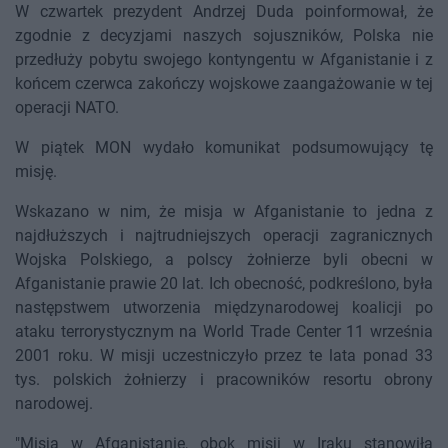
W czwartek prezydent Andrzej Duda poinformował, że
zgodnie z decyzjami naszych sojuszników, Polska nie
przedłuży pobytu swojego kontyngentu w Afganistanie i z
końcem czerwca zakończy wojskowe zaangażowanie w tej
operacji NATO.
W piątek MON wydało komunikat podsumowujący tę
misję.
Wskazano w nim, że misja w Afganistanie to jedna z
najdłuższych i najtrudniejszych operacji zagranicznych
Wojska Polskiego, a polscy żołnierze byli obecni w
Afganistanie prawie 20 lat. Ich obecność, podkreślono, była
następstwem utworzenia międzynarodowej koalicji po
ataku terrorystycznym na World Trade Center 11 września
2001 roku. W misji uczestniczyło przez te lata ponad 33
tys. polskich żołnierzy i pracowników resortu obrony
narodowej.
"Misja w Afganistanie, obok misji w Iraku stanowiła