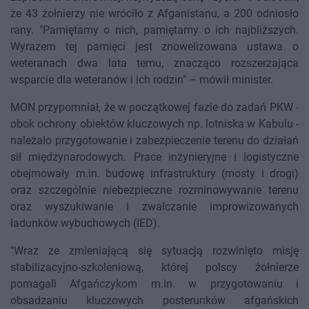
że 43 żołnierzy nie wróciło z Afganistanu, a 200 odniosło
rany. "Pamiętamy o nich, pamiętamy o ich najbliższych.
Wyrazem tej pamięci jest znowelizowana ustawa o
weteranach dwa lata temu, znacząco rozszerzająca
wsparcie dla weteranów i ich rodzin" – mówił minister.
MON przypomniał, że w początkowej fazie do zadań PKW -
obok ochrony obiektów kluczowych np. lotniska w Kabulu -
należało przygotowanie i zabezpieczenie terenu do działań
sił międzynarodowych. Prace inżynieryjne i logistyczne
obejmowały m.in. budowę infrastruktury (mosty i drogi)
oraz szczególnie niebezpieczne rozminowywanie terenu
oraz wyszukiwanie i zwalczanie improwizowanych
ładunków wybuchowych (IED).
"Wraz ze zmieniającą się sytuacją rozwinięto misję
stabilizacyjno-szkoleniową, której polscy żołnierze
pomagali Afgańczykom m.in. w przygotowaniu i
obsadzaniu kluczowych posterunków afgańskich