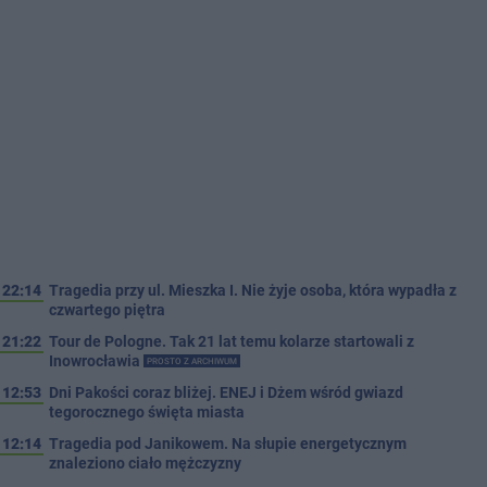
22:14
Tragedia przy ul. Mieszka I. Nie żyje osoba, która wypadła z
czwartego piętra
21:22
Tour de Pologne. Tak 21 lat temu kolarze startowali z
Inowrocławia
PROSTO Z ARCHIWUM
12:53
Dni Pakości coraz bliżej. ENEJ i Dżem wśród gwiazd
tegorocznego święta miasta
12:14
Tragedia pod Janikowem. Na słupie energetycznym
znaleziono ciało mężczyzny