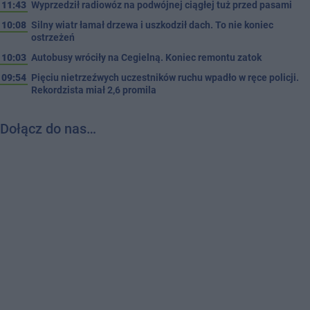
11:43
Wyprzedził radiowóz na podwójnej ciągłej tuż przed pasami
10:08
Silny wiatr łamał drzewa i uszkodził dach. To nie koniec
ostrzeżeń
10:03
Autobusy wróciły na Cegielną. Koniec remontu zatok
09:54
Pięciu nietrzeźwych uczestników ruchu wpadło w ręce policji.
Rekordzista miał 2,6 promila
Dołącz do nas…