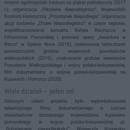
innymi: ogólnopolski konkurs na plakat patriotyczny (2017
r.); organizacja „Pikników Niepodległości”, Wojewódzki
Konkurs Historyczny „Przystanek Niepodległa”, organizacja
akcji sadzenia „Drzew Niepodległości” w całym regionie,
współfinansowanie koncertu Rafała Blechacza w
Filharmonii Pomorskiej i premiery opery „Awantura w
Recco” w Operze Nova (2018); znakowanie tabliczkami
powstańczymi grobów wojennych powstańców
wielkopolskich (2019); znakowanie grobów weteranów
Powstania Wielkopolskiego i wojny polsko-bolszewickiej,
film dokumentalny o wojnie polsko-bolszewickiej na
Kujawach i Pomorzu (2020).
Wiele działań – jeden cel
Głównym celem projektu było wyprodukowanie
telewizyjnego filmu dokumentalnego o udziale
mieszkańców dzisiejszego województwa kujawsko-
pomorskiego w wojnie polsko-bolszewickiej pt.
„Bohaterowie niepodległości”. Wojewoda Kujawsko-