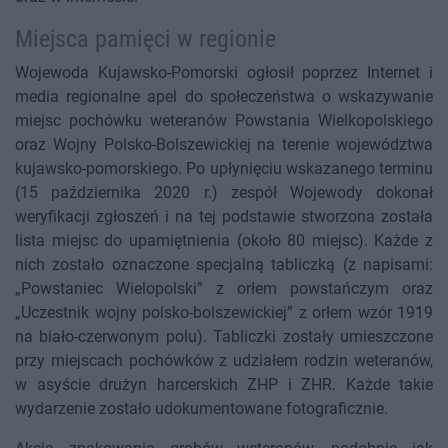
Miejsca pamięci w regionie
Wojewoda Kujawsko-Pomorski ogłosił poprzez Internet i
media regionalne apel do społeczeństwa o wskazywanie
miejsc pochówku weteranów Powstania Wielkopolskiego
oraz Wojny Polsko-Bolszewickiej na terenie województwa
kujawsko-pomorskiego. Po upłynięciu wskazanego terminu
(15 października 2020 r.) zespół Wojewody dokonał
weryfikacji zgłoszeń i na tej podstawie stworzona została
lista miejsc do upamiętnienia (około 80 miejsc). Każde z
nich zostało oznaczone specjalną tabliczką (z napisami:
„Powstaniec Wielopolski” z orłem powstańczym oraz
„Uczestnik wojny polsko-bolszewickiej” z orłem wzór 1919
na biało-czerwonym polu). Tabliczki zostały umieszczone
przy miejscach pochówków z udziałem rodzin weteranów,
w asyście drużyn harcerskich ZHP i ZHR. Każde takie
wydarzenie zostało udokumentowane fotograficznie.