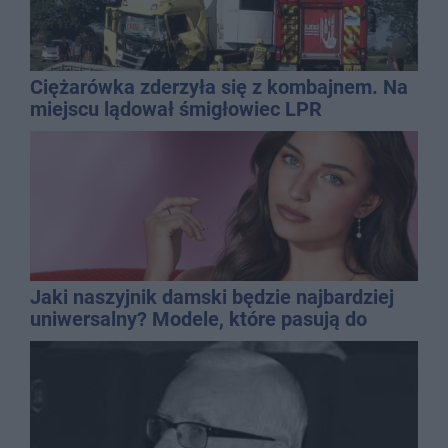
Ciężarówka zderzyła się z kombajnem. Na
miejscu lądował śmigłowiec LPR
Jaki naszyjnik damski będzie najbardziej
uniwersalny? Modele, które pasują do
wielu stylizacji