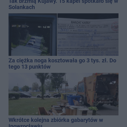
Tak brzmią Kujawy. 15 kapel spotkało się w
Solankach
Za ciężka noga kosztowała go 3 tys. zł. Do
tego 13 punktów
Wkrótce kolejna zbiórka gabarytów w
Inowrocławiu