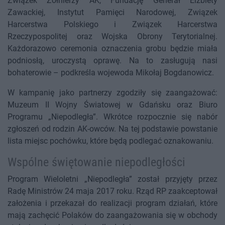
Związek Żołnierzy AK, Fundację Generał Elżbiety
Zawackiej, Instytut Pamięci Narodowej, Związek
Harcerstwa Polskiego i Związek Harcerstwa
Rzeczypospolitej oraz Wojska Obrony Terytorialnej.
Każdorazowo ceremonia oznaczenia grobu będzie miała
podniosłą, uroczystą oprawę. Na to zasługują nasi
bohaterowie – podkreśla wojewoda Mikołaj Bogdanowicz.
W kampanię jako partnerzy zgodziły się zaangażować:
Muzeum II Wojny Światowej w Gdańsku oraz Biuro
Programu „Niepodległa”. Wkrótce rozpocznie się nabór
zgłoszeń od rodzin AK-owców. Na tej podstawie powstanie
lista miejsc pochówku, które będą podlegać oznakowaniu.
Wspólne świętowanie niepodległości
Program Wieloletni „Niepodległa” został przyjęty przez
Radę Ministrów 24 maja 2017 roku. Rząd RP zaakceptował
założenia i przekazał do realizacji program działań, które
mają zachęcić Polaków do zaangażowania się w obchody