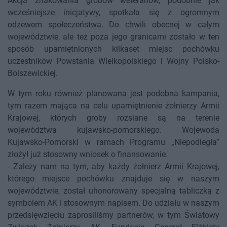
Akcja znakowania grobów weteranów, podobnie jak
wcześniejsze inicjatywy, spotkała się z ogromnym
odzewem społeczeństwa. Do chwili obecnej w całym
województwie, ale też poza jego granicami zostało w ten
sposób upamiętnionych kilkaset miejsc pochówku
uczestników Powstania Wielkopolskiego i Wojny Polsko-
Bolszewickiej.
W tym roku również planowana jest podobna kampania,
tym razem mająca na celu upamiętnienie żołnierzy Armii
Krajowej, których groby rozsiane są na terenie
województwa kujawsko-pomorskiego. Wojewoda
Kujawsko-Pomorski w ramach Programu „Niepodległa”
złożył już stosowny wniosek o finansowanie.
- Zależy nam na tym, aby każdy żołnierz Armii Krajowej,
którego miejsce pochówku znajduje się w naszym
województwie, został uhonorowany specjalną tabliczką z
symbolem AK i stosownym napisem. Do udziału w naszym
przedsięwzięciu zaprosiliśmy partnerów, w tym Światowy