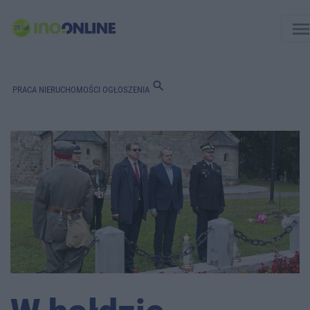
men
search
PRACA
NIERUCHOMOŚCI
OGŁOSZENIA