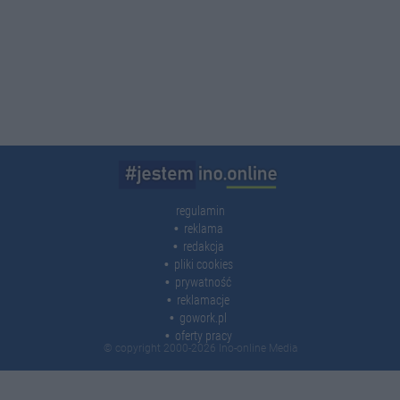
regulamin
reklama
redakcja
pliki cookies
prywatność
reklamacje
gowork.pl
oferty pracy
© copyright 2000-2026 Ino-online Media