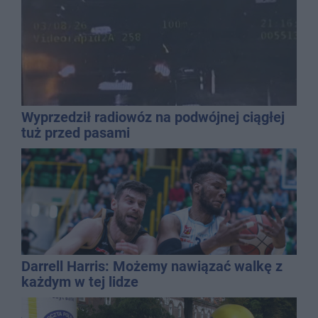
Wyprzedził radiowóz na podwójnej ciągłej
tuż przed pasami
Darrell Harris: Możemy nawiązać walkę z
każdym w tej lidze