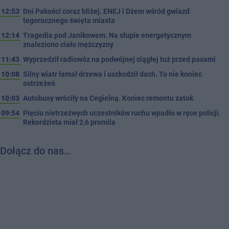
12:53
Dni Pakości coraz bliżej. ENEJ i Dżem wśród gwiazd
tegorocznego święta miasta
12:14
Tragedia pod Janikowem. Na słupie energetycznym
znaleziono ciało mężczyzny
11:43
Wyprzedził radiowóz na podwójnej ciągłej tuż przed pasami
10:08
Silny wiatr łamał drzewa i uszkodził dach. To nie koniec
ostrzeżeń
10:03
Autobusy wróciły na Cegielną. Koniec remontu zatok
09:54
Pięciu nietrzeźwych uczestników ruchu wpadło w ręce policji.
Rekordzista miał 2,6 promila
Dołącz do nas…