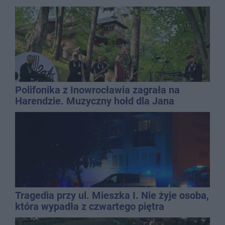
Polifonika z Inowrocławia zagrała na
Harendzie. Muzyczny hołd dla Jana
Kasprowicza
Tragedia przy ul. Mieszka I. Nie żyje osoba,
która wypadła z czwartego piętra