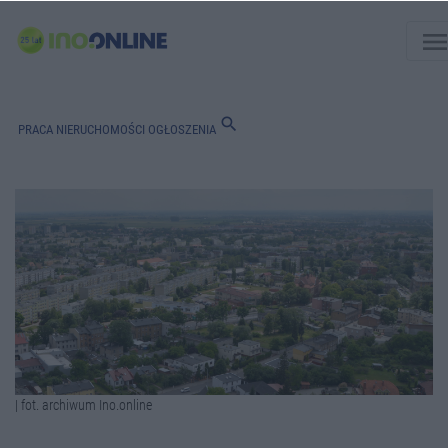
men
search
PRACA
NIERUCHOMOŚCI
OGŁOSZENIA
| fot. archiwum Ino.online