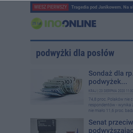
WIESZ PIERWSZY
Tragedia pod Janikowem. Na s
podwyżki dla posłów
Sondaż dla rp
podwyżek...
KRAJ
|
23 SIERPNIA 2020 11:3
74,8 proc. Polaków nie 
respondentów - wynika z
nie miało 11,6 proc. ba
Senat przeci
podwyższając