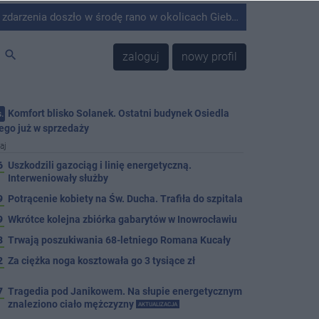
środę rano w okolicach Giebni koło Janikowa. Wówczas na słupie energetycznym odnaleziono ciało mężczyzny.
search
zaloguj
nowy profil
Komfort blisko Solanek. Ostatni budynek Osiedla
.
ego już w sprzedaży
aj
6
Uszkodzili gazociąg i linię energetyczną.
Interweniowały służby
9
Potrącenie kobiety na Św. Ducha. Trafiła do szpitala
9
Wkrótce kolejna zbiórka gabarytów w Inowrocławiu
8
Trwają poszukiwania 68-letniego Romana Kucały
2
Za ciężka noga kosztowała go 3 tysiące zł
7
Tragedia pod Janikowem. Na słupie energetycznym
znaleziono ciało mężczyzny
AKTUALIZACJA