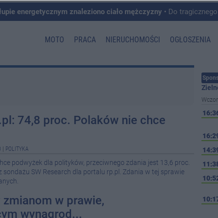
łupie energetycznym znaleziono ciało mężczyzny
• Do tragicznego zdarzenia doszło w 
MOTO
PRACA
NIERUCHOMOŚCI
OGŁOSZENIA
Spons
Zieln
Wczor
16:3
.pl: 74,8 proc. Polaków nie chce
16:2
0
|
POLITYKA
14:3
chce podwyżek dla polityków, przeciwnego zdania jest 13,6 proc.
11:3
 sondażu SW Research dla portalu rp.pl. Zdania w tej sprawie
10:5
danych.
w zmianom w prawie,
10:1
ym wynagrod...