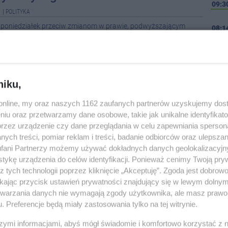
09:3
1
|
POLITYKA
w poniedziałek przeciw zmianom w prawie, podwyższającym
08:1
orządowców, parlamentarzystów i osób zajmujących
 w państwie.
Wcześ
zielona w sprawie podwyżek
08-0
la...
niku,
08-0
5
|
POLITYKA
o.online, my oraz naszych 1162 zaufanych partnerów uzyskujemy dos
mie podzieliły się partyjnie w głosowaniu nad ustawą,
08-0
niu oraz przetwarzamy dane osobowe, takie jak unikalne identyfikat
 dla parlamentarzystów. Zgody w tej sprawie nie będzie też po
przez urządzenie czy dane przeglądania w celu zapewniania sperson
enacie, który na poniedziałkowo-wtorkowym posiedzeniu na...
ych treści, pomiar reklam i treści, badanie odbiorców oraz ulepszan
08-0
fani Partnerzy możemy używać dokładnych danych geolokalizacyjn
tykę urządzenia do celów identyfikacji. Ponieważ cenimy Twoją pry
08-0
z tych technologii poprzez kliknięcie „Akceptuję”. Zgoda jest dobro
ikając przycisk ustawień prywatności znajdujący się w lewym dolny
08-0
etwarzania danych nie wymagają zgody użytkownika, ale masz prawo 
. Preferencje będą miały zastosowania tylko na tej witrynie.
08-0
szymi informacjami, abyś mógł świadomie i komfortowo korzystać z