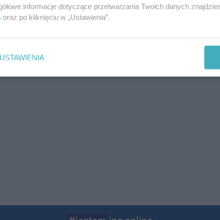
08-0
gółowe informacje dotyczące przetwarzania Twoich danych znajdzi
s
oraz po kliknięciu w „Ustawienia”.
08-0
08-0
USTAWIENIA
08-0
08-0
08-0
08-0
08-0
08-0
08-0
08-0