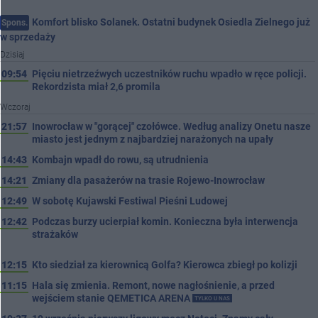
Komfort blisko Solanek. Ostatni budynek Osiedla Zielnego już
Spons.
w sprzedaży
Dzisiaj
09:54
Pięciu nietrzeźwych uczestników ruchu wpadło w ręce policji.
Rekordzista miał 2,6 promila
Wczoraj
21:57
Inowrocław w "gorącej" czołówce. Według analizy Onetu nasze
miasto jest jednym z najbardziej narażonych na upały
14:43
Kombajn wpadł do rowu, są utrudnienia
14:21
Zmiany dla pasażerów na trasie Rojewo-Inowrocław
12:49
W sobotę Kujawski Festiwal Pieśni Ludowej
12:42
Podczas burzy ucierpiał komin. Konieczna była interwencja
strażaków
12:15
Kto siedział za kierownicą Golfa? Kierowca zbiegł po kolizji
11:15
Hala się zmienia. Remont, nowe nagłośnienie, a przed
wejściem stanie QEMETICA ARENA
TYLKO U NAS