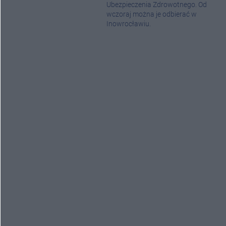
Ubezpieczenia Zdrowotnego. Od
wczoraj można je odbierać w
Inowrocławiu.