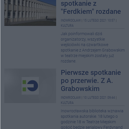
spotkanie z
"Ferdkiem" rozdane
INOWROCŁAW
|
15 LUTEGO 2021 10:57
|
KULTURA
Jak poinformowali dziś
organizatorzy, wszystkie
wejściówki na czwartkowe
spotkanie z Andrzejem Grabowskim
w teatrze miejskim zostały już
rozdane.
Pierwsze spotkanie
po przerwie. Z A.
Grabowskim
INOWROCŁAW
|
10 LUTEGO 2021 09:44
|
KULTURA
Inowrocławska biblioteka wznawia
spotkania autorskie. 18 lutego o
godzinie 18 w Teatrze Miejskim
gościć będzie serialowy Ferdynand