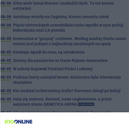
08-06
Silny wiatr łamał drzewa i uszkodził dach. To nie koniec
ostrzeżeń
08-06
Autobusy wróciły na Cegielną. Koniec remontu zatok
08-06
Pięciu nietrzeźwych uczestników ruchu wpadło w ręce policji.
Rekordzista miał 2,6 promila
08-05
Inowrocław w "gorącej" czołówce. Według analizy Onetu nasze
miasto jest jednym z najbardziej narażonych na upały
08-05
Kombajn wpadł do rowu, są utrudnienia
08-05
Zmiany dla pasażerów na trasie Rojewo-Inowrocław
08-05
W sobotę Kujawski Festiwal Pieśni Ludowej
08-05
Podczas burzy ucierpiał komin. Konieczna była interwencja
strażaków
08-05
Kto siedział za kierownicą Golfa? Kierowca zbiegł po kolizji
08-05
Hala się zmienia. Remont, nowe nagłośnienie, a przed
wejściem stanie QEMETICA ARENA
TYLKO U NAS
08-05
19 września pierwszy ligowy mecz Noteci. Znamy cały
terminarz
08-05
Po rezygnacji z tej inwestycji miasto wraca do tematu