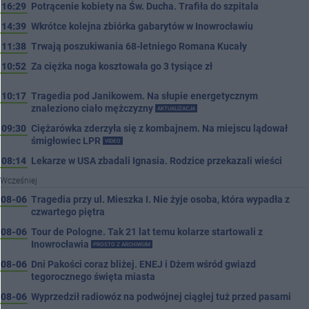
16:29
Potrącenie kobiety na Św. Ducha. Trafiła do szpitala
14:39
Wkrótce kolejna zbiórka gabarytów w Inowrocławiu
11:38
Trwają poszukiwania 68-letniego Romana Kucały
10:52
Za ciężka noga kosztowała go 3 tysiące zł
10:17
Tragedia pod Janikowem. Na słupie energetycznym
znaleziono ciało mężczyzny
AKTUALIZACJA
09:30
Ciężarówka zderzyła się z kombajnem. Na miejscu lądował
śmigłowiec LPR
VIDEO
08:14
Lekarze w USA zbadali Ignasia. Rodzice przekazali wieści
Wcześniej
08-06
Tragedia przy ul. Mieszka I. Nie żyje osoba, która wypadła z
czwartego piętra
08-06
Tour de Pologne. Tak 21 lat temu kolarze startowali z
Inowrocławia
PROSTO Z ARCHIWUM
08-06
Dni Pakości coraz bliżej. ENEJ i Dżem wśród gwiazd
tegorocznego święta miasta
08-06
Wyprzedził radiowóz na podwójnej ciągłej tuż przed pasami