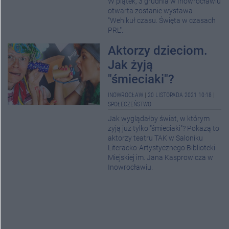
W piątek, 3 grudnia w Inowrocławiu
otwarta zostanie wystawa
"Wehikuł czasu. Święta w czasach
PRL".
Aktorzy dzieciom.
Jak żyją
"śmieciaki"?
INOWROCŁAW
|
20 LISTOPADA 2021 10:18
|
SPOŁECZEŃSTWO
Jak wyglądałby świat, w którym
żyją już tylko "śmieciaki"? Pokażą to
aktorzy teatru TAK w Saloniku
Literacko-Artystycznego Biblioteki
Miejskiej im. Jana Kasprowicza w
Inowrocławiu.