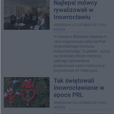
Najlepsi mówcy
rywalizowali w
Inowrocławiu
INOWROCŁAW
|
27 LISTOPADA 2021 13:34
|
KULTURA
W sobotę w Bibliotece Miejskiej im.
Jana Kasprowicza odbył się finał
Wojewódzkiego Konkursu
Krasomówczego "Tu jestem". Już po
raz dziewiąty młodzi miłośnicy
pięknego opowiadania
prezentowali walory historyczne i
przyrodnicze ich małej ojczy...
Tak świętowali
inowrocławianie w
epoce PRL
INOWROCŁAW
|
24 LISTOPADA 2021 10:54
|
HISTORIA