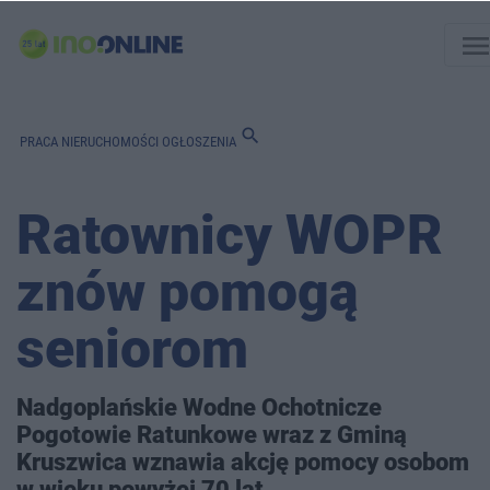
men
search
PRACA
NIERUCHOMOŚCI
OGŁOSZENIA
Ratownicy WOPR
znów pomogą
seniorom
Nadgoplańskie Wodne Ochotnicze
Pogotowie Ratunkowe wraz z Gminą
Kruszwica wznawia akcję pomocy osobom
w wieku powyżej 70 lat.