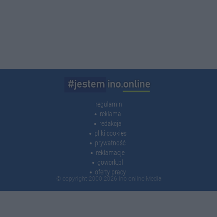
regulamin
reklama
redakcja
pliki cookies
prywatność
reklamacje
gowork.pl
oferty pracy
© copyright 2000-2026 Ino-online Media