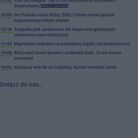
21:22
Tour de Pologne. Tak 21 lat temu kolarze startowali z
Inowrocławia
PROSTO Z ARCHIWUM
12:53
Dni Pakości coraz bliżej. ENEJ i Dżem wśród gwiazd
tegorocznego święta miasta
12:14
Tragedia pod Janikowem. Na słupie energetycznym
znaleziono ciało mężczyzny
11:43
Wyprzedził radiowóz na podwójnej ciągłej tuż przed pasami
10:08
Silny wiatr łamał drzewa i uszkodził dach. To nie koniec
ostrzeżeń
10:03
Autobusy wróciły na Cegielną. Koniec remontu zatok
Dołącz do nas…