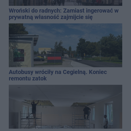
Wroński do radnych: Zamiast ingerować w
prywatną własność zajmijcie się
gospodarką
Autobusy wróciły na Cegielną. Koniec
remontu zatok