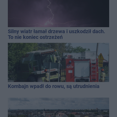
Silny wiatr łamał drzewa i uszkodził dach.
To nie koniec ostrzeżeń
Kombajn wpadł do rowu, są utrudnienia