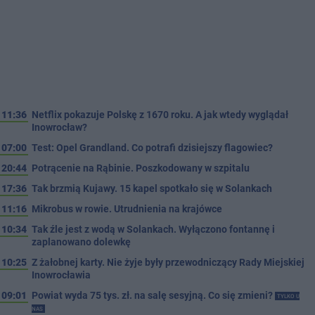
11:36
Netflix pokazuje Polskę z 1670 roku. A jak wtedy wyglądał
Inowrocław?
07:00
Test: Opel Grandland. Co potrafi dzisiejszy flagowiec?
20:44
Potrącenie na Rąbinie. Poszkodowany w szpitalu
17:36
Tak brzmią Kujawy. 15 kapel spotkało się w Solankach
11:16
Mikrobus w rowie. Utrudnienia na krajówce
10:34
Tak źle jest z wodą w Solankach. Wyłączono fontannę i
zaplanowano dolewkę
10:25
Z żałobnej karty. Nie żyje były przewodniczący Rady Miejskiej
Inowrocławia
09:01
Powiat wyda 75 tys. zł. na salę sesyjną. Co się zmieni?
TYLKO U
NAS