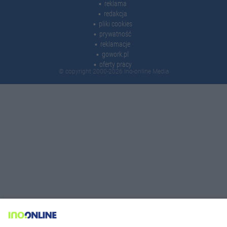
reklama
redakcja
pliki cookies
prywatność
reklamacje
gowork.pl
oferty pracy
© copyright 2000-2026 Ino-online Media