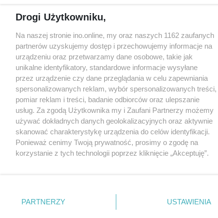
Drogi Użytkowniku,
Na naszej stronie ino.online, my oraz naszych 1162 zaufanych
partnerów uzyskujemy dostęp i przechowujemy informacje na
urządzeniu oraz przetwarzamy dane osobowe, takie jak
unikalne identyfikatory, standardowe informacje wysyłane
przez urządzenie czy dane przeglądania w celu zapewniania
spersonalizowanych reklam, wybór spersonalizowanych treści,
pomiar reklam i treści, badanie odbiorców oraz ulepszanie
usług. Za zgodą Użytkownika my i Zaufani Partnerzy możemy
używać dokładnych danych geolokalizacyjnych oraz aktywnie
skanować charakterystykę urządzenia do celów identyfikacji.
Ponieważ cenimy Twoją prywatność, prosimy o zgodę na
korzystanie z tych technologii poprzez kliknięcie „Akceptuję”.
Zgoda jest dobrowolna i zawsze możesz ją zmienić/wycofać
klikając przycisk ustawień prywatności znajdujący się w lewym
dolnym rogu strony
. Niektóre rodzaje przetwarzania danych
nie wymagają zgody użytkownika, ale masz prawo sprzeciwić
PARTNERZY
USTAWIENIA
się takiemu przetwarzaniu. Preferencje będą miały
zastosowania tylko na tej witrynie.