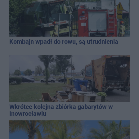
Kombajn wpadł do rowu, są utrudnienia
Wkrótce kolejna zbiórka gabarytów w
Inowrocławiu