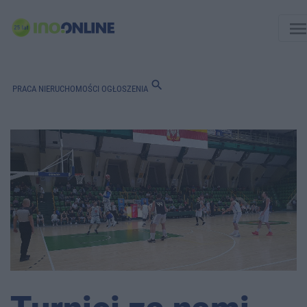
men
search
PRACA
NIERUCHOMOŚCI
OGŁOSZENIA