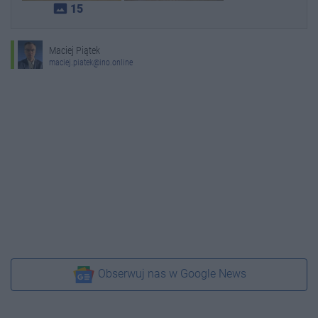
photo_size_select_actual
15
Maciej Piątek
maciej.piatek@ino.online
Obserwuj nas w Google News