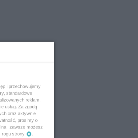
tęp i przechowujemy
ory, standardowe
alizowanych reklam,
ie usług. Za zgodą
ych oraz aktywnie
watność, prosimy o
wolna i zawsze możesz
m rogu strony
.