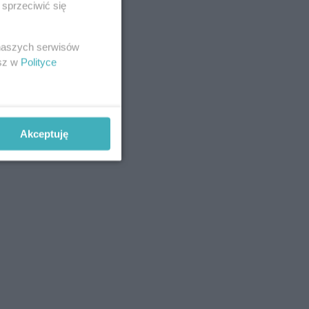
sprzeciwić się
 naszych serwisów
esz w
Polityce
Akceptuję