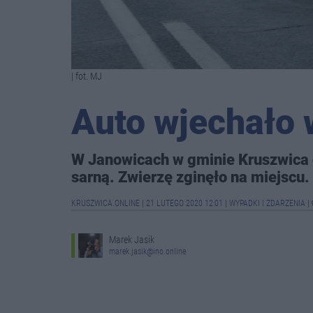
| fot. MJ
Auto wjechało 
W Janowicach w gminie Kruszwica d
sarną. Zwierzę zginęło na miejscu.
KRUSZWICA.ONLINE
|
21 LUTEGO 2020 12:01
|
WYPADKI I ZDARZENIA
|
Marek Jasik
marek.jasik@ino.online