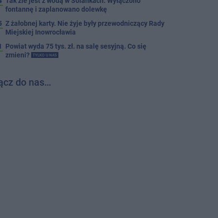
4
Tak źle jest z wodą w Solankach. Wyłączono
fontannę i zaplanowano dolewkę
5
Z żałobnej karty. Nie żyje były przewodniczący Rady
Miejskiej Inowrocławia
1
Powiat wyda 75 tys. zł. na salę sesyjną. Co się
zmieni?
TYLKO U NAS
ącz do nas…