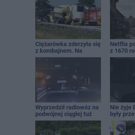
Ciężarówka zderzyła się
Netflix p
z kombajnem. Na
z 1670 ro
miejscu lądował
wtedy wy
śmigłowiec LPR
Inowrocł
Wyprzedził radiowóz na
Nie żyje 
podwójnej ciągłej tuż
były prz
przed pasami
Rady Miej
wieloletn
14