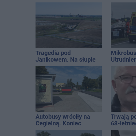
informatyczny
szpitalu
Tragedia pod
Mikrobus
Janikowem. Na słupie
Utrudnie
energetycznym
znaleziono ciało
mężczyzny
Autobusy wróciły na
Trwają p
Cegielną. Koniec
68-letni
remontu zatok
Kucały