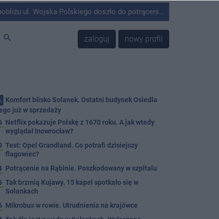
olskiego doszło do potrącenia mężczyzny przez kierującego Mercedesem.
search
zaloguj
nowy profil
Komfort blisko Solanek. Ostatni budynek Osiedla
.
ego już w sprzedaży
6
Netflix pokazuje Polskę z 1670 roku. A jak wtedy
wyglądał Inowrocław?
0
Test: Opel Grandland. Co potrafi dzisiejszy
flagowiec?
4
Potrącenie na Rąbinie. Poszkodowany w szpitalu
6
Tak brzmią Kujawy. 15 kapel spotkało się w
Solankach
6
Mikrobus w rowie. Utrudnienia na krajówce