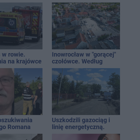
zmieni?
 w rowie.
Inowrocław w "gorącej"
nia na krajówce
czołówce. Według
analizy Onetu nasze
miasto jest jednym z
najbardziej narażonych
na upały
oszukiwania
Uszkodzili gazociąg i
ego Romana
linię energetyczną.
Interweniowały służby