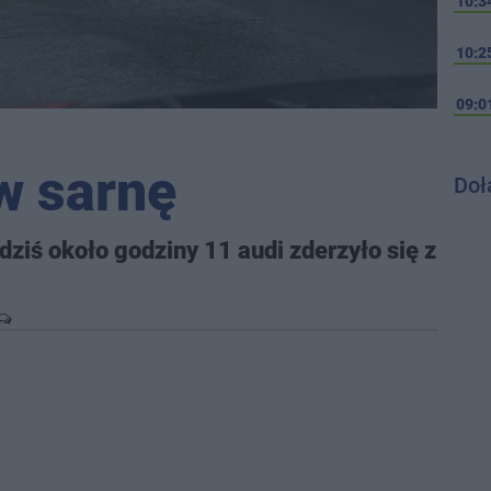
10:3
10:2
09:0
w sarnę
Doł
ziś około godziny 11 audi zderzyło się z