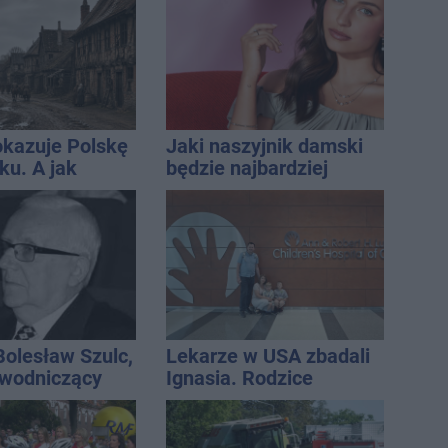
okazuje Polskę
Jaki naszyjnik damski
ku. A jak
będzie najbardziej
glądał
uniwersalny? Modele,
aw?
które pasują do wielu
stylizacji
Bolesław Szulc,
Lekarze w USA zbadali
ewodniczący
Ignasia. Rodzice
skiej i
przekazali wieści
i dyrektor SP