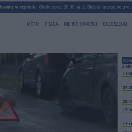
dowany w szpitalu
• Około godz. 20.00 na ul. Błażka na przejściu w pobliżu ul. Wojska P
MOTO
PRACA
NIERUCHOMOŚCI
OGŁOSZENIA
Spons
Zieln
11:3
07:0
20:4
17:3
11:1