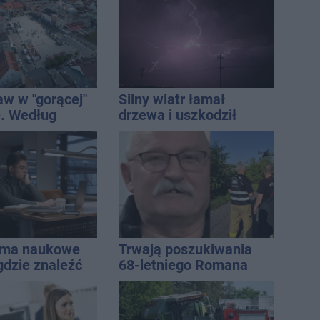
mężczyzny
aw w "gorącej"
Silny wiatr łamał
. Według
drzewa i uszkodził
Onetu nasze
dach. To nie koniec
est jednym z
ostrzeżeń
iej narażonych
sma naukowe
Trwają poszukiwania
gdzie znaleźć
68-letniego Romana
owe
Kucały
e?