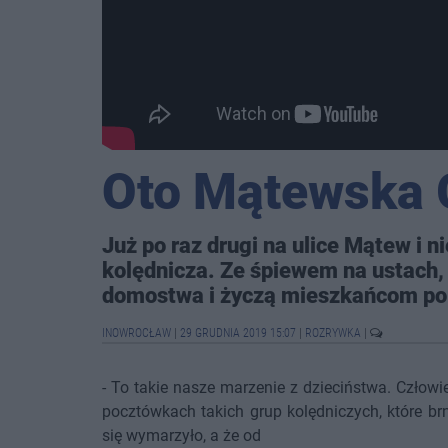
Oto Mątewska 
Już po raz drugi na ulice Mątew i 
kolędnicza. Ze śpiewem na ustach,
domostwa i życzą mieszkańcom p
INOWROCŁAW
|
29 GRUDNIA 2019 15:07
|
ROZRYWKA
|
- To takie nasze marzenie z dzieciństwa. Człowi
pocztówkach takich grup kolędniczych, które b
się wymarzyło, a że od