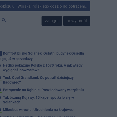
olskiego doszło do potrącenia mężczyzny przez kierującego Mercedesem.
search
zaloguj
nowy profil
Komfort blisko Solanek. Ostatni budynek Osiedla
.
ego już w sprzedaży
6
Netflix pokazuje Polskę z 1670 roku. A jak wtedy
wyglądał Inowrocław?
0
Test: Opel Grandland. Co potrafi dzisiejszy
flagowiec?
4
Potrącenie na Rąbinie. Poszkodowany w szpitalu
6
Tak brzmią Kujawy. 15 kapel spotkało się w
Solankach
6
Mikrobus w rowie. Utrudnienia na krajówce