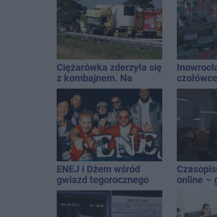
Ciężarówka zderzyła się
Inowrocł
z kombajnem. Na
czołówce
miejscu lądował
analizy 
śmigłowiec LPR
miasto j
najbardz
na upały
ENEJ i Dżem wśród
Czasopi
gwiazd tegorocznego
online – 
święta miasta
wartości
publikacj