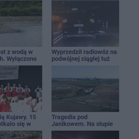
zmieni?
est z wodą w
Wyprzedził radiowóz na
h. Wyłączono
podwójnej ciągłej tuż
 i zaplanowano
przed pasami
ią Kujawy. 15
Tragedia pod
tkało się w
Janikowem. Na słupie
h
energetycznym
znaleziono ciało