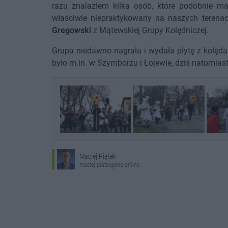
razu znalazłem kilka osób, które podobnie mar
właściwie niepraktykowany na naszych terenac
Gregowski
z Mątewskiej Grupy Kolędniczej.
Grupa niedawno nagrała i wydała płytę z kolęd
było m.in. w Szymborzu i Łojewie, dziś natomias
Maciej Piątek
maciej.piatek@ino.online