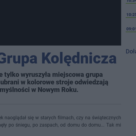
10:3
10:2
09:0
Doł
Grupa Kolędnicza
nie tylko wyruszyła miejscowa grupa
 ubrani w kolorowe stroje odwiedzają
omyślności w Nowym Roku.
ek naoglądał się w starych filmach, czy na świątecznych
rnęły po śniegu, po zaspach, od domu do domu... Tak mi