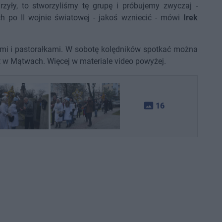
zyły, to stworzyliśmy tę grupę i próbujemy zwyczaj -
h po II wojnie światowej - jakoś wzniecić - mówi
Irek
ami i pastorałkami. W sobotę kolędników spotkać można
t w Mątwach. Więcej w materiale video powyżej.
photo_size_select_actual
16