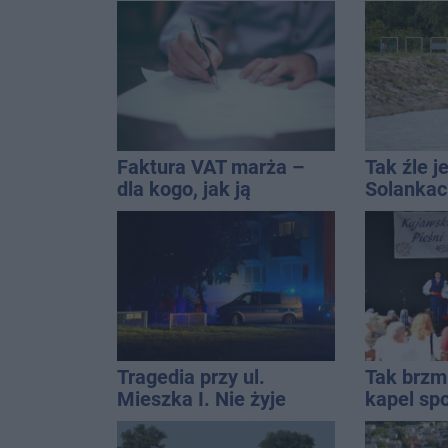
przekazali wieści
szpitalu
Faktura VAT marża –
Tak źle j
dla kogo, jak ją
Solankac
wystawić i jak rozliczyć
fontannę
dolewkę
Tragedia przy ul.
Tak brzm
Mieszka I. Nie żyje
kapel spo
osoba, która wypadła z
Solankac
czwartego piętra