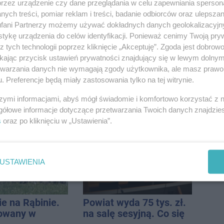
ne wakacje na
uczestników ruchu
przez urządzenie czy dane przeglądania w celu zapewniania sperson
ze?
wpadło w ręce policji.
ych treści, pomiar reklam i treści, badanie odbiorców oraz ulepszan
Rekordzista miał 2,6
fani Partnerzy możemy używać dokładnych danych geolokalizacyjn
promila
tykę urządzenia do celów identyfikacji. Ponieważ cenimy Twoją pry
z tych technologii poprzez kliknięcie „Akceptuję”. Zgoda jest dobro
ikając przycisk ustawień prywatności znajdujący się w lewym dolny
etwarzania danych nie wymagają zgody użytkownika, ale masz prawo 
. Preferencje będą miały zastosowania tylko na tej witrynie.
acy w
Tour de Pologne. Tak 21
szymi informacjami, abyś mógł świadomie i komfortowo korzystać z
zy - gdzie
lat temu kolarze
gółowe informacje dotyczące przetwarzania Twoich danych znajdzi
ukać nowych
startowali z
s
oraz po kliknięciu w „Ustawienia”.
ci
Inowrocławia
ych?
USTAWIENIA
e na Rąbinie.
Powiat wyda 75 tys. zł.
owany w
na salę sesyjną. Co się