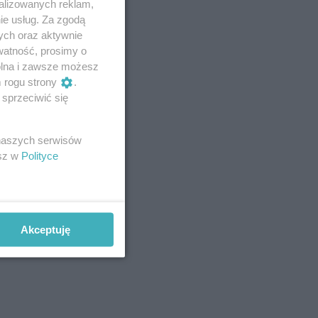
alizowanych reklam,
ie usług. Za zgodą
ych oraz aktywnie
watność, prosimy o
wolna i zawsze możesz
m rogu strony
.
sprzeciwić się
 naszych serwisów
esz w
Polityce
Akceptuję