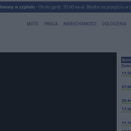
dowany w szpitalu
• Około godz. 20.00 na ul. Błażka na przejściu w pobliżu ul. Wojska P
MOTO
PRACA
NIERUCHOMOŚCI
OGŁOSZENIA
Spons
Zieln
11:3
07:0
20:4
17:3
11:1