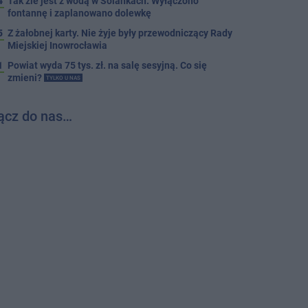
4
Tak źle jest z wodą w Solankach. Wyłączono
fontannę i zaplanowano dolewkę
5
Z żałobnej karty. Nie żyje były przewodniczący Rady
Miejskiej Inowrocławia
1
Powiat wyda 75 tys. zł. na salę sesyjną. Co się
zmieni?
TYLKO U NAS
ącz do nas…