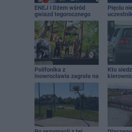
ENEJ i Dżem wśród
Pięciu n
gwiazd tegorocznego
uczestni
święta miasta
wpadło w 
Rekordzis
promila
Polifonika z
Kto siedz
Inowrocławia zagrała na
kierowni
Harendzie. Muzyczny
Kierowca
hołd dla Jana
kolizji
Kasprowicza
Po rezygnacji z tej
Dlaczego 