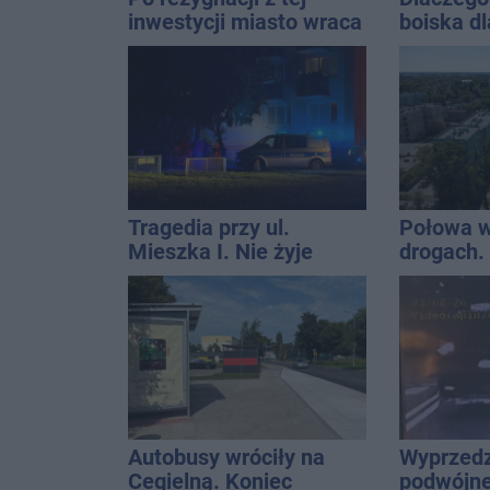
inwestycji miasto wraca
boiska dl
do tematu
Ratusz o
Tragedia przy ul.
Połowa w
Mieszka I. Nie żyje
drogach. 
osoba, która wypadła z
podsumow
czwartego piętra
Autobusy wróciły na
Wyprzedz
Cegielną. Koniec
podwójnej