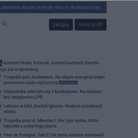
środę rano w okolicach Giebni koło Janikowa. Wówczas na słupie energetycznym odnaleziono ciało mężczyzny.
search
zaloguj
nowy profil
Komfort blisko Solanek. Ostatni budynek Osiedla
.
ego już w sprzedaży
7
Tragedia pod Janikowem. Na słupie energetycznym
znaleziono ciało mężczyzny
AKTUALIZACJA
0
Ciężarówka zderzyła się z kombajnem. Na miejsce
leci śmigłowiec LPR
4
Lekarze w USA zbadali Ignasia. Rodzice przekazali
wieści
4
Tragedia przy ul. Mieszka I. Nie żyje osoba, która
wypadła z czwartego piętra
2
Tour de Pologne. Tak 21 lat temu kolarze startowali