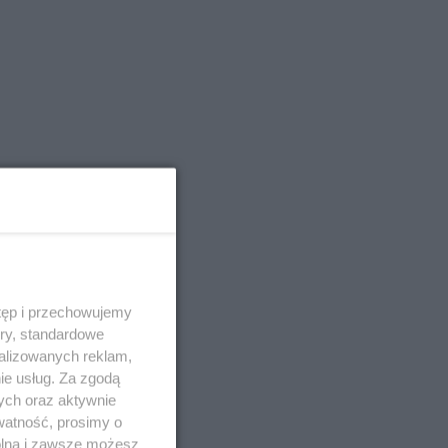
tęp i przechowujemy
ory, standardowe
alizowanych reklam,
ie usług. Za zgodą
ych oraz aktywnie
watność, prosimy o
wolna i zawsze możesz