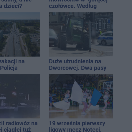
a dzieci?
czołówce. Według
dpowiada
analizy Onetu nasze
miasto jest jednym z
najbardziej narażonych
na upały
akacji na
Duże utrudnienia na
Policja
Dworcowej. Dwa pasy
ała lipiec
blokowała przyczepa od
ciągnika
ił radiowóz na
19 września pierwszy
 ciągłej tuż
ligowy mecz Noteci.