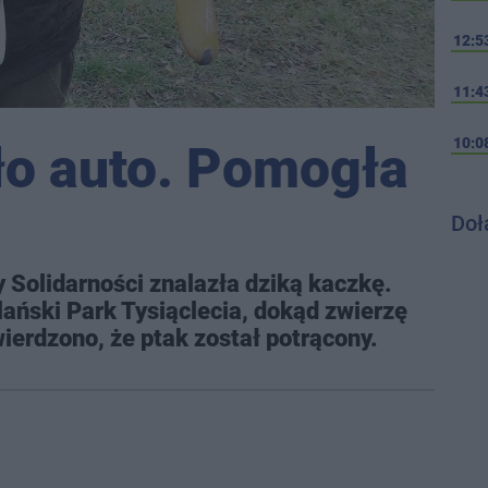
12:5
11:4
10:0
ło auto. Pomogła
Doł
 Solidarności znalazła dziką kaczkę.
ński Park Tysiąclecia, dokąd zwierzę
wierdzono, że ptak został potrącony.