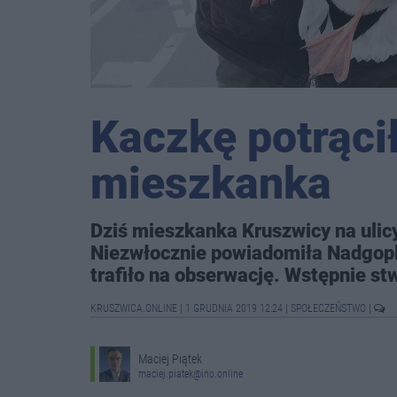
Kaczkę potrąci
mieszkanka
Dziś mieszkanka Kruszwicy na ulicy
Niezwłocznie powiadomiła Nadgopla
trafiło na obserwację. Wstępnie st
KRUSZWICA.ONLINE
|
1 GRUDNIA 2019 12:24
|
SPOŁECZEŃSTWO
|
Maciej Piątek
maciej.piatek@ino.online