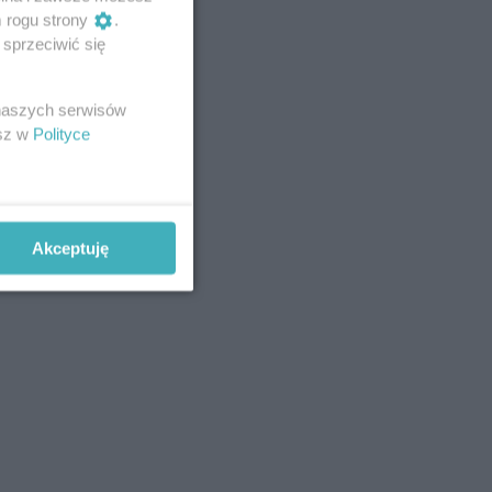
m rogu strony
.
sprzeciwić się
 naszych serwisów
esz w
Polityce
Akceptuję