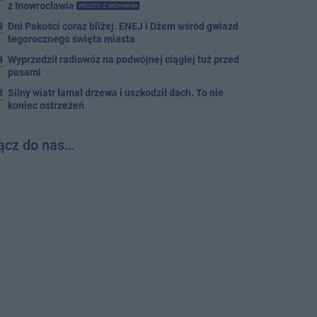
z Inowrocławia
PROSTO Z ARCHIWUM
3
Dni Pakości coraz bliżej. ENEJ i Dżem wśród gwiazd
tegorocznego święta miasta
3
Wyprzedził radiowóz na podwójnej ciągłej tuż przed
pasami
8
Silny wiatr łamał drzewa i uszkodził dach. To nie
koniec ostrzeżeń
ącz do nas…