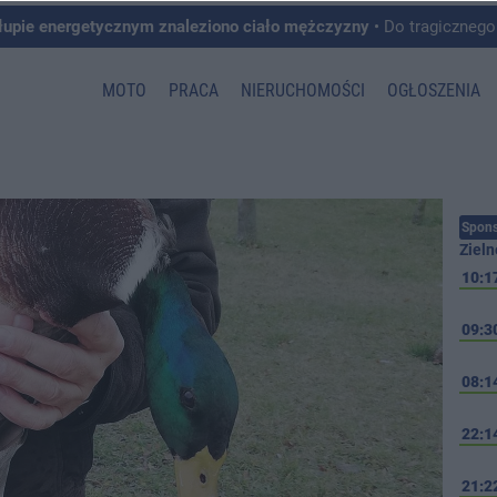
łupie energetycznym znaleziono ciało mężczyzny
• Do tragicznego zdarzenia doszło w 
MOTO
PRACA
NIERUCHOMOŚCI
OGŁOSZENIA
Spons
Zieln
10:1
09:3
08:1
22:1
21:2