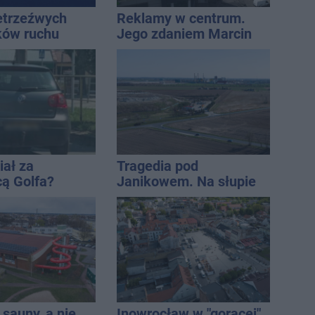
ietrzeźwych
Reklamy w centrum.
ków ruchu
Jego zdaniem Marcin
ręce policji.
Wroński jest w błędzie
ta miał 2,6
[akt.]
iał za
Tragedia pod
cą Golfa?
Janikowem. Na słupie
 zbiegł po
energetycznym
znaleziono ciało
mężczyzny
sauny, a nie
Inowrocław w "gorącej"