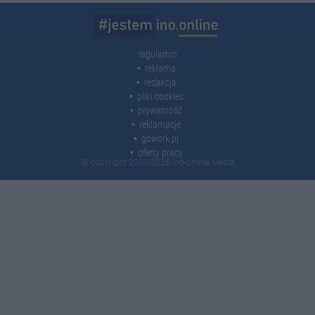
regulamin
reklama
redakcja
pliki cookies
prywatność
reklamacje
gowork.pl
oferty pracy
© copyright 2000-2026 Ino-online Media