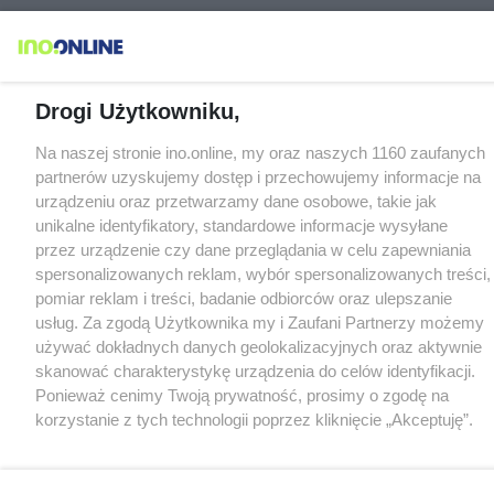
Drogi Użytkowniku,
Na naszej stronie ino.online, my oraz naszych 1160 zaufanych
partnerów uzyskujemy dostęp i przechowujemy informacje na
urządzeniu oraz przetwarzamy dane osobowe, takie jak
unikalne identyfikatory, standardowe informacje wysyłane
przez urządzenie czy dane przeglądania w celu zapewniania
spersonalizowanych reklam, wybór spersonalizowanych treści,
pomiar reklam i treści, badanie odbiorców oraz ulepszanie
usług. Za zgodą Użytkownika my i Zaufani Partnerzy możemy
używać dokładnych danych geolokalizacyjnych oraz aktywnie
skanować charakterystykę urządzenia do celów identyfikacji.
Ponieważ cenimy Twoją prywatność, prosimy o zgodę na
korzystanie z tych technologii poprzez kliknięcie „Akceptuję”.
Zgoda jest dobrowolna i zawsze możesz ją zmienić/wycofać
klikając przycisk ustawień prywatności znajdujący się w lewym
dolnym rogu strony
. Niektóre rodzaje przetwarzania danych