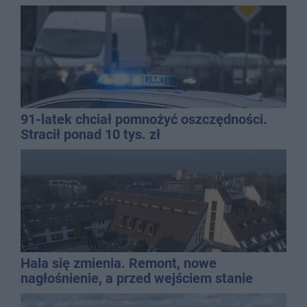
91-latek chciał pomnożyć oszczędności.
Stracił ponad 10 tys. zł
Hala się zmienia. Remont, nowe
nagłośnienie, a przed wejściem stanie
QEMETICA ARENA