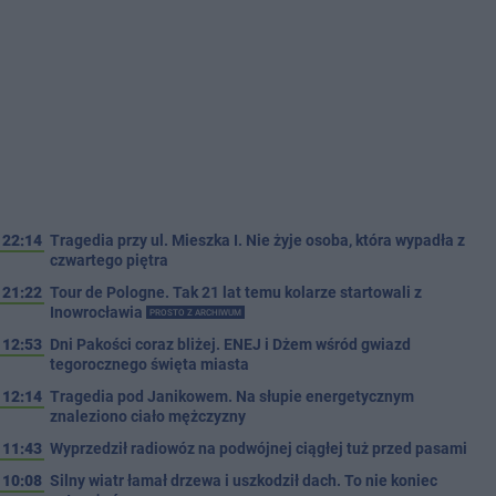
22:14
Tragedia przy ul. Mieszka I. Nie żyje osoba, która wypadła z
czwartego piętra
21:22
Tour de Pologne. Tak 21 lat temu kolarze startowali z
Inowrocławia
PROSTO Z ARCHIWUM
12:53
Dni Pakości coraz bliżej. ENEJ i Dżem wśród gwiazd
tegorocznego święta miasta
12:14
Tragedia pod Janikowem. Na słupie energetycznym
znaleziono ciało mężczyzny
11:43
Wyprzedził radiowóz na podwójnej ciągłej tuż przed pasami
10:08
Silny wiatr łamał drzewa i uszkodził dach. To nie koniec