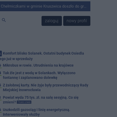
minie Kruszwica doszło do groźnie wyglądającego zdarzenia.
search
zaloguj
nowy profil
Komfort blisko Solanek. Ostatni budynek Osiedla
.
ego już w sprzedaży
6
Mikrobus w rowie. Utrudnienia na krajówce
4
Tak źle jest z wodą w Solankach. Wyłączono
fontannę i zaplanowano dolewkę
5
Z żałobnej karty. Nie żyje były przewodniczący Rady
Miejskiej Inowrocławia
1
Powiat wyda 75 tys. zł. na salę sesyjną. Co się
zmieni?
TYLKO U NAS
6
Uszkodzili gazociąg i linię energetyczną.
Interweniowały służby