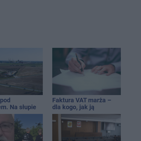
 pod
Faktura VAT marża –
m. Na słupie
dla kogo, jak ją
ycznym
wystawić i jak rozliczyć
o ciało
ny