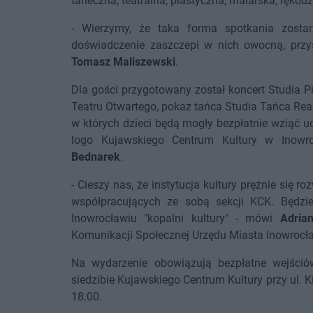
taneczna, teatralna, plastyczna, malarska, rękodz
- Wierzymy, że taka forma spotkania zosta
doświadczenie zaszczepi w nich owocną, przy
Tomasz Maliszewski
.
Dla gości przygotowany został koncert Studia
Teatru Otwartego, pokaz tańca Studia Tańca Rea
w których dzieci będą mogły bezpłatnie wziąć 
logo Kujawskiego Centrum Kultury w Inowro
Bednarek
.
- Cieszy nas, że instytucja kultury prężnie się 
współpracujących ze sobą sekcji KCK. Będzi
Inowrocławiu "kopalni kultury" - mówi
Adria
Komunikacji Społecznej Urzędu Miasta Inowrocł
Na wydarzenie obowiązują bezpłatne wejśció
siedzibie Kujawskiego Centrum Kultury przy ul. K
18.00.