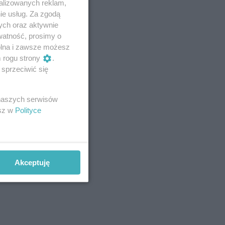
alizowanych reklam,
ie usług. Za zgodą
ych oraz aktywnie
watność, prosimy o
wolna i zawsze możesz
m rogu strony
.
sprzeciwić się
 naszych serwisów
esz w
Polityce
Akceptuję