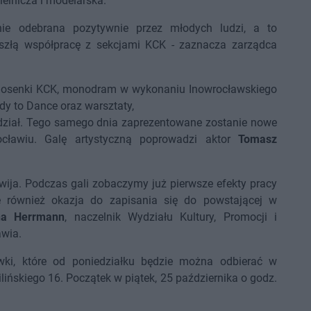
ielnicza i modelarska.
nie odebrana pozytywnie przez młodych ludzi, a to
szłą współpracę z sekcjami KCK - zaznacza zarządca
 Piosenki KCK, monodram w wykonaniu Inowrocławskiego
dy to Dance oraz warsztaty,
udział. Tego samego dnia zaprezentowane zostanie nowe
cławiu. Galę artystyczną poprowadzi aktor
Tomasz
rozwija. Podczas gali zobaczymy już pierwsze efekty pracy
e również okazja do zapisania się do powstającej w
na Herrmann
, naczelnik Wydziału Kultury, Promocji i
awia.
wki, które od poniedziałku będzie można odbierać w
ilińskiego 16. Początek w piątek, 25 października o godz.