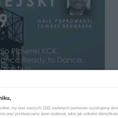
niku,
o.online, my oraz naszych 1162 zaufanych partnerów uzyskujemy dos
niu oraz przetwarzamy dane osobowe, takie jak unikalne identyfikat