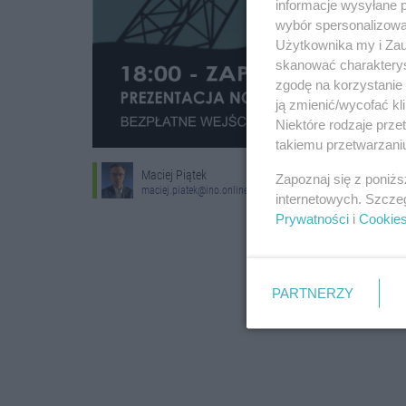
informacje wysyłane 
wybór spersonalizowan
Użytkownika my i Zau
skanować charakterys
zgodę na korzystanie 
ją zmienić/wycofać kl
Niektóre rodzaje prz
takiemu przetwarzaniu
Maciej Piątek
Zapoznaj się z poniż
maciej.piatek@ino.online
internetowych. Szcze
Prywatności
i
Cookie
PARTNERZY