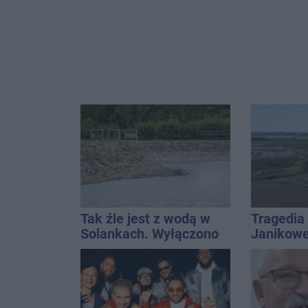
Tak źle jest z wodą w
Tragedia
Solankach. Wyłączono
Janikowe
fontannę i zaplanowano
energet
dolewkę
znalezion
mężczyz