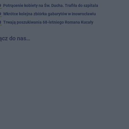
9
Potrącenie kobiety na Św. Ducha. Trafiła do szpitala
9
Wkrótce kolejna zbiórka gabarytów w Inowrocławiu
8
Trwają poszukiwania 68-letniego Romana Kucały
ącz do nas…