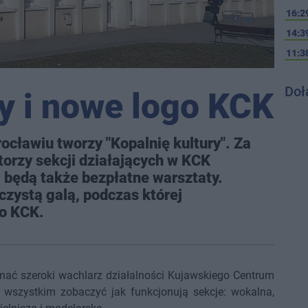
16:2
14:3
11:3
Doł
ry i nowe logo KCK
cławiu tworzy "Kopalnię kultury". Za
torzy sekcji działających w KCK
, będą także bezpłatne warsztaty.
czystą galą, podczas której
o KCK.
nać szeroki wachlarz działalności Kujawskiego Centrum
e wszystkim zobaczyć jak funkcjonują sekcje: wokalna,