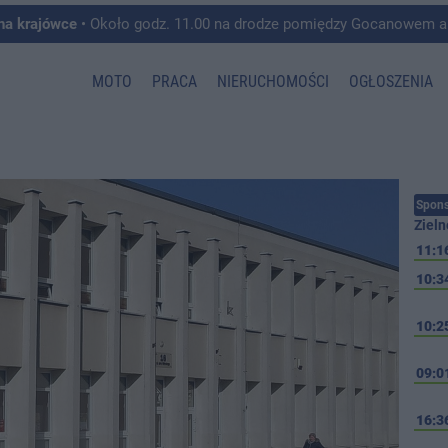
 na krajówce
• Około godz. 11.00 na drodze pomiędzy Gocanowem a Chełmiczkami w g
MOTO
PRACA
NIERUCHOMOŚCI
OGŁOSZENIA
Spons
Zieln
11:1
10:3
10:2
09:0
16:3