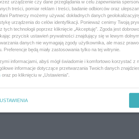
przez urządzenie czy dane przeglądania w celu zapewniania sperson
ych treści, pomiar reklam i treści, badanie odbiorców oraz ulepszan
fani Partnerzy możemy używać dokładnych danych geolokalizacyjn
tykę urządzenia do celów identyfikacji. Ponieważ cenimy Twoją pry
z tych technologii poprzez kliknięcie „Akceptuję”. Zgoda jest dobro
ikając przycisk ustawień prywatności znajdujący się w lewym dolny
etwarzania danych nie wymagają zgody użytkownika, ale masz prawo 
. Preferencje będą miały zastosowania tylko na tej witrynie.
szymi informacjami, abyś mógł świadomie i komfortowo korzystać z
gółowe informacje dotyczące przetwarzania Twoich danych znajdzi
s
oraz po kliknięciu w „Ustawienia”.
USTAWIENIA