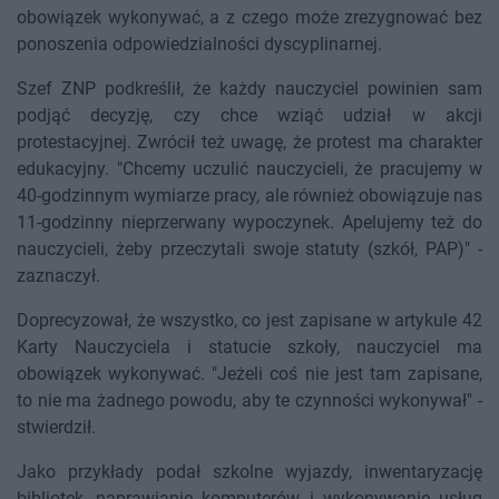
obowiązek wykonywać, a z czego może zrezygnować bez
ponoszenia odpowiedzialności dyscyplinarnej.
Szef ZNP podkreślił, że każdy nauczyciel powinien sam
podjąć decyzję, czy chce wziąć udział w akcji
protestacyjnej. Zwrócił też uwagę, że protest ma charakter
edukacyjny. "Chcemy uczulić nauczycieli, że pracujemy w
40-godzinnym wymiarze pracy, ale również obowiązuje nas
11-godzinny nieprzerwany wypoczynek. Apelujemy też do
nauczycieli, żeby przeczytali swoje statuty (szkół, PAP)" -
zaznaczył.
Doprecyzował, że wszystko, co jest zapisane w artykule 42
Karty Nauczyciela i statucie szkoły, nauczyciel ma
obowiązek wykonywać. "Jeżeli coś nie jest tam zapisane,
to nie ma żadnego powodu, aby te czynności wykonywał" -
stwierdził.
Jako przykłady podał szkolne wyjazdy, inwentaryzację
bibliotek, naprawianie komputerów i wykonywanie usług