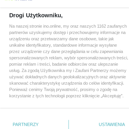
Drogi Użytkowniku,
Na naszej stronie ino.online, my oraz naszych 1162 zaufanych
partnerów uzyskujemy dostęp i przechowujemy informacje na
urządzeniu oraz przetwarzamy dane osobowe, takie jak
unikalne identyfikatory, standardowe informacje wysyłane
przez urządzenie czy dane przeglądania w celu zapewniania
spersonalizowanych reklam, wybór spersonalizowanych treści,
pomiar reklam i treści, badanie odbiorców oraz ulepszanie
usług. Za zgodą Użytkownika my i Zaufani Partnerzy możemy
używać dokładnych danych geolokalizacyjnych oraz aktywnie
skanować charakterystykę urządzenia do celów identyfikacji.
Ponieważ cenimy Twoją prywatność, prosimy o zgodę na
korzystanie z tych technologii poprzez kliknięcie „Akceptuję”.
Zgoda jest dobrowolna i zawsze możesz ją zmienić/wycofać
klikając przycisk ustawień prywatności znajdujący się w lewym
dolnym rogu strony
. Niektóre rodzaje przetwarzania danych
nie wymagają zgody użytkownika, ale masz prawo sprzeciwić
PARTNERZY
USTAWIENIA
się takiemu przetwarzaniu. Preferencje będą miały