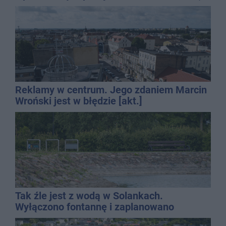
promila
Reklamy w centrum. Jego zdaniem Marcin
Wroński jest w błędzie [akt.]
Tak źle jest z wodą w Solankach.
Wyłączono fontannę i zaplanowano
dolewkę