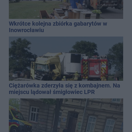
Wkrótce kolejna zbiórka gabarytów w
Inowrocławiu
Ciężarówka zderzyła się z kombajnem. Na
miejscu lądował śmigłowiec LPR