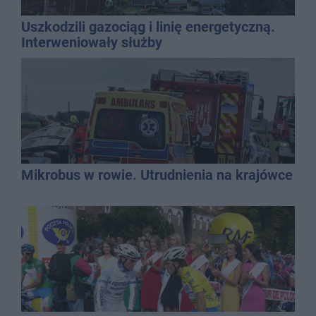
Uszkodzili gazociąg i linię energetyczną.
Interweniowały służby
Mikrobus w rowie. Utrudnienia na krajówce