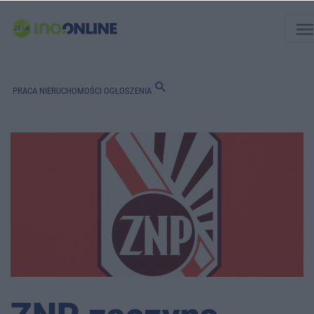
men
search
PRACA
NIERUCHOMOŚCI
OGŁOSZENIA