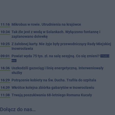
11:16
Mikrobus w rowie. Utrudnienia na krajówce
10:34
Tak źle jest z wodą w Solankach. Wyłączono fontannę i
zaplanowano dolewkę
10:25
Z żałobnej karty. Nie żyje były przewodniczący Rady Miejskiej
Inowrocławia
09:01
Powiat wyda 75 tys. zł. na salę sesyjną. Co się zmieni?
TYLKO U
NAS
16:36
Uszkodzili gazociąg i linię energetyczną. Interweniowały
służby
16:29
Potrącenie kobiety na Św. Ducha. Trafiła do szpitala
14:39
Wkrótce kolejna zbiórka gabarytów w Inowrocławiu
11:38
Trwają poszukiwania 68-letniego Romana Kucały
Dołącz do nas…