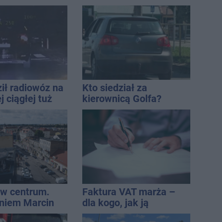
dach. To nie koniec
ostrzeżeń
ił radiowóz na
Kto siedział za
 ciągłej tuż
kierownicą Golfa?
sami
Kierowca zbiegł po
kolizji
w centrum.
Faktura VAT marża –
niem Marcin
dla kogo, jak ją
est w błędzie
wystawić i jak rozliczyć