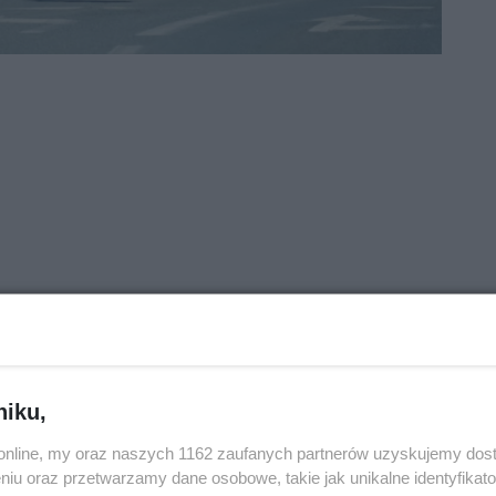
niku,
o.online, my oraz naszych 1162 zaufanych partnerów uzyskujemy dos
niu oraz przetwarzamy dane osobowe, takie jak unikalne identyfikat