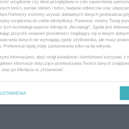
przez urządzenie czy dane przeglądania w celu zapewniania sperson
ych treści, pomiar reklam i treści, badanie odbiorców oraz ulepszan
fani Partnerzy możemy używać dokładnych danych geolokalizacyjn
tykę urządzenia do celów identyfikacji. Ponieważ cenimy Twoją pry
z tych technologii poprzez kliknięcie „Akceptuję”. Zgoda jest dobro
ikając przycisk ustawień prywatności znajdujący się w lewym dolny
j nas w Google News
etwarzania danych nie wymagają zgody użytkownika, ale masz prawo 
. Preferencje będą miały zastosowania tylko na tej witrynie.
szymi informacjami, abyś mógł świadomie i komfortowo korzystać z
gółowe informacje dotyczące przetwarzania Twoich danych znajdzi
s
oraz po kliknięciu w „Ustawienia”.
USTAWIENIA