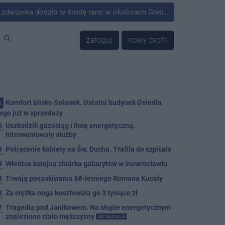
środę rano w okolicach Giebni koło Janikowa. Wówczas na słupie energetycznym odnaleziono ciało mężczyzny.
search
zaloguj
nowy profil
Komfort blisko Solanek. Ostatni budynek Osiedla
.
ego już w sprzedaży
6
Uszkodzili gazociąg i linię energetyczną.
Interweniowały służby
9
Potrącenie kobiety na Św. Ducha. Trafiła do szpitala
9
Wkrótce kolejna zbiórka gabarytów w Inowrocławiu
8
Trwają poszukiwania 68-letniego Romana Kucały
2
Za ciężka noga kosztowała go 3 tysiące zł
7
Tragedia pod Janikowem. Na słupie energetycznym
znaleziono ciało mężczyzny
AKTUALIZACJA