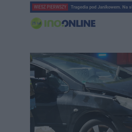
WIESZ PIERWSZY
Tragedia pod Janikowem. Na s