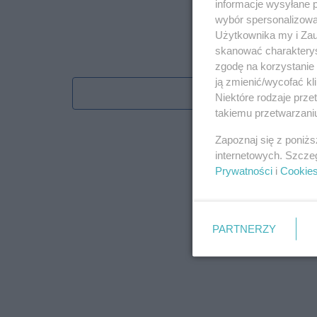
informacje wysyłane 
wybór spersonalizowan
Użytkownika my i Zau
skanować charakterys
zgodę na korzystanie 
ją zmienić/wycofać kl
Obserwu
Niektóre rodzaje prz
takiemu przetwarzaniu
Zapoznaj się z poniż
internetowych. Szcze
Prywatności
i
Cookie
PARTNERZY