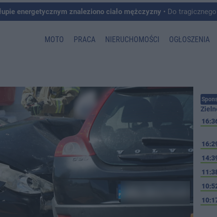
łupie energetycznym znaleziono ciało mężczyzny
• Do tragicznego zdarzenia doszło w 
MOTO
PRACA
NIERUCHOMOŚCI
OGŁOSZENIA
Spons
Zieln
16:3
16:2
14:3
11:3
10:5
10:1