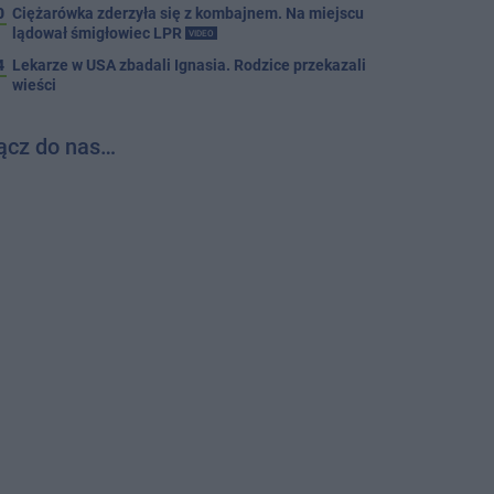
0
Ciężarówka zderzyła się z kombajnem. Na miejscu
lądował śmigłowiec LPR
VIDEO
4
Lekarze w USA zbadali Ignasia. Rodzice przekazali
wieści
ącz do nas…