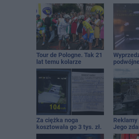
miejscu lądował
Kucały
śmigłowiec LPR
Tour de Pologne. Tak 21
Wyprzedz
lat temu kolarze
podwójnej
startowali z
przed pa
Inowrocławia
Za ciężka noga
Reklamy 
kosztowała go 3 tys. zł.
Jego zda
Do tego 13 punktów
Wroński j