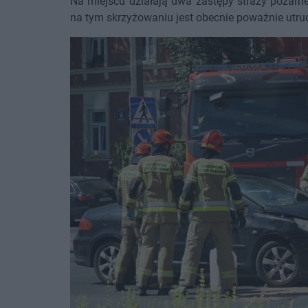
Na miejscu działają dwa zastępy straży pożarn
na tym skrzyżowaniu jest obecnie poważnie utru