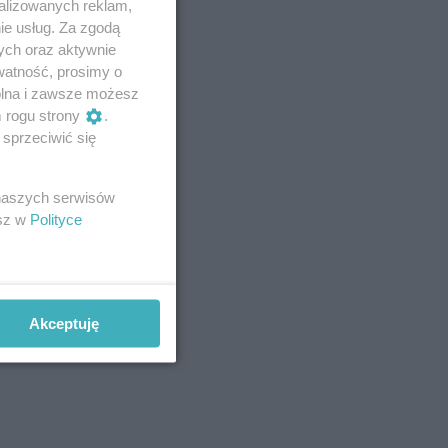
alizowanych reklam,
ie usług. Za zgodą
ych oraz aktywnie
watność, prosimy o
wolna i zawsze możesz
m rogu strony
.
sprzeciwić się
 naszych serwisów
esz w
Polityce
Akceptuję