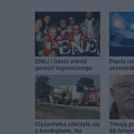
ENEJ i Dżem wśród
Pięciu n
gwiazd tegorocznego
uczestni
święta miasta
wpadło w 
Rekordzis
promila
Ciężarówka zderzyła się
Trwają p
z kombajnem. Na
68-letni