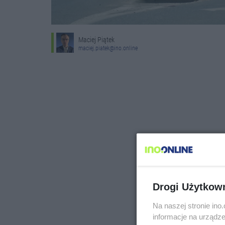
Maciej Piątek
maciej.piatek@ino.online
Drogi Użytkow
Na naszej stronie in
informacje na urządze