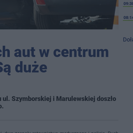
09:3
08:1
Doł
ch aut w centrum
Są duże
 ul. Szymborskiej i Marulewskiej doszło
o.