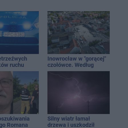
ietrzeźwych
Inowrocław w "gorącej"
ków ruchu
czołówce. Według
ręce policji.
analizy Onetu nasze
ta miał 2,6
miasto jest jednym z
najbardziej narażonych
na upały
oszukiwania
Silny wiatr łamał
ego Romana
drzewa i uszkodził