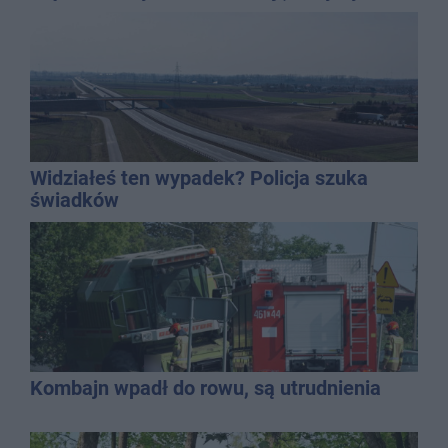
bieżąco, ale nie żyć w informacyjnym
chaosie?
Widziałeś ten wypadek? Policja szuka
świadków
Kombajn wpadł do rowu, są utrudnienia