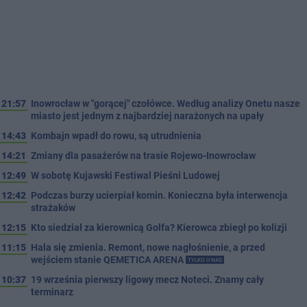
21:57
Inowrocław w "gorącej" czołówce. Według analizy Onetu nasze
miasto jest jednym z najbardziej narażonych na upały
14:43
Kombajn wpadł do rowu, są utrudnienia
14:21
Zmiany dla pasażerów na trasie Rojewo-Inowrocław
12:49
W sobotę Kujawski Festiwal Pieśni Ludowej
12:42
Podczas burzy ucierpiał komin. Konieczna była interwencja
strażaków
12:15
Kto siedział za kierownicą Golfa? Kierowca zbiegł po kolizji
11:15
Hala się zmienia. Remont, nowe nagłośnienie, a przed
wejściem stanie QEMETICA ARENA
TYLKO U NAS
10:37
19 września pierwszy ligowy mecz Noteci. Znamy cały
terminarz