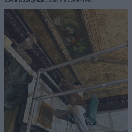
Dawid Wawrzyniak
z ZSB w Inowrocławiu.