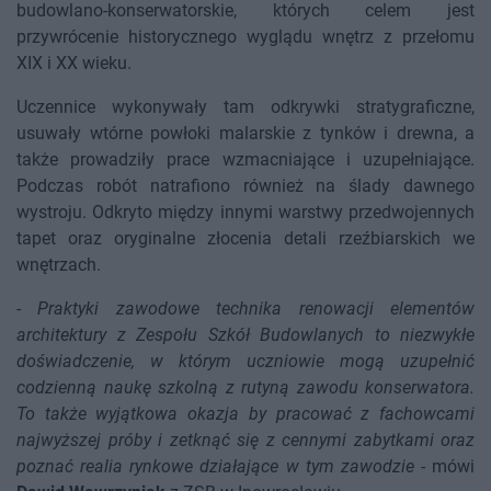
budowlano-konserwatorskie, których celem jest
przywrócenie historycznego wyglądu wnętrz z przełomu
XIX i XX wieku.
Uczennice wykonywały tam odkrywki stratygraficzne,
usuwały wtórne powłoki malarskie z tynków i drewna, a
także prowadziły prace wzmacniające i uzupełniające.
Podczas robót natrafiono również na ślady dawnego
wystroju. Odkryto między innymi warstwy przedwojennych
tapet oraz oryginalne złocenia detali rzeźbiarskich we
wnętrzach.
-
Praktyki zawodowe technika renowacji elementów
architektury z Zespołu Szkół Budowlanych to niezwykłe
doświadczenie, w którym uczniowie mogą uzupełnić
codzienną naukę szkolną z rutyną zawodu konserwatora.
To także wyjątkowa okazja by pracować z fachowcami
najwyższej próby i zetknąć się z cennymi zabytkami oraz
poznać realia rynkowe działające w tym zawodzie
- mówi