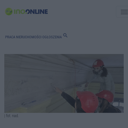
men
search
PRACA
NIERUCHOMOŚCI
OGŁOSZENIA
| fot. nad.