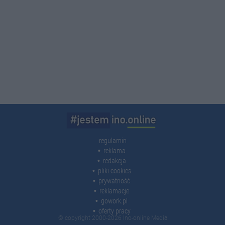
regulamin
reklama
redakcja
pliki cookies
prywatność
reklamacje
gowork.pl
oferty pracy
© copyright 2000-2026 Ino-online Media