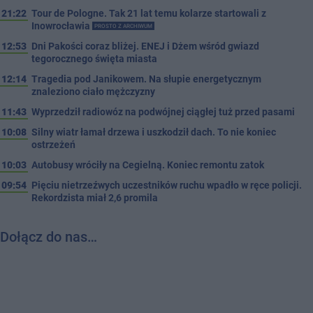
21:22
Tour de Pologne. Tak 21 lat temu kolarze startowali z
Inowrocławia
PROSTO Z ARCHIWUM
12:53
Dni Pakości coraz bliżej. ENEJ i Dżem wśród gwiazd
tegorocznego święta miasta
12:14
Tragedia pod Janikowem. Na słupie energetycznym
znaleziono ciało mężczyzny
11:43
Wyprzedził radiowóz na podwójnej ciągłej tuż przed pasami
10:08
Silny wiatr łamał drzewa i uszkodził dach. To nie koniec
ostrzeżeń
10:03
Autobusy wróciły na Cegielną. Koniec remontu zatok
09:54
Pięciu nietrzeźwych uczestników ruchu wpadło w ręce policji.
Rekordzista miał 2,6 promila
Dołącz do nas…