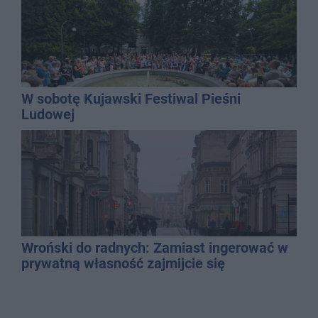
W sobotę Kujawski Festiwal Pieśni
Ludowej
Wroński do radnych: Zamiast ingerować w
prywatną własność zajmijcie się
gospodarką