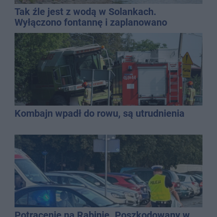
Tak źle jest z wodą w Solankach.
Wyłączono fontannę i zaplanowano
dolewkę
Kombajn wpadł do rowu, są utrudnienia
Potrącenie na Rąbinie. Poszkodowany w