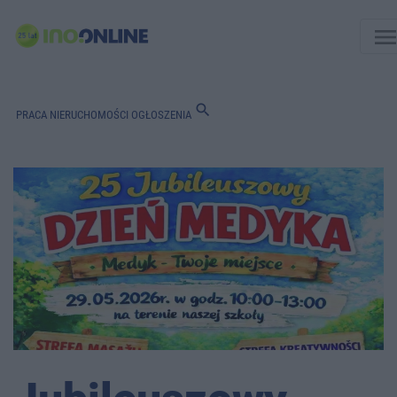
men
search
PRACA
NIERUCHOMOŚCI
OGŁOSZENIA