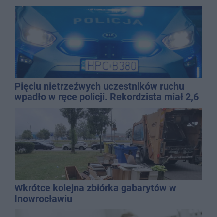
dyrektor SP 14
Pięciu nietrzeźwych uczestników ruchu
wpadło w ręce policji. Rekordzista miał 2,6
promila
Wkrótce kolejna zbiórka gabarytów w
Inowrocławiu