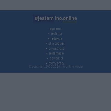
regulamin
reklama
redakcja
pliki cookies
prywatność
reklamacje
gowork.pl
oferty pracy
© copyright 2000-2026 Ino-online Media