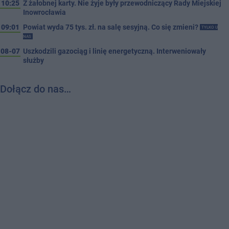
10:25
Z żałobnej karty. Nie żyje były przewodniczący Rady Miejskiej
Inowrocławia
09:01
Powiat wyda 75 tys. zł. na salę sesyjną. Co się zmieni?
TYLKO U
NAS
08-07
Uszkodzili gazociąg i linię energetyczną. Interweniowały
służby
Dołącz do nas…