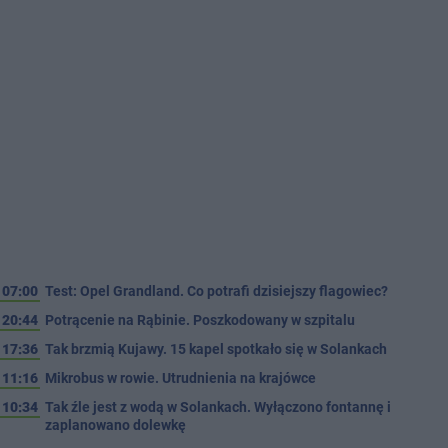
07:00
Test: Opel Grandland. Co potrafi dzisiejszy flagowiec?
20:44
Potrącenie na Rąbinie. Poszkodowany w szpitalu
17:36
Tak brzmią Kujawy. 15 kapel spotkało się w Solankach
11:16
Mikrobus w rowie. Utrudnienia na krajówce
10:34
Tak źle jest z wodą w Solankach. Wyłączono fontannę i
zaplanowano dolewkę