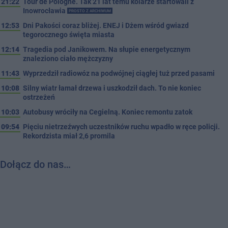
21:22
Tour de Pologne. Tak 21 lat temu kolarze startowali z
Inowrocławia
PROSTO Z ARCHIWUM
12:53
Dni Pakości coraz bliżej. ENEJ i Dżem wśród gwiazd
tegorocznego święta miasta
12:14
Tragedia pod Janikowem. Na słupie energetycznym
znaleziono ciało mężczyzny
11:43
Wyprzedził radiowóz na podwójnej ciągłej tuż przed pasami
10:08
Silny wiatr łamał drzewa i uszkodził dach. To nie koniec
ostrzeżeń
10:03
Autobusy wróciły na Cegielną. Koniec remontu zatok
09:54
Pięciu nietrzeźwych uczestników ruchu wpadło w ręce policji.
Rekordzista miał 2,6 promila
Dołącz do nas…