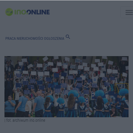
men
search
PRACA
NIERUCHOMOŚCI
OGŁOSZENIA
| fot. archiwum ino.online