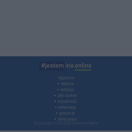
regulamin
reklama
redakcja
pliki cookies
prywatność
reklamacje
gowork.pl
oferty pracy
© copyright 2000-2026 Ino-online Media