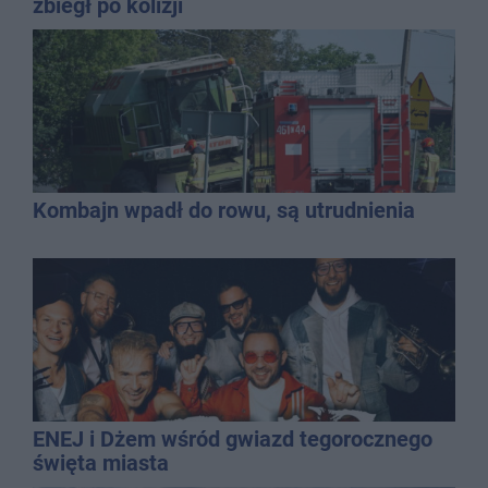
zbiegł po kolizji
Kombajn wpadł do rowu, są utrudnienia
ENEJ i Dżem wśród gwiazd tegorocznego
święta miasta