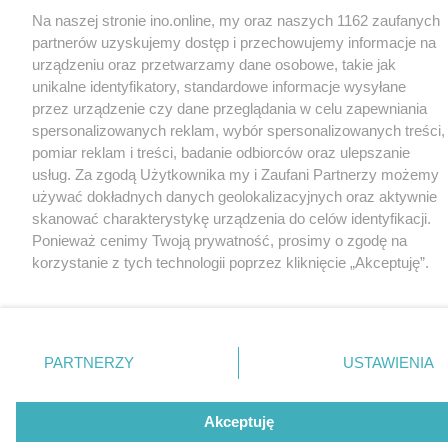
Na naszej stronie ino.online, my oraz naszych 1162 zaufanych
partnerów uzyskujemy dostęp i przechowujemy informacje na
urządzeniu oraz przetwarzamy dane osobowe, takie jak
unikalne identyfikatory, standardowe informacje wysyłane
przez urządzenie czy dane przeglądania w celu zapewniania
spersonalizowanych reklam, wybór spersonalizowanych treści,
pomiar reklam i treści, badanie odbiorców oraz ulepszanie
usług. Za zgodą Użytkownika my i Zaufani Partnerzy możemy
używać dokładnych danych geolokalizacyjnych oraz aktywnie
skanować charakterystykę urządzenia do celów identyfikacji.
Ponieważ cenimy Twoją prywatność, prosimy o zgodę na
korzystanie z tych technologii poprzez kliknięcie „Akceptuję”.
Zgoda jest dobrowolna i zawsze możesz ją zmienić/wycofać
klikając przycisk ustawień prywatności znajdujący się w lewym
dolnym rogu strony
. Niektóre rodzaje przetwarzania danych
nie wymagają zgody użytkownika, ale masz prawo sprzeciwić
PARTNERZY
USTAWIENIA
się takiemu przetwarzaniu. Preferencje będą miały
zastosowania tylko na tej witrynie.
Akceptuję
Zapoznaj się z poniższymi informacjami, abyś mógł świadomie