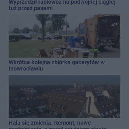
Wyprzedził radiowóz na podwójnej ciągłej
tuż przed pasami
Wkrótce kolejna zbiórka gabarytów w
Inowrocławiu
Hala się zmienia. Remont, nowe
nagłośnienie, a przed wejściem stanie