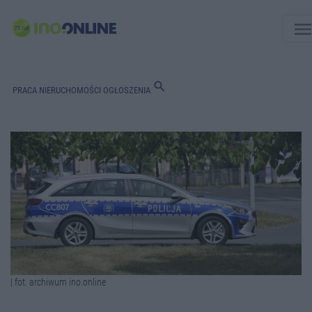
men
search
PRACA
NIERUCHOMOŚCI
OGŁOSZENIA
| fot. archiwum ino.online