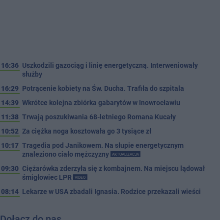
16:36
Uszkodzili gazociąg i linię energetyczną. Interweniowały
służby
16:29
Potrącenie kobiety na Św. Ducha. Trafiła do szpitala
14:39
Wkrótce kolejna zbiórka gabarytów w Inowrocławiu
11:38
Trwają poszukiwania 68-letniego Romana Kucały
10:52
Za ciężka noga kosztowała go 3 tysiące zł
10:17
Tragedia pod Janikowem. Na słupie energetycznym
znaleziono ciało mężczyzny
AKTUALIZACJA
09:30
Ciężarówka zderzyła się z kombajnem. Na miejscu lądował
śmigłowiec LPR
VIDEO
08:14
Lekarze w USA zbadali Ignasia. Rodzice przekazali wieści
Dołącz do nas…