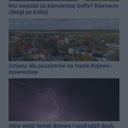
Kto siedział za kierownicą Golfa? Kierowca
zbiegł po kolizji
Zmiany dla pasażerów na trasie Rojewo-
Inowrocław
Silny wiatr łamał drzewa i uszkodził dach.