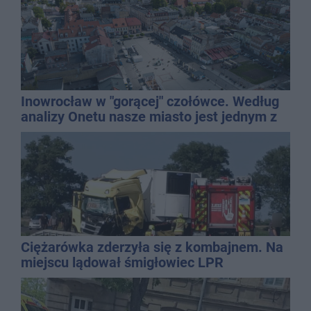
Inowrocław w "gorącej" czołówce. Według
analizy Onetu nasze miasto jest jednym z
najbardziej narażonych na upały
Ciężarówka zderzyła się z kombajnem. Na
miejscu lądował śmigłowiec LPR