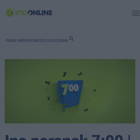
men
search
PRACA
NIERUCHOMOŚCI
OGŁOSZENIA