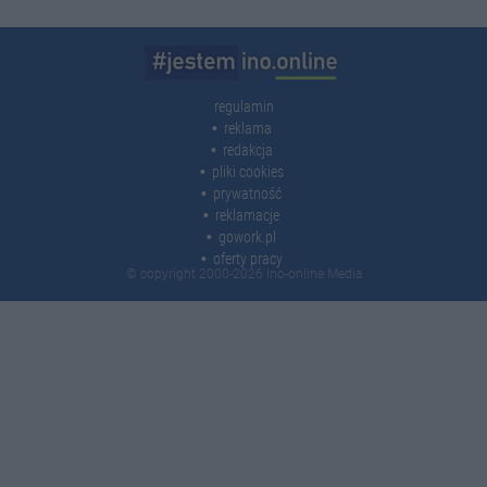
regulamin
reklama
redakcja
pliki cookies
prywatność
reklamacje
gowork.pl
oferty pracy
© copyright 2000-2026 Ino-online Media