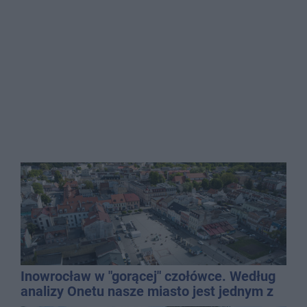
Inowrocław w "gorącej" czołówce. Według
analizy Onetu nasze miasto jest jednym z
najbardziej narażonych na upały