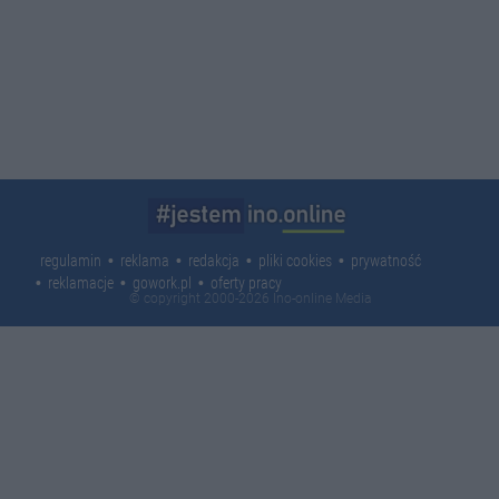
regulamin
reklama
redakcja
pliki cookies
prywatność
reklamacje
gowork.pl
oferty pracy
© copyright 2000-2026 Ino-online Media