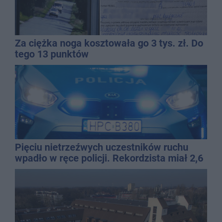
Za ciężka noga kosztowała go 3 tys. zł. Do
tego 13 punktów
Pięciu nietrzeźwych uczestników ruchu
wpadło w ręce policji. Rekordzista miał 2,6
promila