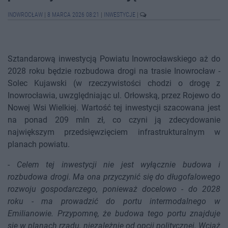
INOWROCŁAW
|
8 MARCA 2026 08:21
|
INWESTYCJE
|
Sztandarową inwestycją Powiatu Inowrocławskiego aż do
2028 roku będzie rozbudowa drogi na trasie Inowrocław -
Solec Kujawski (w rzeczywistości chodzi o drogę z
Inowrocławia, uwzględniając ul. Orłowską, przez Rojewo do
Nowej Wsi Wielkiej. Wartość tej inwestycji szacowana jest
na ponad 209 mln zł, co czyni ją zdecydowanie
największym przedsięwzięciem infrastrukturalnym w
planach powiatu.
-
Celem tej inwestycji nie jest wyłącznie budowa i
rozbudowa drogi. Ma ona przyczynić się do długofalowego
rozwoju gospodarczego, ponieważ docelowo - do 2028
roku - ma prowadzić do portu intermodalnego w
Emilianowie. Przypomnę, że budowa tego portu znajduje
się w planach rządu, niezależnie od opcji politycznej. Wciąż