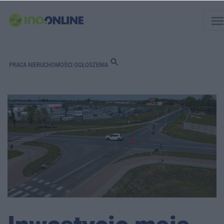
men
search
PRACA
NIERUCHOMOŚCI
OGŁOSZENIA