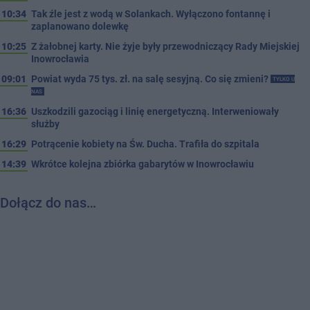
10:34
Tak źle jest z wodą w Solankach. Wyłączono fontannę i
zaplanowano dolewkę
10:25
Z żałobnej karty. Nie żyje były przewodniczący Rady Miejskiej
Inowrocławia
09:01
Powiat wyda 75 tys. zł. na salę sesyjną. Co się zmieni?
TYLKO U
NAS
16:36
Uszkodzili gazociąg i linię energetyczną. Interweniowały
służby
16:29
Potrącenie kobiety na Św. Ducha. Trafiła do szpitala
14:39
Wkrótce kolejna zbiórka gabarytów w Inowrocławiu
Dołącz do nas…