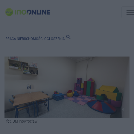
men
search
PRACA
NIERUCHOMOŚCI
OGŁOSZENIA
| fot. UM Inowrocław