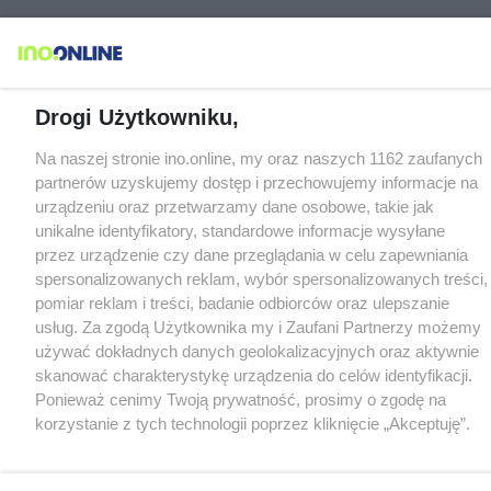
Drogi Użytkowniku,
Na naszej stronie ino.online, my oraz naszych 1162 zaufanych
partnerów uzyskujemy dostęp i przechowujemy informacje na
urządzeniu oraz przetwarzamy dane osobowe, takie jak
unikalne identyfikatory, standardowe informacje wysyłane
przez urządzenie czy dane przeglądania w celu zapewniania
spersonalizowanych reklam, wybór spersonalizowanych treści,
pomiar reklam i treści, badanie odbiorców oraz ulepszanie
usług. Za zgodą Użytkownika my i Zaufani Partnerzy możemy
używać dokładnych danych geolokalizacyjnych oraz aktywnie
skanować charakterystykę urządzenia do celów identyfikacji.
Ponieważ cenimy Twoją prywatność, prosimy o zgodę na
korzystanie z tych technologii poprzez kliknięcie „Akceptuję”.
Zgoda jest dobrowolna i zawsze możesz ją zmienić/wycofać
klikając przycisk ustawień prywatności znajdujący się w lewym