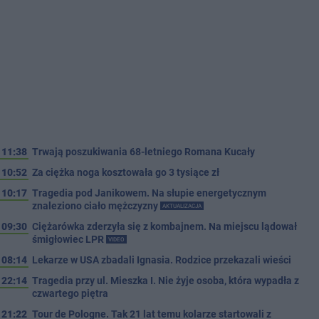
11:38
Trwają poszukiwania 68-letniego Romana Kucały
10:52
Za ciężka noga kosztowała go 3 tysiące zł
10:17
Tragedia pod Janikowem. Na słupie energetycznym
znaleziono ciało mężczyzny
AKTUALIZACJA
09:30
Ciężarówka zderzyła się z kombajnem. Na miejscu lądował
śmigłowiec LPR
VIDEO
08:14
Lekarze w USA zbadali Ignasia. Rodzice przekazali wieści
22:14
Tragedia przy ul. Mieszka I. Nie żyje osoba, która wypadła z
czwartego piętra
21:22
Tour de Pologne. Tak 21 lat temu kolarze startowali z