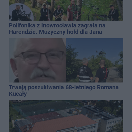
Polifonika z Inowrocławia zagrała na
Harendzie. Muzyczny hołd dla Jana
Kasprowicza
Trwają poszukiwania 68-letniego Romana
Kucały