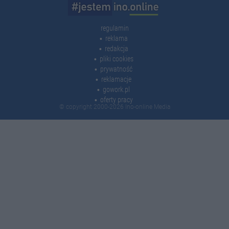
regulamin
reklama
redakcja
pliki cookies
prywatność
reklamacje
gowork.pl
oferty pracy
© copyright 2000-2026 Ino-online Media