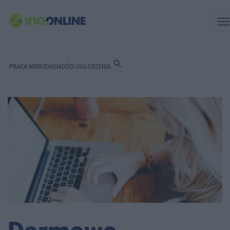
men
search
PRACA
NIERUCHOMOŚCI
OGŁOSZENIA