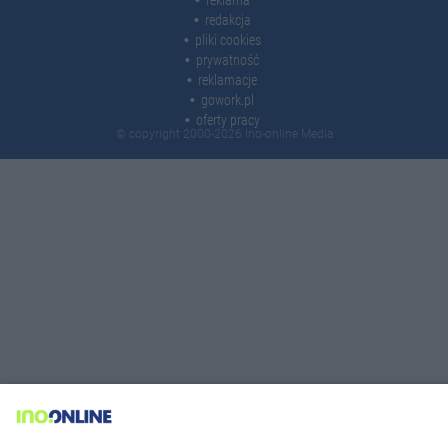
redakcja
pliki cookies
prywatność
reklamacje
gowork.pl
oferty pracy
© copyright 2000-2026 Ino-online Media