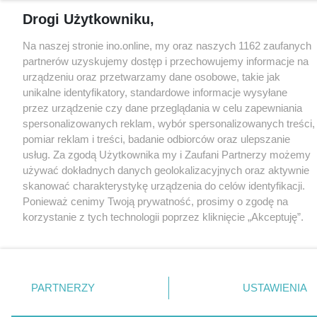
Drogi Użytkowniku,
Na naszej stronie ino.online, my oraz naszych 1162 zaufanych
partnerów uzyskujemy dostęp i przechowujemy informacje na
urządzeniu oraz przetwarzamy dane osobowe, takie jak
unikalne identyfikatory, standardowe informacje wysyłane
przez urządzenie czy dane przeglądania w celu zapewniania
spersonalizowanych reklam, wybór spersonalizowanych treści,
pomiar reklam i treści, badanie odbiorców oraz ulepszanie
usług. Za zgodą Użytkownika my i Zaufani Partnerzy możemy
używać dokładnych danych geolokalizacyjnych oraz aktywnie
skanować charakterystykę urządzenia do celów identyfikacji.
Ponieważ cenimy Twoją prywatność, prosimy o zgodę na
korzystanie z tych technologii poprzez kliknięcie „Akceptuję”.
Zgoda jest dobrowolna i zawsze możesz ją zmienić/wycofać
klikając przycisk ustawień prywatności znajdujący się w lewym
dolnym rogu strony
. Niektóre rodzaje przetwarzania danych
nie wymagają zgody użytkownika, ale masz prawo sprzeciwić
PARTNERZY
USTAWIENIA
się takiemu przetwarzaniu. Preferencje będą miały
zastosowania tylko na tej witrynie.