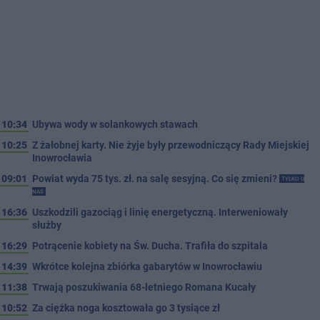
10:34
Ubywa wody w solankowych stawach
10:25
Z żałobnej karty. Nie żyje były przewodniczący Rady Miejskiej
Inowrocławia
09:01
Powiat wyda 75 tys. zł. na salę sesyjną. Co się zmieni?
TYLKO U
NAS
16:36
Uszkodzili gazociąg i linię energetyczną. Interweniowały
służby
16:29
Potrącenie kobiety na Św. Ducha. Trafiła do szpitala
14:39
Wkrótce kolejna zbiórka gabarytów w Inowrocławiu
11:38
Trwają poszukiwania 68-letniego Romana Kucały
10:52
Za ciężka noga kosztowała go 3 tysiące zł