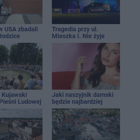
w USA zbadali
Tragedia przy ul.
 Rodzice
Mieszka I. Nie żyje
i wieści
osoba, która wypadła z
czwartego piętra
 Kujawski
Jaki naszyjnik damski
 Pieśni Ludowej
będzie najbardziej
uniwersalny? Modele,
które pasują do wielu
stylizacji