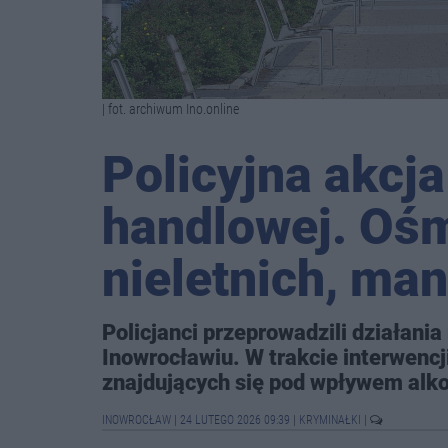
| fot. archiwum Ino.online
Policyjna akcja
handlowej. Ośm
nieletnich, man
Policjanci przeprowadzili działania
Inowrocławiu. W trakcie interwencj
znajdujących się pod wpływem alko
INOWROCŁAW
|
24 LUTEGO 2026 09:39
|
KRYMINAŁKI
|