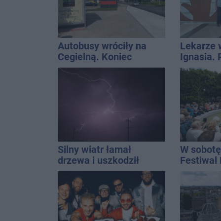
Autobusy wróciły na
Lekarze 
Cegielną. Koniec
Ignasia.
remontu zatok
przekazal
Silny wiatr łamał
W sobotę
drzewa i uszkodził
Festiwal
dach. To nie koniec
ostrzeżeń