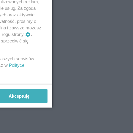
alizowanych reklam,
ie usług. Za zgodą
ych oraz aktywnie
watność, prosimy o
wolna i zawsze możesz
m rogu strony
.
sprzeciwić się
 naszych serwisów
esz w
Polityce
Akceptuję