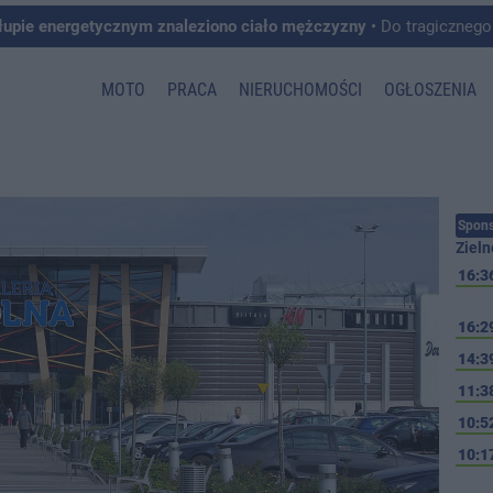
łupie energetycznym znaleziono ciało mężczyzny
• Do tragicznego zdarzenia doszło w 
MOTO
PRACA
NIERUCHOMOŚCI
OGŁOSZENIA
Spons
Zieln
16:3
16:2
14:3
11:3
10:5
10:1