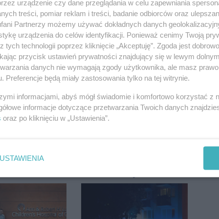
przez urządzenie czy dane przeglądania w celu zapewniania sperson
ych treści, pomiar reklam i treści, badanie odbiorców oraz ulepszan
fani Partnerzy możemy używać dokładnych danych geolokalizacyjn
tykę urządzenia do celów identyfikacji. Ponieważ cenimy Twoją pry
z tych technologii poprzez kliknięcie „Akceptuję”. Zgoda jest dobro
ikając przycisk ustawień prywatności znajdujący się w lewym dolny
ietrzeźwych
Upały, a potem burze.
etwarzania danych nie wymagają zgody użytkownika, ale masz prawo 
ków ruchu
Groźna pogoda nad
. Preferencje będą miały zastosowania tylko na tej witrynie.
ręce policji.
naszym regionem
ta miał 2,6
szymi informacjami, abyś mógł świadomie i komfortowo korzystać z
gółowe informacje dotyczące przetwarzania Twoich danych znajdzi
s
oraz po kliknięciu w „Ustawienia”.
USTAWIENIA
Pologne. Tak 21
Zmiany dla pasażerów
kolarze
na trasie Rojewo-
i z
Inowrocław
awia