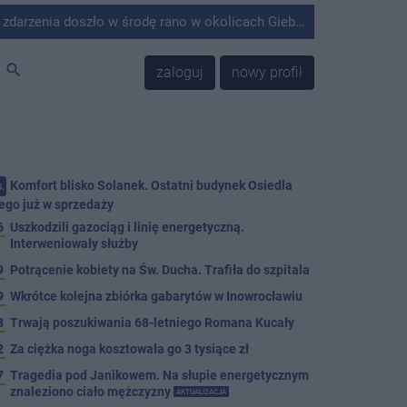
środę rano w okolicach Giebni koło Janikowa. Wówczas na słupie energetycznym odnaleziono ciało mężczyzny.
search
zaloguj
nowy profil
Komfort blisko Solanek. Ostatni budynek Osiedla
.
ego już w sprzedaży
6
Uszkodzili gazociąg i linię energetyczną.
Interweniowały służby
9
Potrącenie kobiety na Św. Ducha. Trafiła do szpitala
9
Wkrótce kolejna zbiórka gabarytów w Inowrocławiu
8
Trwają poszukiwania 68-letniego Romana Kucały
2
Za ciężka noga kosztowała go 3 tysiące zł
7
Tragedia pod Janikowem. Na słupie energetycznym
znaleziono ciało mężczyzny
AKTUALIZACJA