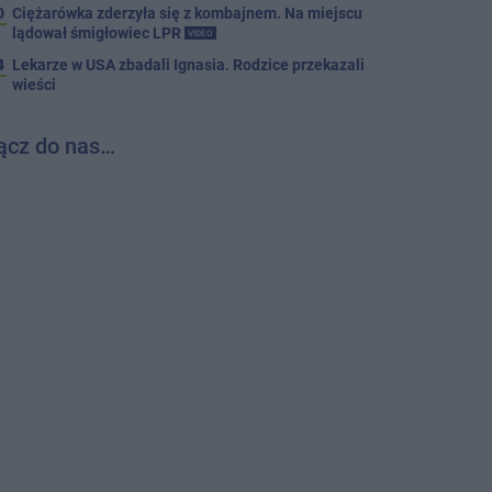
0
Ciężarówka zderzyła się z kombajnem. Na miejscu
lądował śmigłowiec LPR
VIDEO
4
Lekarze w USA zbadali Ignasia. Rodzice przekazali
wieści
ącz do nas…