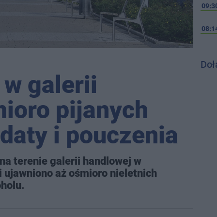
09:3
08:1
Doł
 w galerii
ioro pijanych
daty i pouczenia
 na terenie galerii handlowej w
i ujawniono aż ośmioro nieletnich
holu.