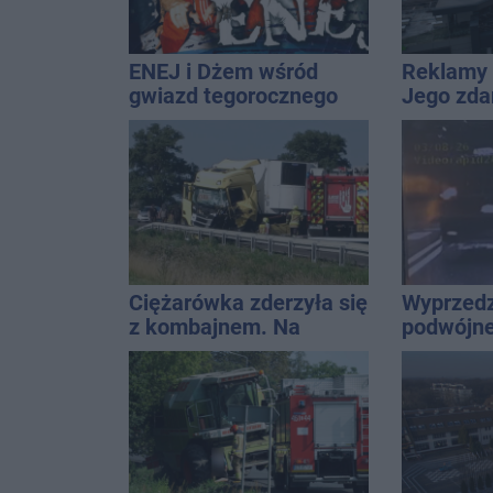
ENEJ i Dżem wśród
Reklamy 
gwiazd tegorocznego
Jego zda
święta miasta
Wroński j
[akt.]
Ciężarówka zderzyła się
Wyprzedz
z kombajnem. Na
podwójnej
miejscu lądował
przed pa
śmigłowiec LPR