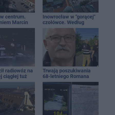
w centrum.
Inowrocław w "gorącej"
niem Marcin
czołówce. Według
est w błędzie
analizy Onetu nasze
miasto jest jednym z
najbardziej narażonych
na upały
ił radiowóz na
Trwają poszukiwania
 ciągłej tuż
68-letniego Romana
sami
Kucały