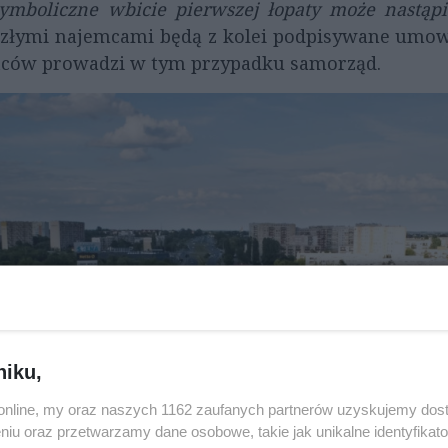
ymboliczne wbicie pierwszej łopaty może nastą
yszłymi najemcami będą z kolei podpisywane umow
ńców prowadzi w tym przypadku samorząd.
niku,
o.online, my oraz naszych 1162 zaufanych partnerów uzyskujemy dos
niu oraz przetwarzamy dane osobowe, takie jak unikalne identyfikat