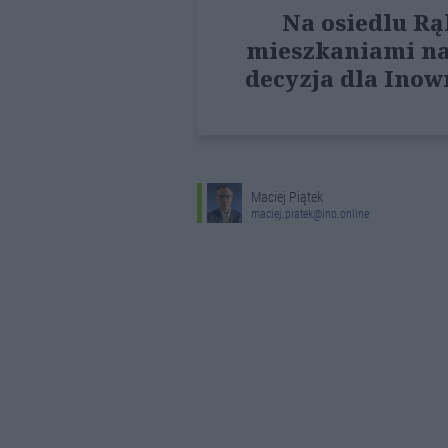
Na osiedlu Rą
mieszkaniami na 
decyzja dla Inow
Maciej Piątek
maciej.piatek@ino.online