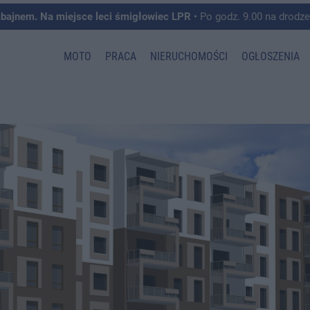
mbajnem. Na miejsce leci śmigłowiec LPR
• Po godz. 9.00 na drodze krajowej pomiędzy 
MOTO
PRACA
NIERUCHOMOŚCI
OGŁOSZENIA