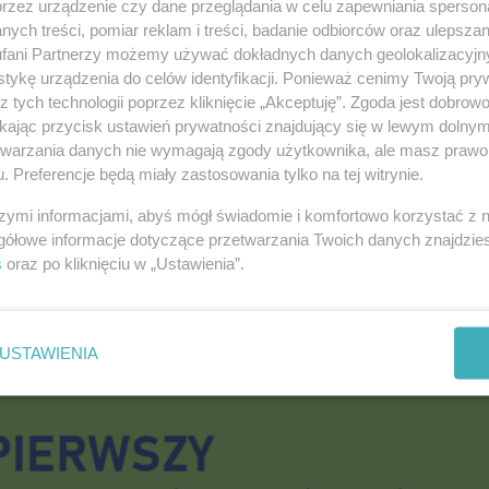
przez urządzenie czy dane przeglądania w celu zapewniania sperson
ych treści, pomiar reklam i treści, badanie odbiorców oraz ulepszan
fani Partnerzy możemy używać dokładnych danych geolokalizacyjn
tykę urządzenia do celów identyfikacji. Ponieważ cenimy Twoją pry
z tych technologii poprzez kliknięcie „Akceptuję”. Zgoda jest dobro
ikając przycisk ustawień prywatności znajdujący się w lewym dolny
etwarzania danych nie wymagają zgody użytkownika, ale masz prawo 
e ośmiokondygnacyjny blok wznosić będzie lokaln
. Preferencje będą miały zastosowania tylko na tej witrynie.
oferowała najniższą cenę - 30,89 mln zł. Obiekt m
szymi informacjami, abyś mógł świadomie i komfortowo korzystać z
kalizowanego u zbiegu ul. Wojska Polskiego i u
gółowe informacje dotyczące przetwarzania Twoich danych znajdzi
ie zieleń i powstanie plac zabaw. Mieszkania w
s
oraz po kliknięciu w „Ustawienia”.
, ale zbyt niskich na kredyt hipoteczny, oferują
USTAWIENIA