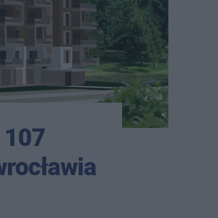
e 107
wrocławia