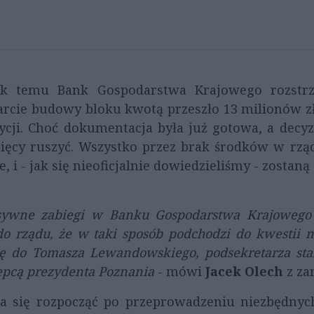
ok temu Bank Gospodarstwa Krajowego rozstr
rcie budowy bloku kwotą przeszło 13 milionów zł
ycji. Choć dokumentacja była już gotowa, a decyz
sięcy ruszyć. Wszystko przez brak środków w rz
 i - jak się nieoficjalnie dowiedzieliśmy - zosta
nsywne zabiegi w Banku Gospodarstwa Krajowego 
o rządu, że w taki sposób podchodzi do kwestii m
ję do Tomasza Lewandowskiego, podsekretarza sta
ępcą prezydenta Poznania
- mówi
Jacek Olech
z za
 się rozpocząć po przeprowadzeniu niezbędnyc