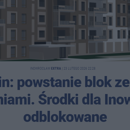
INOWROCŁAW
EXTRA
|
23 LUTEGO 2026 22:28
n: powstanie blok z
iami. Środki dla Ino
odblokowane