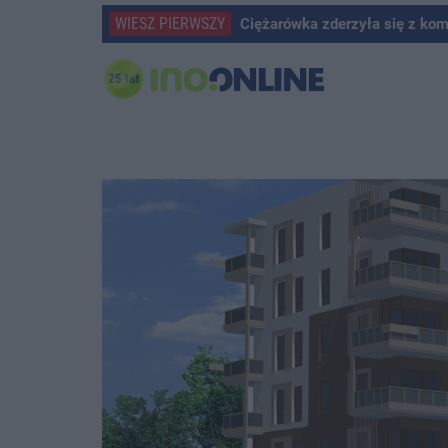
WIESZ PIERWSZY
Ciężarówka zderzyła się z ko