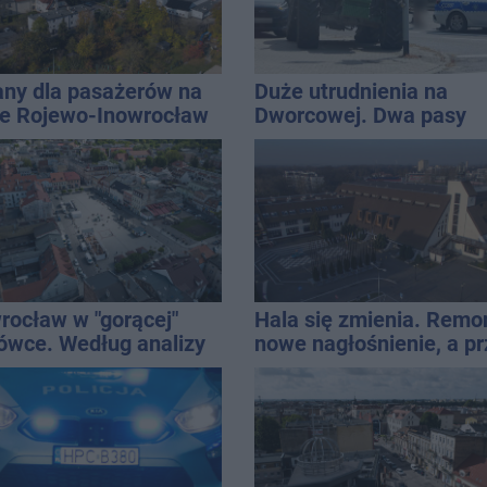
ny dla pasażerów na
Duże utrudnienia na
ie Rojewo-Inowrocław
Dworcowej. Dwa pasy
blokowała przyczepa o
ciągnika
rocław w "gorącej"
Hala się zmienia. Remo
ówce. Według analizy
nowe nagłośnienie, a p
u nasze miasto jest
wejściem stanie
ym z najbardziej
QEMETICA ARENA
żonych na upały