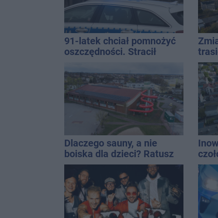
91-latek chciał pomnożyć
Zmia
oszczędności. Stracił
tras
ponad 10 tys. zł
Dlaczego sauny, a nie
Inow
boiska dla dzieci? Ratusz
czoł
odpowiada
Onet
jedn
nara