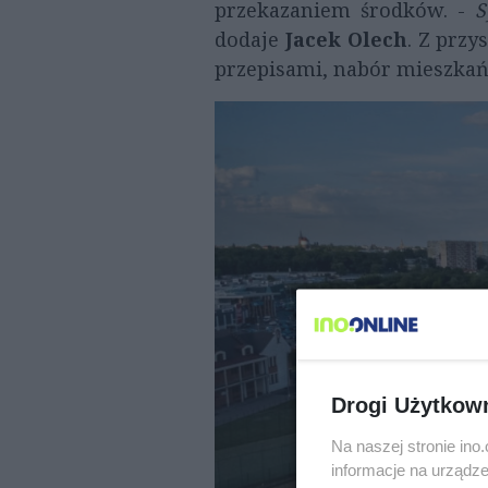
przekazaniem środków. -
S
dodaje
Jacek Olech
. Z prz
przepisami, nabór mieszka
Drogi Użytkow
Na naszej stronie in
informacje na urządze