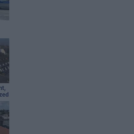
d
nt,
rzed