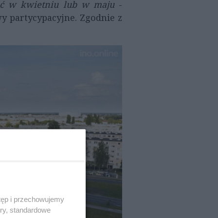
pić w kwietniu lub w maju
-
y partycypacyjne. Zgodnie z
tęp i przechowujemy
ory, standardowe