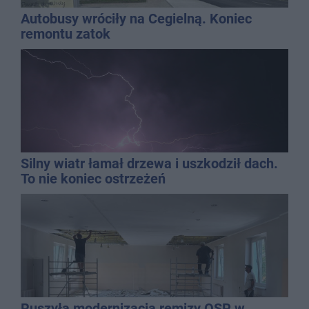
Autobusy wróciły na Cegielną. Koniec
remontu zatok
Silny wiatr łamał drzewa i uszkodził dach.
To nie koniec ostrzeżeń
Ruszyła modernizacja remizy OSP w