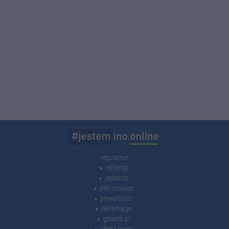
regulamin
reklama
redakcja
pliki cookies
prywatność
reklamacje
gowork.pl