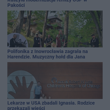
Pakości
Polifonika z Inowrocławia zagrała na
Harendzie. Muzyczny hołd dla Jana
Kasprowicza
Lekarze w USA zbadali Ignasia. Rodzice
przekazali wieści