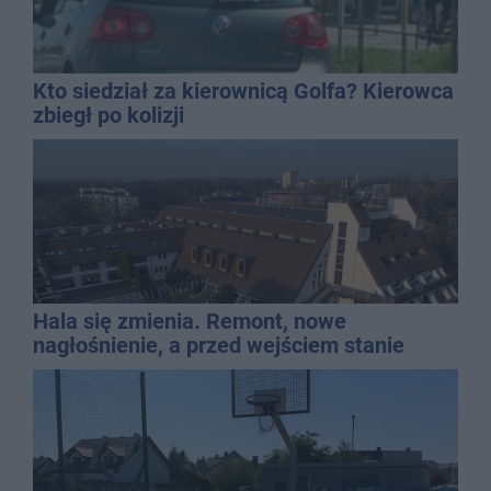
Kto siedział za kierownicą Golfa? Kierowca
zbiegł po kolizji
Hala się zmienia. Remont, nowe
nagłośnienie, a przed wejściem stanie
QEMETICA ARENA