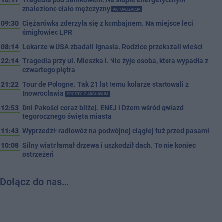
10:17
Tragedia pod Janikowem. Na słupie energetycznym
znaleziono ciało mężczyzny
AKTUALIZACJA
09:30
Ciężarówka zderzyła się z kombajnem. Na miejsce leci
śmigłowiec LPR
08:14
Lekarze w USA zbadali Ignasia. Rodzice przekazali wieści
22:14
Tragedia przy ul. Mieszka I. Nie żyje osoba, która wypadła z
czwartego piętra
21:22
Tour de Pologne. Tak 21 lat temu kolarze startowali z
Inowrocławia
PROSTO Z ARCHIWUM
12:53
Dni Pakości coraz bliżej. ENEJ i Dżem wśród gwiazd
tegorocznego święta miasta
11:43
Wyprzedził radiowóz na podwójnej ciągłej tuż przed pasami
10:08
Silny wiatr łamał drzewa i uszkodził dach. To nie koniec
ostrzeżeń
Dołącz do nas…