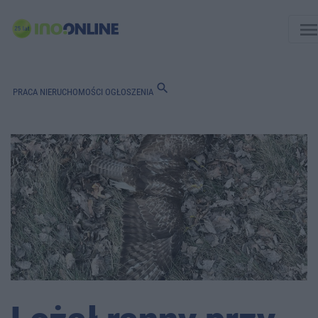
men
search
PRACA
NIERUCHOMOŚCI
OGŁOSZENIA