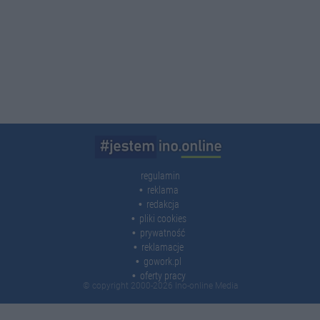
regulamin
reklama
redakcja
pliki cookies
prywatność
reklamacje
gowork.pl
oferty pracy
© copyright 2000-2026 Ino-online Media