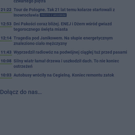
czwartego piętra
21:22
Tour de Pologne. Tak 21 lat temu kolarze startowali z
Inowrocławia
PROSTO Z ARCHIWUM
12:53
Dni Pakości coraz bliżej. ENEJ i Dżem wśród gwiazd
tegorocznego święta miasta
12:14
Tragedia pod Janikowem. Na słupie energetycznym
znaleziono ciało mężczyzny
11:43
Wyprzedził radiowóz na podwójnej ciągłej tuż przed pasami
10:08
Silny wiatr łamał drzewa i uszkodził dach. To nie koniec
ostrzeżeń
10:03
Autobusy wróciły na Cegielną. Koniec remontu zatok
Dołącz do nas…