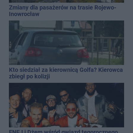
Zmiany dla pasażerów na trasie Rojewo-
Inowrocław
Kto siedział za kierownicą Golfa? Kierowca
zbiegł po kolizji
ENEJ i Dżem wśród gwiazd tegorocznego