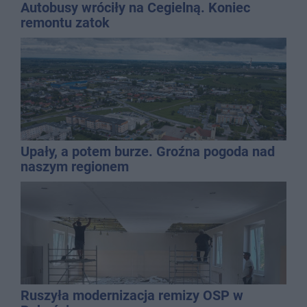
Autobusy wróciły na Cegielną. Koniec
remontu zatok
Upały, a potem burze. Groźna pogoda nad
naszym regionem
Ruszyła modernizacja remizy OSP w