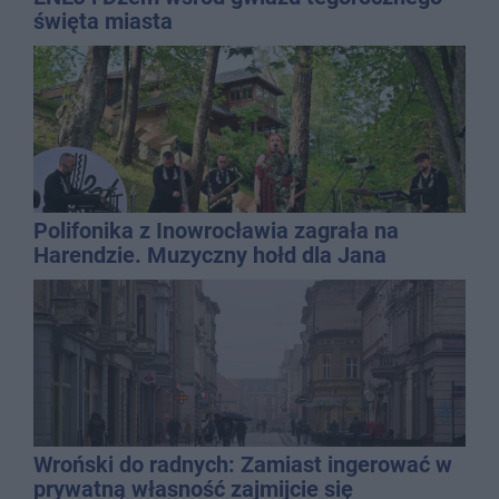
święta miasta
Polifonika z Inowrocławia zagrała na
Harendzie. Muzyczny hołd dla Jana
Kasprowicza
Wroński do radnych: Zamiast ingerować w
prywatną własność zajmijcie się