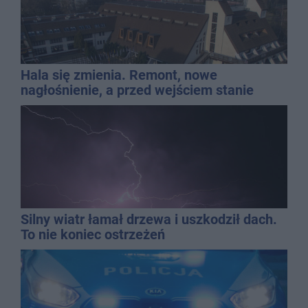
Hala się zmienia. Remont, nowe
nagłośnienie, a przed wejściem stanie
QEMETICA ARENA
Silny wiatr łamał drzewa i uszkodził dach.
To nie koniec ostrzeżeń