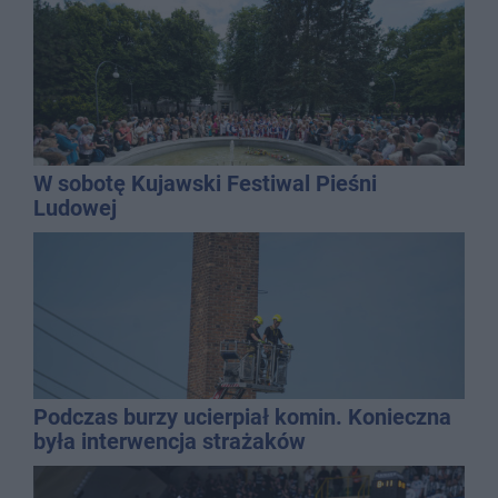
W sobotę Kujawski Festiwal Pieśni
Ludowej
Podczas burzy ucierpiał komin. Konieczna
była interwencja strażaków