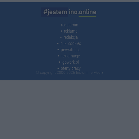
regulamin
reklama
redakcja
pliki cookies
prywatność
reklamacje
gowork.pl
oferty pracy
© copyright 2000-2026 Ino-online Media