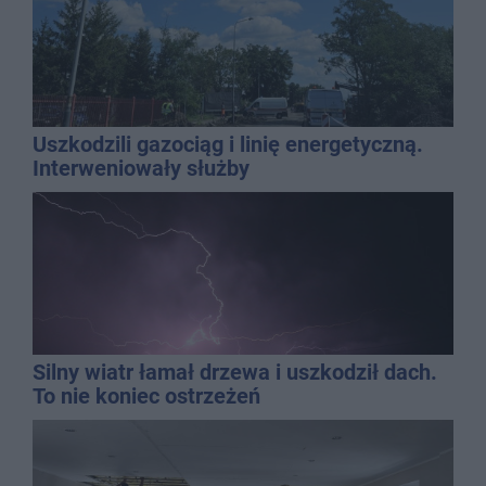
Uszkodzili gazociąg i linię energetyczną.
Interweniowały służby
Silny wiatr łamał drzewa i uszkodził dach.
To nie koniec ostrzeżeń