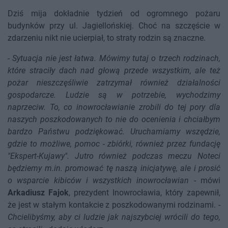
Dziś mija dokładnie tydzień od ogromnego pożaru
budynków przy ul. Jagiellońskiej. Choć na szczęście w
zdarzeniu nikt nie ucierpiał, to straty rodzin są znaczne.
-
Sytuacja nie jest łatwa. Mówimy tutaj o trzech rodzinach,
które straciły dach nad głową przede wszystkim, ale też
pożar nieszczęśliwie zatrzymał również działalności
gospodarcze. Ludzie są w potrzebie, wychodzimy
naprzeciw. To, co inowrocławianie zrobili do tej pory dla
naszych poszkodowanych to nie do ocenienia i chciałbym
bardzo Państwu podziękować. Uruchamiamy wszędzie,
gdzie to możliwe, pomoc - zbiórki, również przez fundację
"Ekspert-Kujawy". Jutro również podczas meczu Noteci
będziemy m.in. promować tę naszą inicjatywę, ale i prosić
o wsparcie kibiców i wszystkich inowrocławian
- mówi
Arkadiusz Fajok
, prezydent Inowrocławia, który zapewnił,
że jest w stałym kontakcie z poszkodowanymi rodzinami. -
Chcielibyśmy, aby ci ludzie jak najszybciej wrócili do tego,