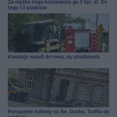
Za ciężka noga kosztowała go 3 tys. zł. Do
tego 13 punktów
Kombajn wpadł do rowu, są utrudnienia
Potrącenie kobiety na Św. Ducha. Trafiła do