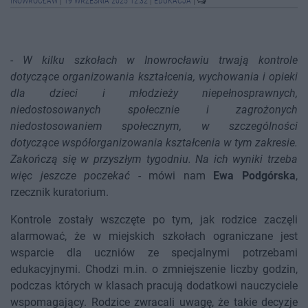
INOWROCŁAW
|
19 WRZEŚNIA 2025 12:32
|
EDUKACJA
|
-
W kilku szkołach w Inowrocławiu trwają kontrole
dotyczące organizowania kształcenia, wychowania i opieki
dla dzieci i młodzieży niepełnosprawnych,
niedostosowanych społecznie i zagrożonych
niedostosowaniem społecznym, w szczególności
dotyczące współorganizowania kształcenia w tym zakresie.
Zakończą się w przyszłym tygodniu. Na ich wyniki trzeba
więc jeszcze poczekać
- mówi nam
Ewa Podgórska
,
rzecznik kuratorium.
Kontrole zostały wszczęte po tym, jak rodzice zaczęli
alarmować, że w miejskich szkołach ograniczane jest
wsparcie dla uczniów ze specjalnymi potrzebami
edukacyjnymi. Chodzi m.in. o zmniejszenie liczby godzin,
podczas których w klasach pracują dodatkowi nauczyciele
wspomagający. Rodzice zwracali uwagę, że takie decyzje