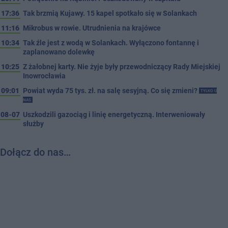
17:36
Tak brzmią Kujawy. 15 kapel spotkało się w Solankach
11:16
Mikrobus w rowie. Utrudnienia na krajówce
10:34
Tak źle jest z wodą w Solankach. Wyłączono fontannę i
zaplanowano dolewkę
10:25
Z żałobnej karty. Nie żyje były przewodniczący Rady Miejskiej
Inowrocławia
09:01
Powiat wyda 75 tys. zł. na salę sesyjną. Co się zmieni?
TYLKO U
NAS
08-07
Uszkodzili gazociąg i linię energetyczną. Interweniowały
służby
Dołącz do nas…