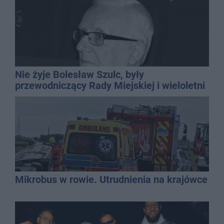
Nie żyje Bolesław Szulc, były
przewodniczący Rady Miejskiej i wieloletni
dyrektor SP 14
Mikrobus w rowie. Utrudnienia na krajówce