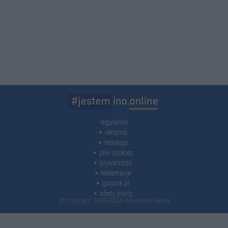
regulamin
reklama
redakcja
pliki cookies
prywatność
reklamacje
gowork.pl
oferty pracy
© copyright 2000-2026 Ino-online Media