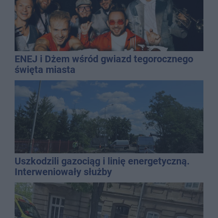
ENEJ i Dżem wśród gwiazd tegorocznego
święta miasta
Uszkodzili gazociąg i linię energetyczną.
Interweniowały służby