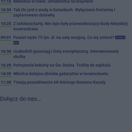
11:16
Mikrobus w rowie. Utrudnienia na krajówce
10:34
Tak źle jest z wodą w Solankach. Wyłączono fontannę i
zaplanowano dolewkę
10:25
Z żałobnej karty. Nie żyje były przewodniczący Rady Miejskiej
Inowrocławia
09:01
Powiat wyda 75 tys. zł. na salę sesyjną. Co się zmieni?
TYLKO U
NAS
16:36
Uszkodzili gazociąg i linię energetyczną. Interweniowały
służby
16:29
Potrącenie kobiety na Św. Ducha. Trafiła do szpitala
14:39
Wkrótce kolejna zbiórka gabarytów w Inowrocławiu
11:38
Trwają poszukiwania 68-letniego Romana Kucały
Dołącz do nas…