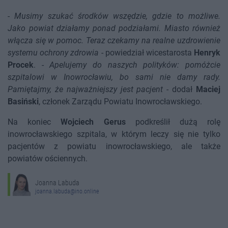
-
Musimy szukać środków wszędzie, gdzie to możliwe.
Jako powiat działamy ponad podziałami. Miasto również
włącza się w pomoc. Teraz czekamy na realne uzdrowienie
systemu ochrony zdrowia
- powiedział wicestarosta
Henryk
Procek
. -
Apelujemy do naszych polityków: pomóżcie
szpitalowi w Inowrocławiu, bo sami nie damy rady.
Pamiętajmy, że najważniejszy jest pacjent
- dodał
Maciej
Basiński
, członek Zarządu Powiatu Inowrocławskiego.
Na koniec
Wojciech Gerus
podkreślił dużą rolę
inowrocławskiego szpitala, w którym leczy się nie tylko
pacjentów z powiatu inowrocławskiego, ale także
powiatów ościennych.
Joanna Labuda
joanna.labuda@ino.online