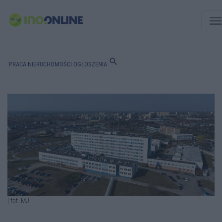
men
search
PRACA
NIERUCHOMOŚCI
OGŁOSZENIA
| fot. MJ