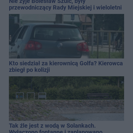
Nie żyje Bolesław Szulc, były
przewodniczący Rady Miejskiej i wieloletni
dyrektor SP 14
Kto siedział za kierownicą Golfa? Kierowca
zbiegł po kolizji
Tak źle jest z wodą w Solankach.
Wyłączono fontannę i zaplanowano