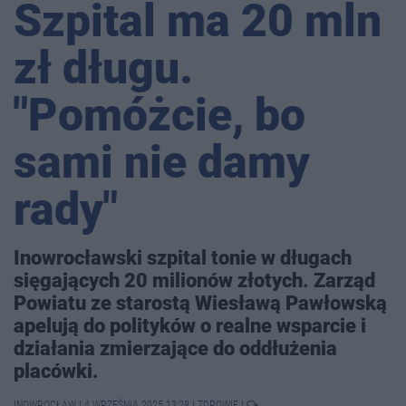
Szpital ma 20 mln
zł długu.
"Pomóżcie, bo
sami nie damy
rady"
Inowrocławski szpital tonie w długach
sięgających 20 milionów złotych. Zarząd
Powiatu ze starostą Wiesławą Pawłowską
apelują do polityków o realne wsparcie i
działania zmierzające do oddłużenia
placówki.
INOWROCŁAW
|
4 WRZEŚNIA 2025 13:28
|
ZDROWIE
|