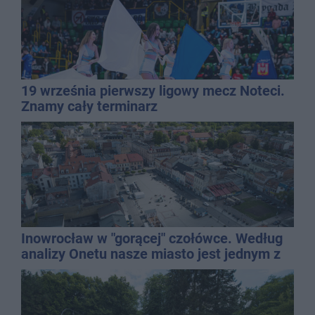
19 września pierwszy ligowy mecz Noteci.
Znamy cały terminarz
Inowrocław w "gorącej" czołówce. Według
analizy Onetu nasze miasto jest jednym z
najbardziej narażonych na upały