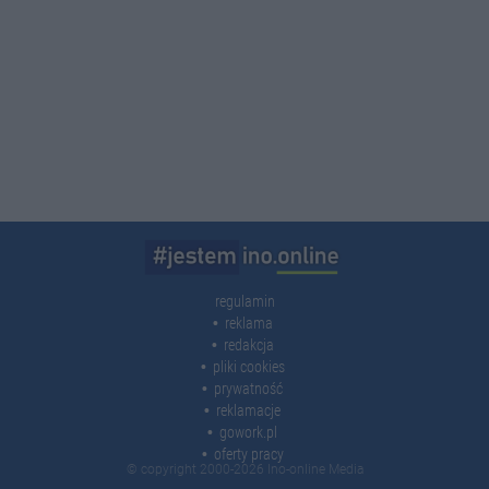
regulamin
reklama
redakcja
pliki cookies
prywatność
reklamacje
gowork.pl
oferty pracy
© copyright 2000-2026 Ino-online Media