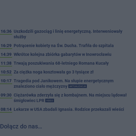
16:36
Uszkodzili gazociąg i linię energetyczną. Interweniowały
służby
16:29
Potrącenie kobiety na Św. Ducha. Trafiła do szpitala
14:39
Wkrótce kolejna zbiórka gabarytów w Inowrocławiu
11:38
Trwają poszukiwania 68-letniego Romana Kucały
10:52
Za ciężka noga kosztowała go 3 tysiące zł
10:17
Tragedia pod Janikowem. Na słupie energetycznym
znaleziono ciało mężczyzny
AKTUALIZACJA
09:30
Ciężarówka zderzyła się z kombajnem. Na miejscu lądował
śmigłowiec LPR
VIDEO
08:14
Lekarze w USA zbadali Ignasia. Rodzice przekazali wieści
Dołącz do nas…