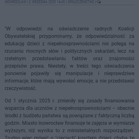
INOWROCŁAW
|
2 WRZEŚNIA 2025 14:45
|
SPOŁECZEŃSTWO
|
"W odpowiedzi na oświadczenie radnych Koalicji
Obywatelskiej przypominamy, że odpowiedzialność za
edukację dzieci z niepełnosprawnościami nie polega na
rzucaniu mocnych słów i politycznych oskarżeń, lecz na
rzetelnym przedstawianiu faktów oraz znajomości
przepisów prawa. Niestety, w treści tego oświadczenia
ponownie pojawiły się manipulacje i nieprawdziwe
informacje, które mają wywołać emocje, a nie przedstawić
rzeczywistość.
Od 1 stycznia 2025 r. zmieniły się zasady finansowania
wsparcia dla uczniów z niepełnosprawnościami – obecnie
środki z budżetu państwa są powiązane z faktyczną liczbą
godzin. Miasto Inowrocław finansuje te zajęcia w wymiarze
wyższym, niż wynika to z ministerialnych rozporządzeń.
Trudno więc mówić o "cięciach" kosztem dzieci, chyba że