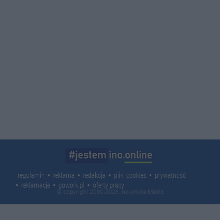
regulamin
reklama
redakcja
pliki cookies
prywatność
reklamacje
gowork.pl
oferty pracy
© copyright 2000-2026 Ino-online Media