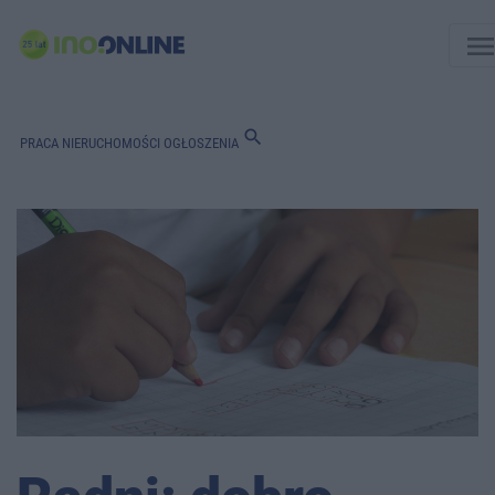
men
search
PRACA
NIERUCHOMOŚCI
OGŁOSZENIA