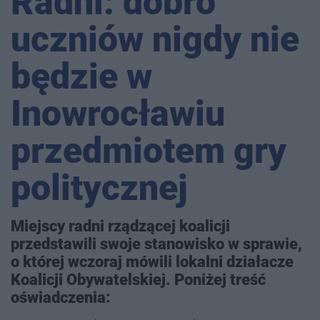
Radni: dobro
uczniów nigdy nie
będzie w
Inowrocławiu
przedmiotem gry
politycznej
Miejscy radni rządzącej koalicji
przedstawili swoje stanowisko w sprawie,
o której wczoraj mówili lokalni działacze
Koalicji Obywatelskiej. Poniżej treść
oświadczenia: