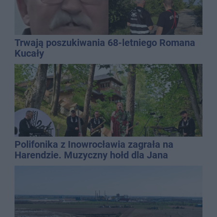
Trwają poszukiwania 68-letniego Romana
Kucały
Polifonika z Inowrocławia zagrała na
Harendzie. Muzyczny hołd dla Jana
Kasprowicza