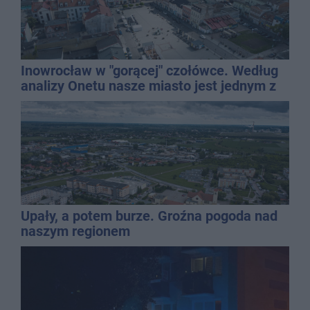
Inowrocław w "gorącej" czołówce. Według
analizy Onetu nasze miasto jest jednym z
najbardziej narażonych na upały
Upały, a potem burze. Groźna pogoda nad
naszym regionem