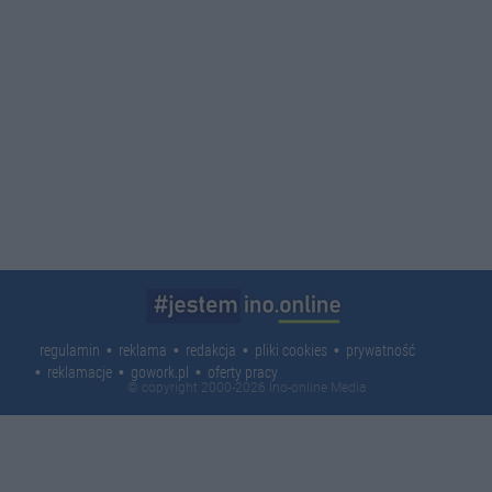
regulamin
reklama
redakcja
pliki cookies
prywatność
reklamacje
gowork.pl
oferty pracy
© copyright 2000-2026 Ino-online Media