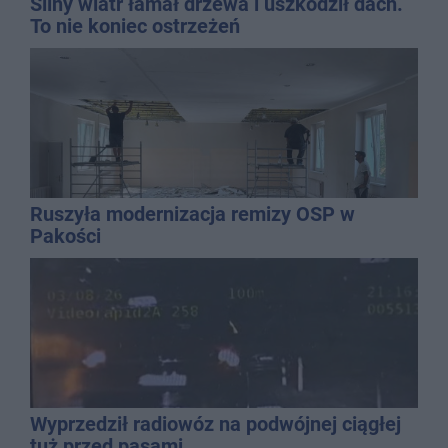
Silny wiatr łamał drzewa i uszkodził dach.
To nie koniec ostrzeżeń
Ruszyła modernizacja remizy OSP w
Pakości
Wyprzedził radiowóz na podwójnej ciągłej
tuż przed pasami