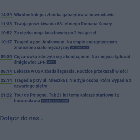
14:39
Wkrótce kolejna zbiórka gabarytów w Inowrocławiu
11:38
Trwają poszukiwania 68-letniego Romana Kucały
10:52
Za ciężka noga kosztowała go 3 tysiące zł
10:17
Tragedia pod Janikowem. Na słupie energetycznym
znaleziono ciało mężczyzny
AKTUALIZACJA
09:30
Ciężarówka zderzyła się z kombajnem. Na miejscu lądował
śmigłowiec LPR
VIDEO
08:14
Lekarze w USA zbadali Ignasia. Rodzice przekazali wieści
22:14
Tragedia przy ul. Mieszka I. Nie żyje osoba, która wypadła z
czwartego piętra
21:22
Tour de Pologne. Tak 21 lat temu kolarze startowali z
Inowrocławia
PROSTO Z ARCHIWUM
Dołącz do nas…