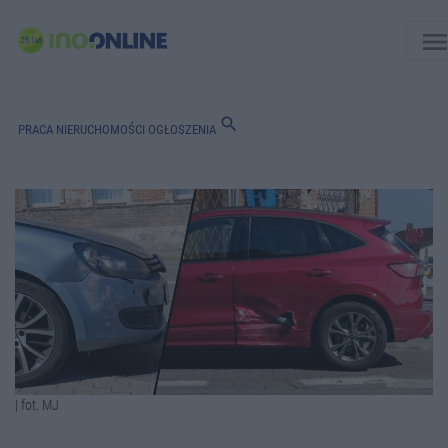
men
search
PRACA
NIERUCHOMOŚCI
OGŁOSZENIA
| fot. MJ