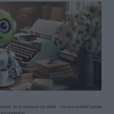
owali, że to wreszcie ich dzień - i że ktoś docenił sztukę
zym podejściu.