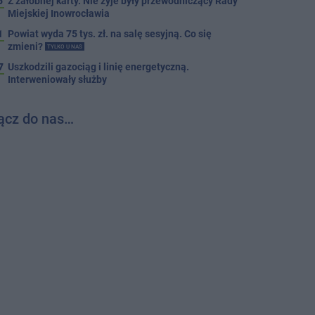
5
Z żałobnej karty. Nie żyje były przewodniczący Rady
Miejskiej Inowrocławia
1
Powiat wyda 75 tys. zł. na salę sesyjną. Co się
zmieni?
TYLKO U NAS
7
Uszkodzili gazociąg i linię energetyczną.
Interweniowały służby
ącz do nas…